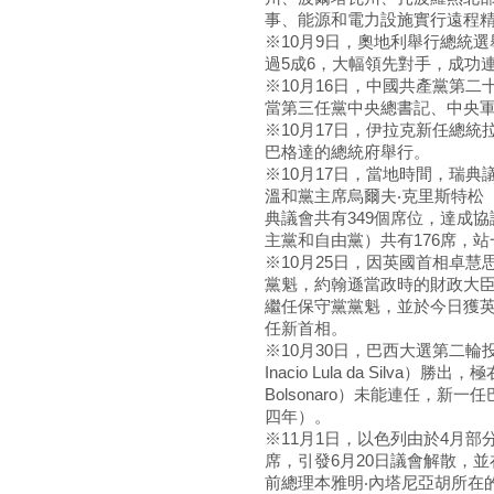
事、能源和電力設施實行遠程
※10月9日，奧地利舉行總統
過5成6，大幅領先對手，成功
※10月16日，中國共產黨第二
當第三任黨中央總書記、中央
※10月17日，伊拉克新任總統拉希德
巴格達的總統府舉行。
※10月17日，當地時間，瑞典
溫和黨主席烏爾夫‧克里斯特松（Ul
典議會共有349個席位，達成
主黨和自由黨）共有176席，
※10月25日，因英國首相卓慧
黨魁，約翰遜當政時的財政大臣、印
繼任保守黨黨魁，並於今日獲
任新首相。
※10月30日，巴西大選第二輪
Inacio Lula da Silva
Bolsonaro）未能連任，新一
四年）。
※11月1日，以色列由於4月
席，引發6月20日議會解散，
前總理本雅明‧內塔尼亞胡所在