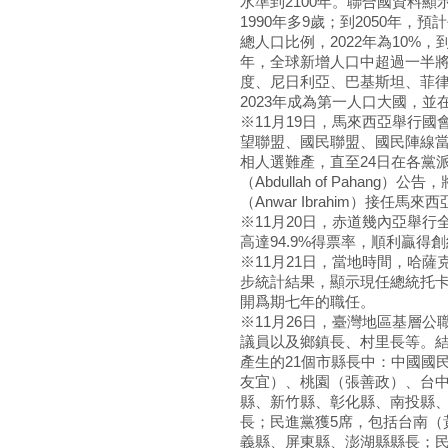
水準到2100年。聯合國資料顯示
1990年多9歲；到2050年，
總人口比例，2022年為10%，到
年，全球新增人口中超過一半
度、尼日利亞、巴基斯坦、菲律
2023年成為第一人口大國，並在
※11月19日，馬來西亞舉行國
望聯盟、國民聯盟、國民陣線
相人選難產，直至24日在各黨
（Abdullah of Paha
（Anwar Ibrahim）接任馬來
※11月20日，赤道幾內亞舉行
高達94.9%得票率，順利贏得
※11月21日，當地時間，哈薩
步統計結果，顯示現任總統托卡耶
開爲期七年的職任。
※11月26日，臺灣地區基層公
議員以及鄉鎮長、村里長等。
產生的21個市縣長中：中國國
友宜）、桃園（張善政）、台中
縣、新竹縣、彰化縣、南投縣
長；民進黨獲5席，包括台南（
義縣、屏東縣、澎湖縣縣長；民