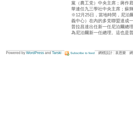
黨（農工党）中央主席；蔣作
華連任九三學社中央主席；蘇
※12月25日，當地時間，尼
義中心）在內的多党聯盟達成
普拉昌達出任新一任尼泊爾總
為尼泊爾新一任總理。這也是
Powered by
WordPress
and
Tarski
·
網標設計 : 袁恩樂 網
Subscribe to feed