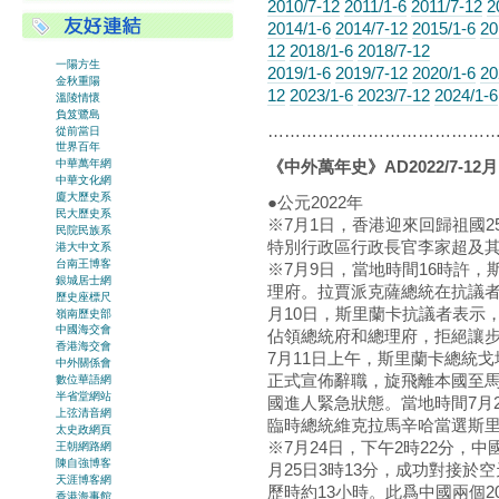
2010/7-12
2011/1-6
2011/7-12
2
2014/1-6
2014/7-12
2015/1-6
20
12
2018/1-6
2018/7-12
一陽方生
2019/1-6
2019/7-12
2020/1-6
20
金秋重陽
12
2023/1-6
2023/7-12
2024/1-6
溫陵情懷
負笈鷺島
…………………………………
從前當日
世界百年
《中外萬年史》AD2022/7-12月
中華萬年網
中華文化網
廈大歷史系
●公元2022年
民大歷史系
※7月1日，香港迎來回歸祖國
民院民族系
特別行政區行政長官李家超及
港大中文系
台南王博客
※7月9日，當地時間16時許
銀城居士網
理府。拉賈派克薩總統在抗議者
歷史座標尺
月10日，斯里蘭卡抗議者表示
嶺南歷史部
中國海交會
佔領總統府和總理府，拒絕讓
香港海交會
7月11日上午，斯里蘭卡總統
中外關係會
正式宣佈辭職，旋飛離本國至
數位華語網
半省堂網站
國進人緊急狀態。當地時間7月
上弦清音網
臨時總統維克拉馬辛哈當選斯
太史政網頁
※7月24日，下午2時22分，
王朝網路網
陳自強博客
月25日3時13分，成功對接
天涯博客網
歷時約13小時。此爲中國兩個
香港海事館