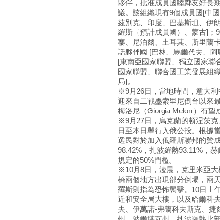
夥伴，批准成員國睦鄰友好長期
議。該組織現有9個成員國[中
茲別克、印度、巴基斯坦、伊朗
羅斯（預計成員國）、蒙古]；9
寨、尼泊爾、土耳其、斯里蘭卡
話夥伴國 [巴林、馬爾代夫、阿
[東南亞國家聯盟、獨立國家聯
國家聯盟、聯合國工業發展組
局]。
※9月26日，當地時間，意大
迎來自二戰墨索里尼倒台以來最
梅洛尼（Giorgia Melon
※9月27日，烏克蘭的頓涅茨
日至本日舉行入俄公投。根據當
選民對於加入俄羅斯聯邦的贊成率
98.42%，扎波羅熱93.11%
規定的50%門檻。
※10月8日，淩晨，克里米亞
橋兩個地方出現部分倒塌，兩
羅斯則指為恐怖襲擊。10日上
近和安全局大樓，以及哈爾科
夫、伊萬諾-弗蘭科夫斯克、捷
州、波爾塔瓦州、扎波羅熱北