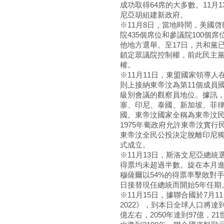
成功取得64席的大多數。11月
尼亞胡組建新政府。
※11月8日，當地時間，美國啓
院435個席位和參議院100個
他地方選舉。至17日，共和黨
鎖定眾議院控制權，前此民主黨
權。
※11月11日，東盟國家領導人
則上接納東帝汶為第11個成員
級別會議的觀察員地位。據訊，
寨、印尼、泰國、新加坡、菲律
國。東帝汶國家全稱為東帝汶
1975年葡政府允許東帝汶實行民
東帝汶全民公投決定脫離印尼獨立
式成立。
※11月13日，斯洛文尼亞總統
得票均未超過半數。旋在本月
穆薩爾以54%的得票率擊敗對手
日接替現任總統而開始5年任期
※11月15日，據聯合國於7月
2022》，到本日全球人口將達到
億左右，2050年達到97億，2