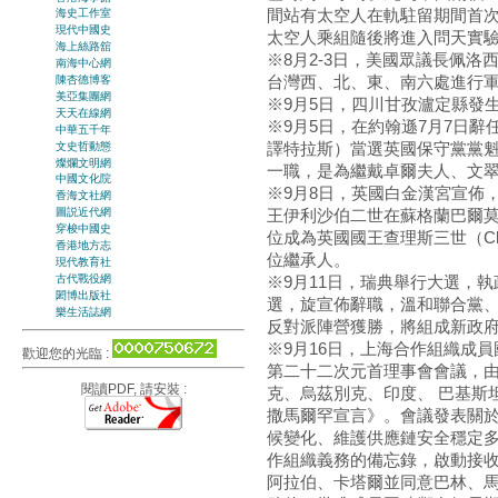
間站有太空人在軌駐留期間首
海史工作室
現代中國史
太空人乘組隨後將進入問天實
海上絲路舘
※8月2-3日，美國眾議長佩洛
南海中心網
台灣西、北、東、南六處進行
陳杏德博客
美亞集團網
※9月5日，四川甘孜瀘定縣發生
天天在線網
※9月5日，在約翰遜7月7日辭任
中華五千年
譯特拉斯）當選英國保守黨黨魁
文史哲動態
燦爛文明網
一職，是為繼戴卓爾夫人、文
中國文化院
※9月8日，英國白金漢宮宣佈，
香海文社網
王伊利沙伯二世在蘇格蘭巴爾莫
圖説近代網
穿梭中國史
位成為英國國王查理斯三世（Cha
香港地方志
位繼承人。
現代教育社
古代戰役網
※9月11日，瑞典舉行大選，
閎博出版社
選，旋宣佈辭職，溫和聯合黨
樂生活誌網
反對派陣營獲勝，將組成新政
※9月16日，上海合作組織成
歡迎您的光臨 :
第二十二次元首理事會會議，
閱讀PDF, 請安裝 :
克、烏茲別克、印度、 巴基斯
撒馬爾罕宣言》。會議發表關
候變化、維護供應鏈安全穩定
作組織義務的備忘錄，啟動接
阿拉伯、卡塔爾並同意巴林、