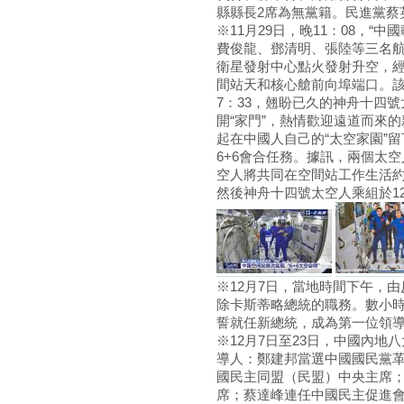
縣縣長2席為無黨籍。民進黨蔡
※11月29日，晚11：08，“
費俊龍、鄧清明、張陸等三名航
衛星發射中心點火發射升空，經歷
間站天和核心艙前向埠端口。
7：33，翹盼已久的神舟十四
開“家門”，熱情歡迎遠道而來的
起在中國人自己的“太空家園”
6+6會合任務。據訊，兩個太
空人將共同在空間站工作生活約
然後神舟十四號太空人乘組於12
※12月7日，當地時間下午，
除卡斯蒂略總統的職務。數小時
誓就任新總統，成為第一位領導
※12月7日至23日，中國內
導人：鄭建邦當選中國國民黨
國民主同盟（民盟）中央主席
席；蔡達峰連任中國民主促進