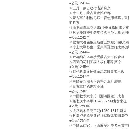
●公元1241年
※三月﹐蒙古建行省於燕京
※十一月﹐蒙古軍攻陷成都
※蒙古軍在利格尼茲一役使用煙幕﹐破
斯附近
※漢堡與盧卑克結盟(後來漢撒同盟之核
※教皇廢黜神聖羅馬帝國皇帝﹐教皇國
●公元1242年
※蒙古拔都在俄羅斯建立欽察汗國(又稱金帳
※冰上大戰發生﹐諾夫哥羅德打敗條頓
●公元1244年
※吐蕃約在本年接受蒙古大汗的管轄
※西遷的花剌子模人攻佔耶路撒冷
●公元1245年
※新任教皇逐神聖羅馬帝國皇帝出教
●公元1247年
※中國秦九韶著《數學九章》成書
※蒙古軍開始進攻高麗
●公元1248年
※中國數學家李冶《測海圓鏡》成書
※第七次十字軍(1248-1254)出發東征
●公元1250年
※埃及馬木魯克王朝(1250-1517)建立
※教皇拒絕承認新任神聖羅馬帝國皇帝
●公元1251年
※中國元曲家﹑《西廂記》作者王實甫