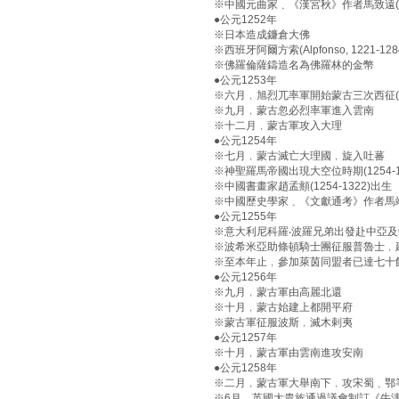
※中國元曲家﹑《漢宮秋》作者馬致遠(約1
●公元1252年
※日本造成鐮倉大佛
※西班牙阿爾方索(Alpfonso, 1221-
※佛羅倫薩鑄造名為佛羅林的金幣
●公元1253年
※六月﹐旭烈兀率軍開始蒙古三次西征(125
※九月﹐蒙古忽必烈率軍進入雲南
※十二月﹐蒙古軍攻入大理
●公元1254年
※七月﹐蒙古滅亡大理國﹐旋入吐蕃
※神聖羅馬帝國出現大空位時期(1254-12
※中國書畫家趙孟頫(1254-1322)出生
※中國歷史學家﹑《文獻通考》作者馬端臨(
●公元1255年
※意大利尼科羅‧波羅兄弟出發赴中亞及中國(
※波希米亞助條頓騎士團征服普魯士﹐
※至本年止﹐參加萊茵同盟者已達七十
●公元1256年
※九月﹐蒙古軍由高麗北還
※十月﹐蒙古始建上都開平府
※蒙古軍征服波斯﹐滅木剌夷
●公元1257年
※十月﹐蒙古軍由雲南進攻安南
●公元1258年
※二月﹐蒙古軍大舉南下﹐攻宋蜀﹑鄂
※6月，英國大貴族通過議會制訂《牛