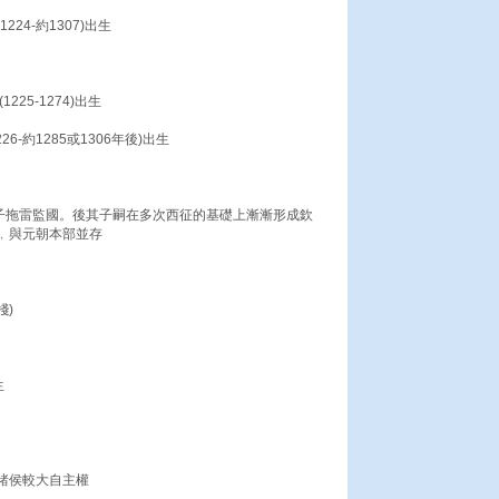
24-約1307)出生
25-1274)出生
-約1285或1306年後)出生
幼子拖雷監國。後其子嗣在多次西征的基礎上漸漸形成欽
﹐與元朝本部並存
棧)
生
諸侯較大自主權