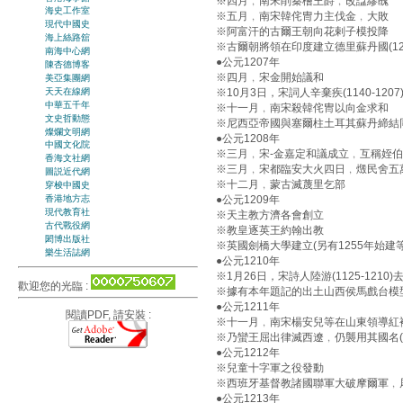
※四月﹐南宋削秦檜王爵﹐改諡繆醜
海史工作室
※五月﹐南宋韓侘冑力主伐金﹐大敗
現代中國史
※阿富汗的古爾王朝向花剌子模投降
海上絲路舘
※古爾朝將領在印度建立德里蘇丹國(1206
南海中心網
●公元1207年
陳杏德博客
※四月﹐宋金開始議和
美亞集團網
天天在線網
※10月3日，宋詞人辛棄疾(1140-1207
中華五千年
※十一月﹐南宋殺韓侘冑以向金求和
文史哲動態
※尼西亞帝國與塞爾柱土耳其蘇丹締結
燦爛文明網
●公元1208年
中國文化院
※三月﹐宋-金嘉定和議成立﹐互稱姪伯
香海文社網
※三月﹐宋都臨安大火四日﹐燬民舍五
圖説近代網
※十二月﹐蒙古滅蔑里乞部
穿梭中國史
●公元1209年
香港地方志
現代教育社
※天主教方濟各會創立
古代戰役網
※教皇逐英王約翰出教
閎博出版社
※英國劍橋大學建立(另有1255年始建等
樂生活誌網
●公元1210年
※1月26日，宋詩人陸游(1125-1210)
歡迎您的光臨 :
※據有本年題記的出土山西侯馬戲台模
●公元1211年
閱讀PDF, 請安裝 :
※十一月﹐南宋楊安兒等在山東領導紅襖軍起
※乃蠻王屈出律滅西遼﹐仍襲用其國名(121
●公元1212年
※兒童十字軍之役發動
※西班牙基督教諸國聯軍大破摩爾軍﹐
●公元1213年