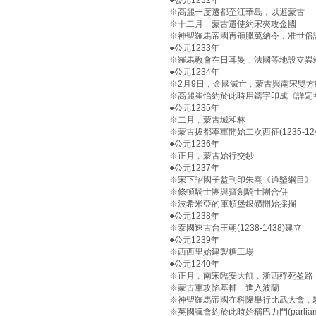
●公元1232年
※高麗一度遷都至江華島﹐以避蒙古
※十二月﹐蒙古遣使約宋夾攻金國
※神聖羅馬帝國再頒臘萬納令﹐准世俗
●公元1233年
※羅馬教會在日耳曼﹑法國等地設立異
●公元1234年
※2月9日，金國滅亡﹐蒙古與南宋雙方
※高麗崔怡約於此時用鑄字印成《詳定
●公元1235年
※二月﹐蒙古城和林
※蒙古拔都率軍開始二次西征(1235-124
●公元1236年
※正月﹐蒙古始行交鈔
●公元1237年
※宋下詔國子監刊印朱熹《通鑒綱目》
※條頓騎士團與寶劍騎士團合併
※波希米亞的庫頓堡銀礦開始採掘
●公元1238年
※泰國速古台王朝(1238-1438)建立
●公元1239年
※西西里始建製糖工場
●公元1240年
※正月﹐南宋臨安大飢﹐浙西殍死盈路
※蒙古軍攻陷基輔﹐進入波蘭
※神聖羅馬帝國在科隆舉行比武大會﹐
※英國議會約於此時始稱巴力門(parliame