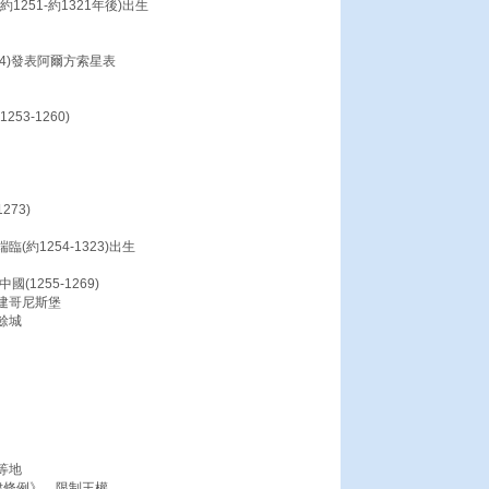
251-約1321年後)出生
1284)發表阿爾方索星表
3-1260)
73)
約1254-1323)出生
1255-1269)
建哥尼斯堡
餘城
等地
津條例》﹐限制王權