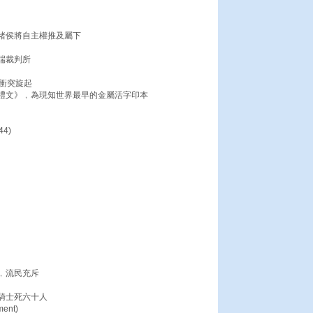
諸侯將自主權推及屬下
端裁判所
衝突旋起
禮文》﹐為現知世界最早的金屬活字印本
4)
﹐流民充斥
騎士死六十人
nt)