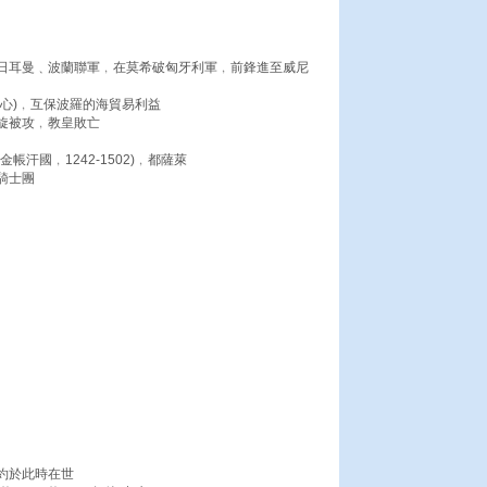
日耳曼﹑波蘭聯軍﹐在莫希破匈牙利軍﹐前鋒進至威尼
心)﹐互保波羅的海貿易利益
旋被攻﹐教皇敗亡
汗國﹐1242-1502)﹐都薩萊
騎士團
約於此時在世