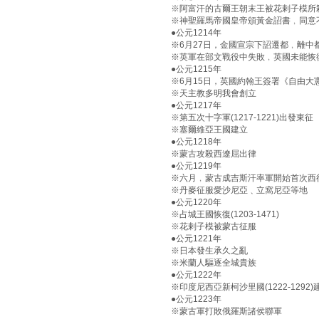
※阿富汗的古爾王朝末王被花剌子模所
※神聖羅馬帝國皇帝頒黃金詔書﹐同意
●公元1214年
※6月27日，金國宣宗下詔遷都﹐離中都
※英軍在部文戰役中失敗﹐英國未能恢
●公元1215年
※6月15日，英國約翰王簽署《自由大
※天主教多明我會創立
●公元1217年
※第五次十字軍(1217-1221)出發東征
※塞爾維亞王國建立
●公元1218年
※蒙古攻殺西遼屈出律
●公元1219年
※六月﹐蒙古成吉斯汗率軍開始首次西征(12
※丹麥征服愛沙尼亞﹑立窩尼亞等地
●公元1220年
※占城王國恢復(1203-1471)
※花剌子模被蒙古征服
●公元1221年
※日本發生承久之亂
※米蘭人驅逐全城貴族
●公元1222年
※印度尼西亞新柯沙里國(1222-1292)
●公元1223年
※蒙古軍打敗俄羅斯諸侯聯軍