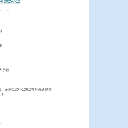
-6
2025/7-12
………
城
軍
人所殺
帝國(1204-1261)在拜占廷建立
1)
汗