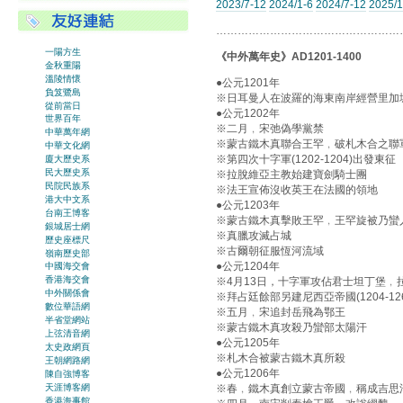
2023/7-12
2024/1-6
2024/7-12
2025/1
……………………………………………
一陽方生
《中外萬年史》AD1201-1400
金秋重陽
溫陵情懷
●公元1201年
負笈鷺島
※日耳曼人在波羅的海東南岸經營里加
從前當日
●公元1202年
世界百年
※二月﹐宋弛偽學黨禁
中華萬年網
※蒙古鐵木真聯合王罕﹐破札木合之聯
中華文化網
※第四次十字軍(1202-1204)出發東征
廈大歷史系
民大歷史系
※拉脫維亞主教始建寶劍騎士團
民院民族系
※法王宣佈沒收英王在法國的領地
港大中文系
●公元1203年
台南王博客
※蒙古鐵木真擊敗王罕﹐王罕旋被乃蠻
銀城居士網
※真臘攻滅占城
歷史座標尺
※古爾朝征服恆河流域
嶺南歷史部
●公元1204年
中國海交會
香港海交會
※4月13日，十字軍攻佔君士坦丁堡﹐拉丁
中外關係會
※拜占廷餘部另建尼西亞帝國(1204-126
數位華語網
※五月﹐宋追封岳飛為鄂王
半省堂網站
※蒙古鐵木真攻殺乃蠻部太陽汗
上弦清音網
●公元1205年
太史政網頁
※札木合被蒙古鐵木真所殺
王朝網路網
●公元1206年
陳自強博客
天涯博客網
※春﹐鐵木真創立蒙古帝國﹐稱成吉思
香港海事館