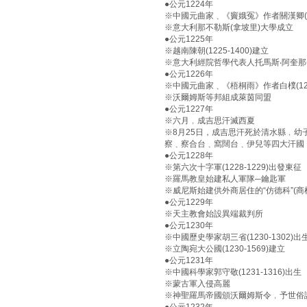
●公元1224年
※中國元曲家﹑《竇娥冤》作者關漢卿(12
※意大利那不勒斯(拿坡里)大學成立
●公元1225年
※越南陳朝(1225-1400)建立
※意大利經院哲學代表人托馬斯‧阿奎那(12
●公元1226年
※中國元曲家﹑《梧桐雨》作者白樸(1226
※沃爾姆斯等邦組成萊茵同盟
●公元1227年
※六月﹐成吉思汗滅西夏
※8月25日，成吉思汗死於清水縣﹐
察﹑察合台﹑窩闊台﹑伊兒等四大汗國
●公元1228年
※第六次十字軍(1228-1229)出發東征
※羅馬教皇始建私人軍隊─鑰匙軍
※威尼斯始建供外商居住的“仿德科”(商
●公元1229年
※天主教會始設異端裁判所
●公元1230年
※中國歷史學家胡三省(1230-1302)出
※立陶宛大公國(1230-1569)建立
●公元1231年
※中國科學家郭守敬(1231-1316)出生
※蒙古軍入侵高麗
※神聖羅馬帝國頒沃爾姆斯令﹐予世俗