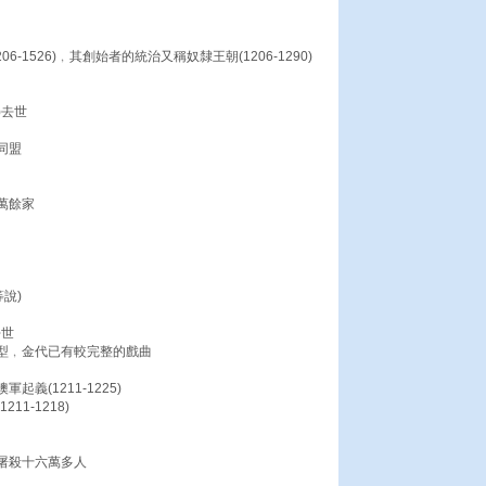
-1526)﹐其創始者的統治又稱奴隸王朝(1206-1290)
)去世
同盟
萬餘家
說)
去世
型﹐金代已有較完整的戲曲
義(1211-1225)
1-1218)
屠殺十六萬多人