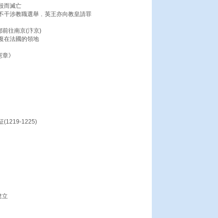
殺而滅亡
不干涉教職選舉﹐英王亦向教皇請罪
前往南京(汴京)
復在法國的領地
憲章》
19-1225)
建立