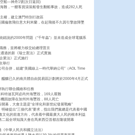
空船―神舟1號(次日返回)
大海難，一艘客貨滾裝船發生翻船事故，造成282人死
使主權，建立澳門特別行政區
機由英國倫敦飛往意大利米蘭，在起飛後不久因引擎故障墜
統錯訛的2000年問題（“千年蟲”）並未造成全球電腦系
統職務，並將權力移交給總理普京
表決通過的新《瑞士憲法》正式實施
資企業法》正式施行
北京舉行
司合併，組建“美國線上—時代華納公司”（AOL Time
，醞釀已久的南共體自由貿易區計劃將於2000年4月正式
察執行聯合國維和任務
在科特迪瓦阿必尚外海墜毀，169人罹難
班機因故障在加州外海墜毀，88人死亡
谷開幕，大會主題是“全球化和新世紀發展戰略”
，明確提出“三個代表”要求，指出我們黨總是代表着中國
進文化的前進方向，代表着中國最廣大人民的根本利益
的第二屆全球知識大會在馬來西亞首都吉隆玻開幕
過《中華人民共和國立法法》