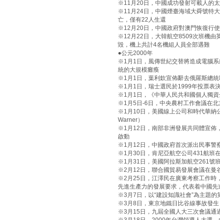
※11月20日，中國成功發射可載人的太
※11月24日，中國煙臺海域大舜號特
亡，僅有22人生還
※12月20日，中國政府對澳門恢復行
※12月22日，大韓航空8509次班
毀，機上共計4名機組人員全部遇難
●公元2000年
※1月1日，風傳世紀交替將造成電腦系
統的大規模癱瘓
※1月1日，葉利欽宣佈辭去俄羅斯總
※1月1日，瑞士選民於1999年投票
※1月1日，《中華人民共和國個人獨
※1月5日-6日，中央農村工作會議在
※1月10日，美國線上公司和時代華納公
Warner）
※1月12日，南部非洲發展共同體宣佈
啟動
※1月12日，中國政府首次派出民事警
※1月30日，肯尼亞航空公司431航班
※1月31日，美國阿拉斯加航空261號
※2月12日，聯合國貿易發展會議在曼
※2月25日，江澤民在廣東考察工作時
先進生產力的發展要求，代表着中國先
※3月7日，以“建設知識社會”為主題
※3月8日，東京地鐵日比谷線事故發生
※3月15日，九屆全國人大三次會議通