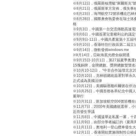
※8月12日，俄羅斯核潛艇“庫爾斯克”
※8月21日，俄羅斯軍方宣佈，俄失事
※8月23日，海灣航空72號班機在巴林
※8月28日，國際奧會執委會在瑞士洛
格
※9月3日，中國第一台交流傳動高速電動
※9月6日，中國簽署兒童權利公約議定
※9月9日-11日，中國共產黨第十五
※9月10日，香港特別行政區第二屆立
※9月14日，微軟發佈windows me
※9月14日，亞歐海底光纜全線開通
※9月15日-10月1日，第27屆夏季
15塊銅牌，金牌總數、獎牌總數雙雙名
※10月10-12日， “中非合作論壇北京
※10月10日，克林頓總統簽署對華永
正式成為美國法律
※10月12日，美國驅逐艦科爾號在停
※10月25日，中國首都各界紀念中國
重舉行
※10月31日，新加坡航空006號班機
※11月7日，2000年美國總統選舉
近而發生爭議
※11月8日，中國遠華走私案一審，十
※11月9日，由部分學者編訂的《夏商
※11月11日，奧地利一登山纜車發生
※12月1日，香港開始實施強制性公積