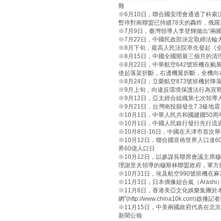
難
※6月10日，聯合國安理會通過了科
暫停對南聯盟已持續78天的轟炸，俄
※7月9日，臺灣領導人李登輝拋出“兩國
※7月22日，中國民政部決定取締法輪
※8月下旬，最高人民法院率先發起《
※8月15日，中國全國開展三個月的
※8月22日，中華航空642號班機在
使起落架折斷，右邊機翼折斷，全機向右
※8月24日，立榮航空873號班機於
※9月上旬，向違反環境保護法行為宣
※9月12日，亞太經合組織第七次領
※9月21日，台灣南投縣發生7.3級地震
※10月1日，中華人民共和國建國50
※10月1日，中國人民銀行發行先行流
※10月8日-16日，中國在天津市首次
※10月12日，聯合國宣佈世界人口達6
界60億人口日
※10月12日，以參謀長聯席會議主席
理謝里夫領導的穆斯林聯盟政府，軍方
※10月31日，埃及航空990號班機在
※11月3日，日本偶像組合嵐（Arash
※11月8日，香港美亞文化娛樂集團於
網”(http://www.china10k.co
※11月15日，中美兩國政府代表在北
新聞公報