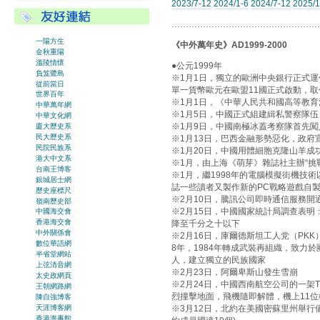
2023/7-12
2024/1-6
2024/7-12
2025/1
……………………………………………
一陽方生
《中外萬年史》AD1999-2000
金秋重陽
溫陵情懷
●公元1999年
負笈鷺島
※1月1日，獨立的歐洲中央銀行正式運
從前當日
單一貨幣歐元在歐盟11國正式啟動，取
世界百年
※1月1日，《中華人民共和國高等教
中華萬年網
※1月5日，中國正式組建緝私警察隊伍
中華文化網
※1月9日，中國南極冰蓋考察隊首先闖
廈大歷史系
民大歷史系
※1月13日，巴西金融形勢惡化，政
民院民族系
※1月20日，中國用體細胞克隆山羊成
港大中文系
※1月，由上海《萌芽》雜誌社主辦“挑
台南王博客
※1月，繼1998年的電腦模擬街機技
銀城居士網
誌一些讀者又製作新的PC戰略遊戲自
歷史座標尺
※2月10日，騰訊公司即時通信服務開
嶺南歷史部
※2月15日，中國國家統計局調查表明
中國海交會
香港海交會
降至千分之十以下
中外關係會
※2月16日，庫爾德斯坦工人党（PK
數位華語網
8年，1984年轉成武裝再組織，致力
半省堂網站
人，建立獨立的民族國家
上弦清音網
※2月23日，阿爾卑斯山發生雪崩
太史政網頁
※2月24日，中國西南航空公司的一架T
王朝網路網
烈撞擊地面，飛機隨即解體，機上11位
陳自強博客
天涯博客網
※3月12日，北約在美國密蘇里州舉行
香港海事館