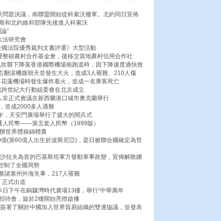
索沃問題決議，南聯盟開始從科索沃撤軍。北約同日宣佈
羅斯和北約維和部隊先後進入科索沃
論”
大法研究會
全國法院優秀裁判文書評選》大型活動
清理整頓農村合作基金會，後移交當地農村信用合作社
颱風吹襲下降落香港國際機場南跑道時，因下降速度過快致
翻滾機腹朝天並發生大火，造成3人罹難、210人傷
降落花蓮機場時發生爆炸着火，造成一名乘客死亡
戰跨世紀大行動組委會在北京成立
導人非正式會議在新西蘭港口城市奧克蘭舉行
，造成2000多人遇難
周年，天安門廣場舉行了盛大的閱兵式
通人民幣——第五套人民幣（1999版）
舉辦世界體操錦標賽
0億(第60億人出生於波斯尼亞)，是日被聯合國確定為世
穆沙拉夫為首的巴基斯坦軍方發動軍事政變，宣佈解散總
控制了全國局勢
麻塞諸塞州外海失事，217人罹難
i）正式出道
本日下午在銅鑼灣時代廣場13樓，舉行“中華萬年
m)啟播記者招待會，旋於2樓開始亮燈啟播
京簽署了關於中國加入世界貿易組織的雙邊協議，並發表