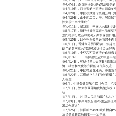
※3月18日，2000年台灣領導人大選
※4月5日，森喜朗接替因病無法視事
※4月19日，菲律賓航空班機在菲南納
※4月20日，中國移動通信集團公司（
※4月29日，由中南工業大學、湖南
性大學中南大學成立
※5月11日，建設部、中國人民銀行
※5月17日，澳門特首何厚鏵出訪葡
澳門特別行政區和葡萄牙共和國關於相
※5月25日，以色列自黎巴嫩南部全面
※6月1日，香港宣佈關閉最後一個越南
餘年的越南難民問題終於獲得全面解決
※6月10日，中亞和西亞經濟合作組織
※6月13-15日，南韓總統金大中赴
※6月14日，朝鮮領導人金正日和韓
濟、社會和文化等方面的合作與交流
※6月21日，中國聯通在紐約、香港證
※6月22日，武漢航空B-3479號班
人罹難
※6月，中國榮建號船在四川合江﹐沉沒
※7月1日，澳大利亞開始實施消費稅（
收
※7月1日，《中華人民共和國立法法》
※7月3日，中央電視台經濟·生活服務頻
濟綜合頻道”
※7月25日，法國航空4590號班機自
這也是協和號飛機唯一一次事故