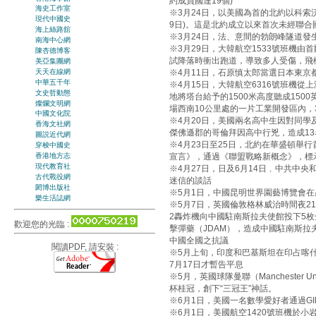
約成員國達19個)
海史工作室
※3月24日，以美國為首的北約以科索
現代中國史
9日)。這是北約成立以來首次未經聯
海上絲路舘
※3月24日，法、意間的勃朗峰隧道發
南海中心網
※3月29日，大韓航空1533號班機
陳杏德博客
試降落時衝出跑道，導致多人受傷，飛
美亞集團網
天天在線網
※4月11日，石原慎太郎當選日本東京
中華五千年
※4月15日，大韓航空6316號班機從
文史哲動態
地將塔台給予的1500米高度聽成15
燦爛文明網
場西南10公里處的一片工業開發區內，
中國文化院
※4月20日，美國兩名高中生因對同
香海文社網
傑佛遜郡的哥倫拜因高中行兇，造成13
圖説近代網
※4月23日至25日，北約在華盛頓舉
穿梭中國史
宣言》，通過《聯盟戰略新概念》，標
香港地方志
現代教育社
※4月27日，日及6月14日﹐中共中
古代戰役網
迷信的談話
閎博出版社
※5月1日，中國昆明世界園藝博覽會
樂生活誌網
※5月7日，英國倫敦格林威治時間夜2
2轟炸機向中國駐南斯拉夫使館投下5枚
歡迎您的光臨 :
擊彈藥（JDAM），造成中國駐南斯拉
中國全國之抗議
閱讀PDF, 請安裝 :
※5月上旬，印度和巴基斯坦在印占喀
7月17日才暫告平息
※5月，英國球隊曼聯（Manchester
杯桂冠，創下“三冠王”神話。
※6月1日，美國一名數學愛好者通過GI
※6月1日，美國航空1420號班機於小