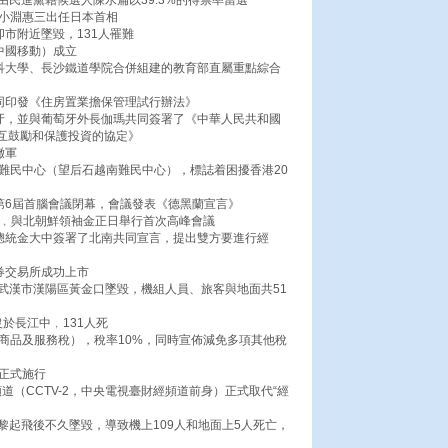
，由民進黨籍候選人陳水扁以39.3%的得票率當選
的小淵惠三出任日本首相
卯市附近墜毀，131人罹難
中國移動）成立
醫科大學、長沙鐵道學院合併組建的教育部直屬重點綜合
共同印發《住房置業擔保管理試行辦法》
萄牙，並與葡萄牙外長伽瑪共同簽署了《中華人民共和國
互鼓勵和保護投資的協定》
撤軍
難民中心（望后石越南難民中心），標誌着困擾香港20
第6屆首腦會議閉幕，會議發表《德黑蘭宣言》
平壤﹐與北朝鮮領袖金正日舉行首次高峰會議
國總統金大中簽署了北南共同宣言，提出雙方要進行經
券交易所成功上市
機在武漢市漢陽區黃金口墜毀，機組人員、旅客與地面共51
於長江中﹐131人死
商品及服務稅），稅率10%，同時宣佈減免多項其他稅
正式施行
道（CCTV-2，中央電視臺財經頻道前身）正式取代“經
巴黎起飛後不久墜毀，導致機上109人和地面上5人死亡，