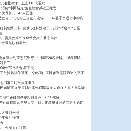
號沉沒北冰洋，艇上118人罹難
核潛艇“庫爾斯克”號全體官兵確已死亡
外海墜毀，143人罹難
桑宣佈，北京等五個城市獲得2008年夏季奧運會申辦資
車組動力車(“藍箭”)在株洲竣工，設計時速305公里
書
屆中央委員會第五次全體會議在北京舉行
法會選舉順利舉行
奧運會在澳大利亞悉尼舉行。中國獲28塊金牌、16塊銀牌、
列第三
2000年部長級會議”召開
久正常貿易關係議案，令此項由美國參眾兩院通過的議案
泊也門港口時被炸案發生
人民志願軍抗美援朝出國作戰50周年大會在人民大會堂隆
在台灣中正國際機場起飛失敗，82人罹難
，小布什贏得較多選舉人票，但因佛羅里達州的票數太過接
四人被判死刑
周年表》發佈
大火
金（強積金）計劃