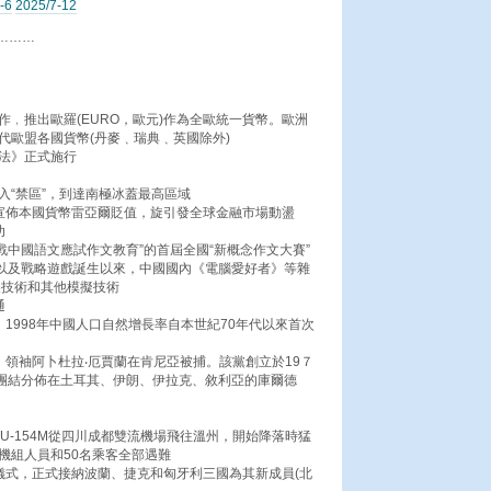
-6
2025/7-12
………
作﹐推出歐羅(EURO，歐元)作為全歐統一貨幣。歐洲
代歐盟各國貨幣(丹麥﹑瑞典﹑英國除外)
育法》正式施行
入“禁區”，到達南極冰蓋最高區域
府宣佈本國貨幣雷亞爾貶值，旋引發全球金融市場動盪
功
戰中國語文應試作文教育”的首屆全國“新概念作文大賽”
術以及戰略遊戲誕生以來，中國國內《電腦愛好者》等雜
製技術和其他模擬技術
通
﹕1998年中國人口自然增長率自本世紀70年代以來首次
K）領袖阿卜杜拉‧厄賈蘭在肯尼亞被捕。該黨創立於19７
於團結分佈在土耳其、伊朗、伊拉克、敘利亞的庫爾德
U-154M從四川成都雙流機場飛往溫州，開始降落時猛
機組人員和50名乘客全部遇難
儀式，正式接納波蘭、捷克和匈牙利三國為其新成員(北