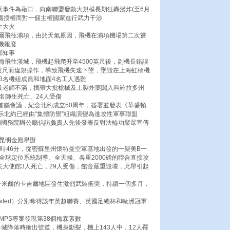
沃事件為藉口﹐向南聯盟發動大規模長期狂轟濫炸(至6月
合國授權而對一個主權國家進行武力干涉
生大火
由首爾飛往浦項，由於天氣原因，飛機在浦項機場第二次嘗
機報廢
都知事
上海飛往漢城，飛機起飛爬升至4500英尺後，副機長錯誤
00英尺而違規操作，導致飛機失速下墜，墜毀在上海虹橋機
3名機組成員和地面4名工人遇難
學及老師不滿，攜帶大批槍械及土製炸藥闖入科羅拉多州
名師生死亡、24人受傷
行首腦會議，紀念北約成立50周年，簽署並發表《華盛頓
示北約已經由“集體防禦”組織演變為進攻性軍事聯盟
央和國務院辦公廳信訪負責人先後發表反對法輪功聚眾宣傳
在昆明金殿舉辦
1時46分，從密蘇里州懷特曼空軍基地出發的一架美B一
全球定位系統制導、全天候、各重2000磅的聯合直接攻
夫大使館3人死亡，29人受傷，館舍嚴重毀壞，此舉引起
什米爾的卡吉爾地區發生激烈武裝衝突，持續一個多月，
 United）分別奪得該年英超聯賽、英國足總杯和歐洲冠軍
MPS專案發現第38個梅森素數
岩城降落時衝出號道，機身斷裂，機上143人中，12人罹