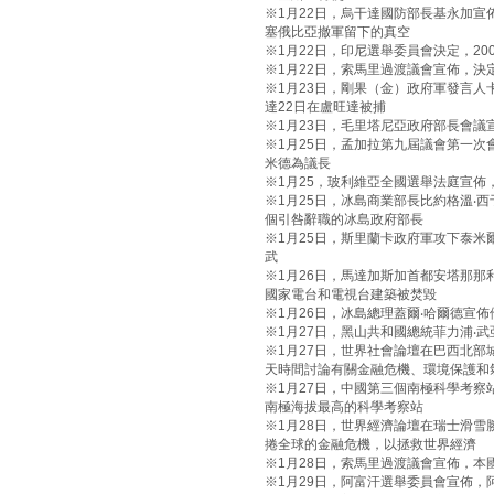
※1月22日，烏干達國防部長基永加宣
塞俄比亞撤軍留下的真空
※1月22日，印尼選舉委員會決定，20
※1月22日，索馬里過渡議會宣佈，決
※1月23日，剛果（金）政府軍發言人
達22日在盧旺達被捕
※1月23日，毛里塔尼亞政府部長會議
※1月25日，孟加拉第九屆議會第一次
米德為議長
※1月25，玻利維亞全國選舉法庭宣佈
※1月25日，冰島商業部長比約格溫‧西
個引咎辭職的冰島政府部長
※1月25日，斯里蘭卡政府軍攻下泰
武
※1月26日，馬達加斯加首都安塔那那
國家電台和電視台建築被焚毀
※1月26日，冰島總理蓋爾‧哈爾德宣
※1月27日，黑山共和國總統菲力浦‧
※1月27日，世界社會論壇在巴西北部
天時間討論有關金融危機、環境保護和
※1月27日，中國第三個南極科學考
南極海拔最高的科學考察站
※1月28日，世界經濟論壇在瑞士滑雪
捲全球的金融危機，以拯救世界經濟
※1月28日，索馬里過渡議會宣佈，本
※1月29日，阿富汗選舉委員會宣佈，