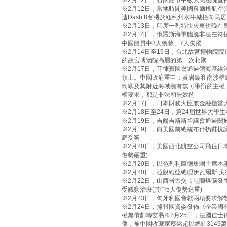
※2月12日，石家莊市中級人民法院宣
※2月12日，當地時間美國科爾根航空(Co
迪Dash 8客機於紐約州水牛城撞向民居
※2月13日，印度一列特快火車傍晚在
※2月14日，俄羅斯海軍艦艇非法在符
中國船員中3人獲救、7人失蹤
※2月14日至19日，台北故宮博物院
的故宮博物院高層的第一次相聚
※2月17日，菲律賓國會通過領海基
領土。中國政府重申：黃岩島和南沙群
島嶼及其附近海域擁有無可爭辯的主權
權要求，都是非法和無效的
※2月17日，日本財務大臣兼金融擔
※2月18日至24日，第24屆世界大學
※2月19日，吉爾吉斯斯坦議會通過
※2月19日，向美國前總統布什扔鞋抗
庭受審
※2月20日，美國西北航空公司飛往日
傷勢嚴重)
※2月20日，以色列利庫德集團主席本
※2月20日，拉脫維亞總理伊瓦爾斯‧
※2月22日，山西省古交市屯蘭煤礦發
受觀察治療(其中5人傷勢危重)
※2月23日，匈牙利國會就兩項要求
※2月24日，據報國資委發佈《企業
權無償劃轉交易※2月25日，法國佳
像，被中國收藏家蔡銘超以總計3149