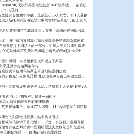
佈三鹿奶粉破產
lgan Air)代執行美國大陸航空3407號班機，一架龐巴
，50人罹難
奧里薩邦發生脫軌事故，造成至少16人死亡、161人受傷
拉迪沃斯托克附近海域擊沉中國貨船“新星號”，船上10名
院長周功鑫率團訪問北京故宮，實現了海峽兩岸同根同源
線法案，將中國的黃岩島和南沙群島部分島礁劃為菲律賓
島歷來都是中國領土的一部分，中華人民共和國對這些
，任何其他國家對黃岩島和南沙群島的島嶼提出領土主
當大臣中川昭一向首相麻生太郎遞交了辭呈
生冬季運動會在哈爾濱舉行
關於廢除美軍租用馬納斯空軍基地協議的法案
議的伊拉克記者蒙塔澤爾‧札伊迪在伊首都巴格達短暫出
本的一架航班途中遭遇強氣流，造成數十人受傷(其中3人
雅明‧內塔尼亞胡獲准組建新一屆內閣
戈德馬尼斯宣佈辭去政府總理職務
生瓦斯爆炸事故，造成77人遇難、114名傷患者在醫院接
解散國會的動議進行投票，結果均被否決
國有產權無償劃轉工作指引》，以進一步規範央企國有產
士得拍賣行在巴黎拍賣中國圓明園流失文物鼠首和兔首銅
萬歐元的價格拍下，但他卻拒絕為此付款