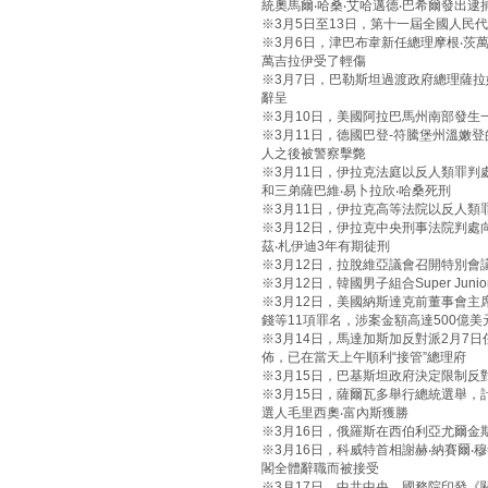
統奧馬爾‧哈桑‧艾哈邁德‧巴希爾發出逮
※3月5日至13日，第十一屆全國人民
※3月6日，津巴布韋新任總理摩根‧
萬吉拉伊受了輕傷
※3月7日，巴勒斯坦過渡政府總理薩拉
辭呈
※3月10日，美國阿拉巴馬州南部發生
※3月11日，德國巴登-符騰堡州溫嫩
人之後被警察擊斃
※3月11日，伊拉克法庭以反人類罪判
和三弟薩巴維‧易卜拉欣‧哈桑死刑
※3月11日，伊拉克高等法院以反人類
※3月12日，伊拉克中央刑事法院判處
茲‧札伊迪3年有期徒刑
※3月12日，拉脫維亞議會召開特別
※3月12日，韓國男子組合Super Junio
※3月12日，美國納斯達克前董事會主
錢等11項罪名，涉案金額高達500億
※3月14日，馬達加斯加反對派2月7日
佈，已在當天上午順利“接管”總理府
※3月15日，巴基斯坦政府決定限制反
※3月15日，薩爾瓦多舉行總統選舉，
選人毛里西奧‧富內斯獲勝
※3月16日，俄羅斯在西伯利亞尤爾金
※3月16日，科威特首相謝赫‧納賽爾‧
閣全體辭職而被接受
※3月17日，中共中央、國務院印發