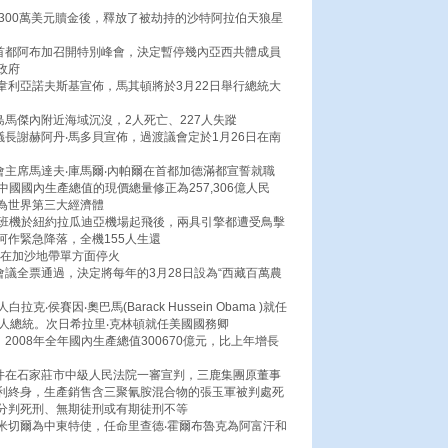
300萬美元贖金後，釋放了被劫持的沙特阿拉伯天狼星
亞首都阿布加召開特別峰會，決定暫停幾內亞西共體成員
政府
‧韋利亞諾夫斯基宣佈，馬其頓將於3月22日舉行總統大
島馬傑內附近海域沉沒，2人死亡、227人失蹤
議長謝赫阿丹‧馬多貝宣佈，過渡議會定於1月26日在南
會主席馬達夫‧庫馬爾‧內帕爾在首都加德滿都宣誓就職
中國國內生產總值的現價總量修正為257,306億人民
為世界第三大經濟體
9號班機於紐約拉瓜迪亞機場起飛後，兩具引擎都遭受鳥擊
作緊急降落，全機155人生還
﹐在加沙地帶單方面停火
會議全票通過，決定將每年的3月28日設為“西藏百萬農
克‧侯賽因‧奧巴馬(Barack Hussein Obama )就任
人總統。次日希拉里‧克林頓就任美國國務卿
2008年全年國內生產總值300670億元，比上年增長
案件在石家莊市中級人民法院一審宣判，三鹿集團原董事
利終身，生產銷售含三聚氰胺混合物的張玉軍被判處死
分判死刑、無期徒刑或有期徒刑不等
‧米切爾為中東特使，任命里查德‧霍爾布魯克為阿富汗和