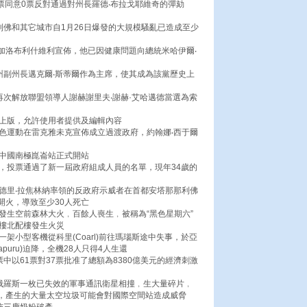
9票同意0票反對通過對州長羅德‧布拉戈耶維奇的彈劾
利佛和其它城市自1月26日爆發的大規模騷亂已造成至少
姆加洛布利什維利宣佈，他已因健康問題向總統米哈伊爾‧
州副州長邁克爾‧斯蒂爾作為主席，使其成為該黨歷史上
再次解放聯盟領導人謝赫謝里夫‧謝赫·艾哈邁德當選為索
線上版，允許使用者提供及編輯內容
綠色運動在雷克雅未克宣佈成立過渡政府，約翰娜‧西于爾
站中國南極崑崙站正式開站
，投票通過了新一屆政府組成人員的名單，現年34歲的
安德里‧拉焦林納率領的反政府示威者在首都安塔那那利佛
開火，導致至少30人死亡
發生空前森林大火﹐百餘人喪生﹐被稱為“黑色星期六”
大樓北配樓發生火災
架小型客機從科里(Coarl)前往瑪瑙斯途中失事，於亞
capuru)迫降，全機28人只得4人生還
中以61票對37票批准了總額為8380億美元的經濟刺激
與俄羅斯一枚已失效的軍事通訊衛星相撞﹐生大量碎片﹐
，產生的大量太空垃圾可能會對國際空間站造成威脅