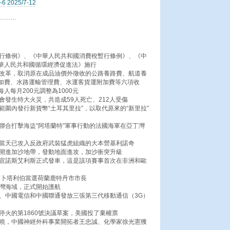
-6
2025/7-12
………
暫行條例》、《中華人民共和國消費稅暫行條例》、《中
華人民共和國循環經濟促進法》施行
費改革，取消原在成品油價外徵收的公路養路費、航道養
加費、水路運輸管理費、水運客貨運附加費等六項收
每月200元調整為1000元
會發生特大火災，共造成59人死亡、212人受傷
範圍內發行新貨幣“土耳其里拉”，以取代原來的“新里拉”
聯合打擊海盜“阿塔蘭特”軍事行動的法國海軍在亞丁灣
軍當天已攻入反政府武裝猛虎組織的大本營基利諾奇
隊開進加沙地帶，發動地面進攻，加沙衝突升級
布宜諾斯艾利斯正式發車，這是該項賽事首次在非洲和歐
阿卜塔利伯當選荷蘭鹿特丹市市長
丁灣海域，正式開始護航
動、中國電信和中國聯通發放三張第三代移動通信（3G）
停火的第1860號決議草案，美國投了棄權票
揭曉，中國神經外科事業開拓者王忠誠、化學家徐光憲獲