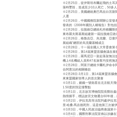
※2月25日，從伊斯坦布爾起飛的土耳
落時墜毀，造成至少10人死亡，50多
※2月25日，美國總統奧巴馬在白宮
人選
※2月26日，中國國務院新聞辦公室發
發表的《2008年國別人權報告》對包
※2月26日，拉脫維亞總統札特賴爾斯
東布羅夫斯基斯組建新一屆拉脫維亞政
※2月26日，格魯吉亞、烏克蘭、亞塞
展組織”總部於烏克蘭基輔成立
※2月28日，十一屆全國人大常委會
※2月28日，第14屆東盟首腦會議在
※2月28日，羅馬尼亞一架起落架無
機上4名機組人員和47名旅客均安然無
※2月28日，阿富汗總統卡爾札伊命令
合阿憲法的相關條款
※2月28日-3月1日，第14屆東盟
來東盟國家領導人的首次聚會
※3月1日，嫦娥一號衛星在北京航天飛
1.50度的預定撞擊點
※3月1日，北京故宮博物院院長鄭欣
熱情握手，標誌故宮文物遷台60年後
※3月2日，伊拉克高等法院判處伊拉克
里‧哈桑‧馬吉德死刑，這是他第三次被
※3月3日，中國人民政治協商會議第
※3月4日，國際刑事法院宣佈以涉嫌