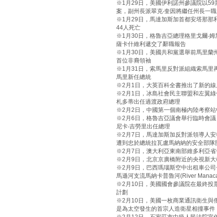
※1月29日，美國伊利諾州參議院以5
案，副州長派翠克‧奎因將繼任州長一職
※1月29日，馬達加斯加首都安塔那那
44人死亡
※1月30日，格魯吉亞總理格里戈爾‧
薩卡什維利遞交了辭職報告
※1月30日，美國共和黨選舉前馬里蘭
首位非裔領袖
※1月31日，索馬里反對派組織索馬里
馬里新任總統
※2月1日，大英百科全書推出了新的
※2月1日，冰島社會民主聯盟和左翼
札多蒂出任過渡政府總理
※2月2日，中國第一個南極內陸考察
※2月6日，格魯吉亞議會舉行臨時會議
尼卡‧吉勞里出任總理
※2月7日，馬達加斯加反對派領導人
遭到忠於總統拉瓦盧馬納納的安全部隊
※2月7日，澳大利亞東南部維多利亞省
※2月9日，北京京廣橋附近的央視新
※2月9日，巴西瑪瑙斯空中出租車公司一
馬遜河支流馬納卡普魯河(River Mana
※2月10日，美國國會參議院在最終投票
計劃
※2月10日，美國一枚商業通訊衛生
是為太空發生的首宗人造衛星相撞事件