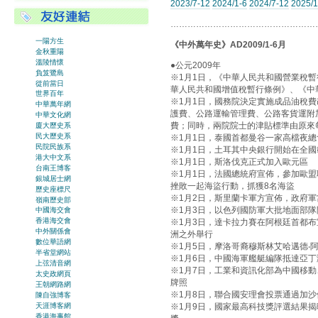
2023/7-12
2024/1-6
2024/7-12
2025/1
……………………………………………
一陽方生
《中外萬年史》AD2009/1-6月
金秋重陽
溫陵情懷
●公元2009年
負笈鷺島
※1月1日，《中華人民共和國營業稅
從前當日
華人民共和國增值稅暫行條例》、《中
世界百年
※1月1日，國務院決定實施成品油稅
中華萬年網
護費、公路運輸管理費、公路客貨運附
中華文化網
費；同時，兩院院士的津貼標準由原來每人
廈大歷史系
民大歷史系
※1月1日，泰國首都曼谷一家高檔夜總
民院民族系
※1月1日，土耳其中央銀行開始在全國
港大中文系
※1月1日，斯洛伐克正式加入歐元區
台南王博客
※1月1日，法國總統府宣佈，參加歐盟
銀城居士網
挫敗一起海盜行動，抓獲8名海盜
歷史座標尺
※1月2日，斯里蘭卡軍方宣佈，政府
嶺南歷史部
※1月3日，以色列國防軍大批地面部
中國海交會
香港海交會
※1月3日，達卡拉力賽在阿根廷首都
中外關係會
洲之外舉行
數位華語網
※1月5日，摩洛哥裔穆斯林艾哈邁德‧
半省堂網站
※1月6日，中國海軍艦艇編隊抵達亞
上弦清音網
※1月7日，工業和資訊化部為中國移
太史政網頁
牌照
王朝網路網
※1月8日，聯合國安理會投票通過加沙
陳自強博客
天涯博客網
※1月9日，國家最高科技獎評選結果
香港海事館