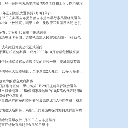
佈，烏干達將向索馬里增派700多名維和士兵，以填補埃
09年正副總統大選將於7月8日舉行
定26日在鄰國吉布提首都吉布提市舉行索馬里總統選舉
卡松加上校證實，剛果（金）反政府武裝頭目洛朗‧恩孔
宣佈，定於6月6日舉行總統選舉
會議在達卡召開，選舉執政黨人民聯盟議員阿卜杜勒‧哈
，玻利維亞修憲公投正式開始
于爾茲松宣佈辭職，成為2008年10月金融危機以來第一
米爾伊拉姆猛虎解放組織控制的最後一座主要城鎮穆萊蒂
利佛發生大規模騷亂，至少造成2人死亡、10多人受傷，
佈他領導的聯合政府辭職
武亞諾維奇宣佈，黑山將於3月29日提前舉行議會選舉
城市貝倫開幕，150個國家和地區的10多萬名代表將用6
氣候變化等問題
察站崑崙站在南極內陸冰蓋的最高點冰穹A地區落成，成為
勝地達沃斯開幕，為期5天的會議將探討如何應對當前席
國總統選舉改於1月30日在吉布提舉行
阿富汗總統選舉將於8月20日舉行