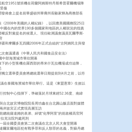
其航空1951號班機在荷蘭阿姆斯特丹斯希普霍爾機場降
人受傷
新聞發佈會上提名前華盛頓州華裔州長駱家輝為商務部長
表《2008年美國的人權紀錄》，以回應美國國務院25日
括中國在內的世界190多個國家和地區的人權狀況的指責
授權反對黨提名的候選人、現任歐洲議會議員瓦爾季斯‧
府
拜疆和摩爾多瓦四國2006年正式合組的“古阿姆民主與發
第七次會議通過《中華人民共和國食品安全法》
泰國中部海濱城市華欣開幕
法放下的小型客機在羅西部的蒂米什瓦拉機場成功迫降，
恙
阿獨立選舉委員會將總統選舉日期提前到4月之前，以符
首腦會議在泰國海濱城市華欣舉行。這是《東盟憲章》生效以
行控制中心指揮下，準確落於月球東經52.36度、南緯
淼與台北故宮博物院院長周功鑫在台北圓山飯店面對媒體
，兩岸故宮正式實現高層互訪
前總統薩達姆的表弟、綽號“化學阿里”的前政權高官阿
伊拉克法院判處死刑
十一屆全國委員會第二次會議在北京人民大會堂開幕
在達爾富爾地區犯有戰爭罪和反人類罪的名義，對蘇丹總