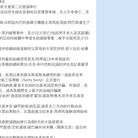
捕令
代表大會第二次會議舉行
茨萬吉拉伊夫婦在首都哈拉雷遭遇車禍，夫人不幸身亡，茨
姆‧法耶茲向巴民族權力機構主席馬哈茂德‧阿巴斯遞交了
一系列槍擊事件，至少10人死亡(包括兇手本人及其親屬)
登的亞伯特維爾中學發生校園槍擊案，槍手在殺死至少15
處伊前總統薩達姆同父異母的大弟瓦特班‧易卜拉欣‧哈桑
罪判處前副總理塔里克‧阿齊茲15年有期徒刑
向美國前總統喬治‧沃克‧布什扔鞋抗議的伊拉克記者蒙塔
會議，批准以東布羅夫斯基斯為總理的新一屆政府名單
r第三張專輯《Sorry Sorry》正式發行
席伯納德‧麥道夫在紐約法庭承認證券詐騙、作偽證、洗
美元，成為美國歷史上最大的金融詐騙案
任命的“過渡政府總理”蒙加‧羅因蒂佛‧札菲辛米瓦洛宣
對派米安‧穆罕默德‧納瓦茲‧謝里夫三天內的行動自由
計票結果顯示，左翼政黨法拉本多‧馬蒂民族解放陣線候
斯基靶場開始舉行為期8天的大規模軍演
穆罕默德‧艾哈邁德‧薩巴赫向埃米爾（國家元首）提出內
《關於深化醫藥衛生體制改革的意見》