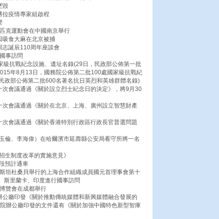
墜毀
博拉疫情專家組啟程
營
奧林匹克運動會在中國南京舉行
因吸食大麻在北京被捕
同志誕辰110周年座談會
行國事訪問
國家級抗戰紀念設施、遺址名錄(29日，民政部公佈第一批
015年8月13日，國務院公佈第二批100處國家級抗戰紀
，民政部公佈第二批600名著名抗日英烈和英雄群體名錄)
十次會議通過《關於設立烈士紀念日的決定》，將9月30
第十次會議通過《關於在北京、上海、廣州設立智慧財產
第十次會議通過《關於香港特別行政區行政長官普選問題
高玉倫、李海偉）在哈爾濱市延壽縣公安局看守所將一名
試招生制度改革的實施意見》
埔段預計通車
吉克斯坦杜桑貝舉行的上海合作組織成員國元首理事會第十
、斯里蘭卡、印度進行國事訪問
權博覽會在成都舉行
院辦公廳印發《關於推動傳統媒體和新興媒體融合發展的
務院辦公廳印發的文件還有《關於加強中國特色新型智庫