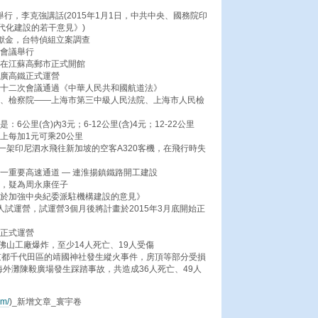
議舉行，李克強講話(2015年1月1日，中共中央、國務院印
代化建設的若干意見》)
治獻金，台特偵組立案調查
進會議舉行
館在江蘇高郵市正式開館
南廣高鐵正式運營
第十二次會議通過《中華人民共和國航道法》
院、檢察院——上海市第三中級人民法院、上海市人民檢
6公里(含)內3元；6-12公里(含)4元；12-22公里
里以上每加1元可乘20公里
空一架印尼泗水飛往新加坡的空客A320客機，在飛行時失
又一重要高速通道 — 連淮揚鎮鐵路開工建設
查，疑為周永康侄子
關於加強中央紀委派駐機構建設的意見》
人試運營，試運營3個月後將計畫於2015年3月底開始正
段正式運營
東佛山工廠爆炸，至少14人死亡、19人受傷
東京都千代田區的靖國神社發生縱火事件，房頂等部分受損
上海外灘陳毅廣場發生踩踏事故，共造成36人死亡、49人
om/
)_新增文章_寰宇卷