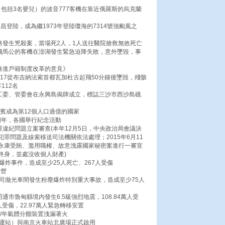
（包括3名嬰兒）的波音777客機在靠近俄羅斯的烏克蘭
文昌登陸，成為繼1973年登陸瓊海的7314號強颱風之
路發生兇殺案，當場死2人，1人送往醫院搶救無效死亡
雄飛馬公的客機在澎湖發生緊急迫降失敗，意外墜毀，事
推進戶籍制度改革的意見》
017從布吉納法索首都瓦加杜古起飛50分鐘後墜毀，殘骸
112名
）工委、管委會在永興島揭牌成立，標誌三沙市西沙島礁
律賓成為第12個人口過億的國家
0周年，各國舉行紀念活動
重違紀問題立案審查(本年12月5日，中央政治局會議決
罪問題及線索移送司法機關依法處理；2015年6月11
永康受賄、濫用職權、故意洩露國家秘密案進行一審宣
終身，並處沒收個人財產)
爆炸事件，造成至少25人死亡、267人受傷
運營
司拋光車間發生粉塵爆炸特別重大事故，造成至少75人
昭通市魯甸縣境內發生6.5級強烈地震，108.84萬人受
人受傷，22.97萬人緊急轉移安置
噸/年氣體分餾裝置洩漏著火
客運站）與南京火車站北廣場正式啟用