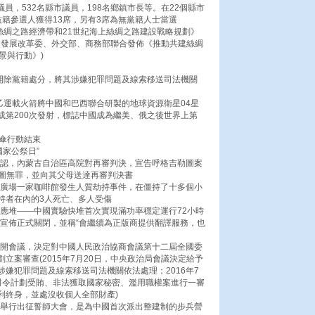
”議員，532名縣市議員，198名鄉鎮市長等。在22個縣市
籍參選人獲得13席，另有3席為無黨籍人士當選
絲綢之路經濟帶和21世紀海上絲綢之路建設戰略規劃》
，國家發展改革委、外交部、商務部聯合發佈《推動共建絲綢
景與行動》)
康開除黨籍處分，將其涉嫌犯罪問題及線索移送司法機關
乙運載火箭將中國和巴西聯合研製的地球資源衛星04星
成第200次發射，標誌中國成為繼美、俄之後世界上第
黃傘行動結束
國家公祭日”
捕後供認，內蒙古自治區高院對再審判決，宣告呼格吉勒圖案
格吉勒圖無罪，並向其父母送達再審判決書
丁廣場一家咖啡館發生人質劫持事件，在僵持了十多個小
持者在內的3人死亡、多人受傷
反應堆——中國實驗快堆首次實現滿功率穩定運行72小時
博宣佈正式關閉，並稱“會繼續為正版商提供翻譯服務，也
召開會議，決定對中國人民政治協商會議第十二屆全國委
立案審查(2015年7月20日，中央政治局會議決定給予
嫌犯罪問題及線索移送司法機關依法處理；2016年7
對令計劃受賄、非法獲取國家秘密、濫用職權案進行一審
利終身，並處沒收個人全部財產)
營舉行出征誓師大會，是為中國首次派出整建制的步兵營