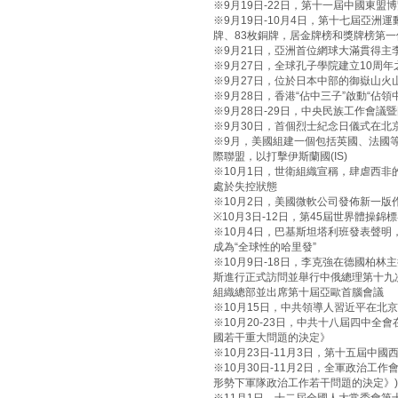
※9月19日-22日，第十一屆中國東盟
※9月19日-10月4日，第十七屆亞洲
牌、83枚銅牌，居金牌榜和獎牌榜第一
※9月21日，亞洲首位網球大滿貫得
※9月27日，全球孔子學院建立10周
※9月27日，位於日本中部的御嶽山火
※9月28日，香港“佔中三子”啟動“佔
※9月28日-29日，中央民族工作會
※9月30日，首個烈士紀念日儀式在北
※9月，美國組建一個包括英國、法國
際聯盟，以打擊伊斯蘭國(IS)
※10月1日，世衛組織宣稱，肆虐西非的
處於失控狀態
※10月2日，美國微軟公司發佈新一版作業系
※10月3日-12日，第45屆世界體操
※10月4日，巴基斯坦塔利班發表聲明，
成為“全球性的哈里發”
※10月9日-18日，李克強在德國柏
斯進行正式訪問並舉行中俄總理第十九
組織總部並出席第十屆亞歐首腦會議
※10月15日，中共領導人習近平在北
※10月20-23日，中共十八屆四中
國若干重大問題的決定》
※10月23日-11月3日，第十五屆中
※10月30日-11月2日，全軍政治工
形勢下軍隊政治工作若干問題的決定》)