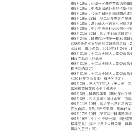
※8月10日，伊朗一客機在首都德黑蘭
※8月10日，中國派出的赴西非抗擊伊
※8月16日，拉薩至日喀則鐵路開通運
※8月16日-28日，第二屆夏季青年
※8月18日，港台藝人柯震東和房祖名
※8月20日，中共中央舉行紀念鄧小平
※8月21日-22日，習近平對蒙古國進
※8月24日，國務院公佈第一批80處
300名著名抗日英烈和英雄群體名錄；2
念設施、遺址名錄；2015年8月24日
※8月31日，十二屆全國人大常委會第
日設立為烈士紀念日
※8月31日，十二屆全國人大常委會
權法院的決定》
※8月31日，十二屆全國人大常委會
和2016年立法會產生辦法的決定》
※9月2日，三名在押犯人（王大民、
當班獄警殺死後搶走手機逃走
※9月3日，國務院印發《關於深化考
※9月3日，台北捷運土城線永寧—頂
※9月11日-19日，習近平出席在塔
四次會議，並對塔吉克斯坦、馬爾代夫
※9月17日-19日，第五屆中國國際版
※9月19日，中共中央辦公廳、國務
指導意見》(本年中共中央辦公廳、國
建設的意見》等)