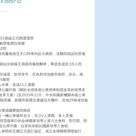
-6
2025/7-12
………
鐵S1號線正式開通運營
式解禁集體自衛權
訪問
坡路與慶春路交叉口時車內起火燃燒，送醫院就診的受傷
隆縣仙女鎮楊叉嶺路段爆胎翻車，事故造成至少6人死
、防城港、欽州等市，百色和河池兩市南部，崇左、南
到暴雨
入水庫，造成11人遇難
院辦公廳印發《關於全面推進公務用車制度改革的指導意
革方案》(至2015年12月，中央和國家機關本級公車
，除西藏、新疆和新疆生產建設兵團外，其他29個省份黨
決賽德國擊敗阿根廷
近一輛公車爆炸起火，至少2人遇難、多人受傷
西福塔雷薩舉行的金磚國家領導人第六次會晤，對巴西、阿
並出席中國－拉美和加勒比國家領導人會晤
導人會晤的五國正式簽訂協定，成立金磚國家開發銀行，