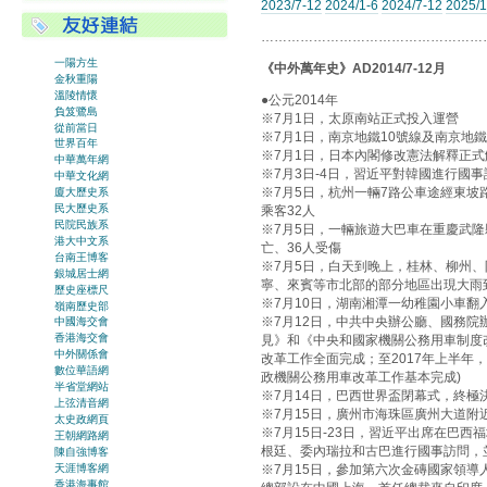
2023/7-12
2024/1-6
2024/7-12
2025/1
……………………………………………
一陽方生
《中外萬年史》AD2014/7-12月
金秋重陽
溫陵情懷
●公元2014年
負笈鷺島
※7月1日，太原南站正式投入運營
從前當日
※7月1日，南京地鐵10號線及南京地
世界百年
※7月1日，日本內閣修改憲法解釋正
中華萬年網
※7月3日-4日，習近平對韓國進行國事
中華文化網
※7月5日，杭州一輛7路公車途經東
廈大歷史系
民大歷史系
乘客32人
民院民族系
※7月5日，一輛旅遊大巴車在重慶武
港大中文系
亡、36人受傷
台南王博客
※7月5日，白天到晚上，桂林、柳州
銀城居士網
寧、來賓等市北部的部分地區出現大雨
歷史座標尺
※7月10日，湖南湘潭一幼稚園小車翻
嶺南歷史部
※7月12日，中共中央辦公廳、國務
中國海交會
香港海交會
見》和《中央和國家機關公務用車制度改
中外關係會
改革工作全面完成；至2017年上半年
數位華語網
政機關公務用車改革工作基本完成)
半省堂網站
※7月14日，巴西世界盃閉幕式，終極
上弦清音網
※7月15日，廣州市海珠區廣州大道附
太史政網頁
※7月15日-23日，習近平出席在巴
王朝網路網
根廷、委內瑞拉和古巴進行國事訪問，
陳自強博客
天涯博客網
※7月15日，參加第六次金磚國家領
香港海事館