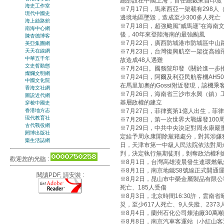
總部設在中國上海，首任總裁來自印度
海史工作室
※7月17日，馬來西亞一架載有298人
現代中國史
邊境地區墜毀，造成至少300多人死亡
海上絲路舘
※7月18日，超強颱風“威馬遜”在海南
南海中心網
後，40年來登陸海南的最強颱風
陳杏德博客
※7月22日，廣西防城港市防城區中山
美亞集團網
天天在線網
※7月23日，台灣復興航空一架從高
中華五千年
故造成48人遇難
文史哲動態
※7月24日。國務院印發《關於進一步
燦爛文明網
※7月24日，阿爾及利亞民航客機AH5
中國文化院
在馬里加奧的Gossi附近發現，該機乘客
香海文社網
※7月26日，海南省三沙市永興（鎮
圖説近代網
基層政權的建立
穿梭中國史
※7月27日，菲律賓第1億人出生，菲
香港地方志
現代教育社
※7月28日，第一次世界大戰爆發10
古代戰役網
※7月29日，中共中央決定對周永康嚴
閎博出版社
定給予周永康開除黨籍處分，對其涉嫌犯
樂生活誌網
日，天津市第一中級人民法院依法對周
判，決定執行無期徒刑，剝奪政治權利
歡迎您的光臨 :
※8月1日，台灣高雄淩晨發生連環燃氣
※8月1日，南京地鐵S8號線正式開通
閱讀PDF, 請安裝 :
※8月2日，昆山市中榮金屬製品有限公
死亡、185人受傷
※8月3日，北京時間16:30許，雲南省
災，至少617人死亡、9人失蹤、2373
※8月4日，蘭州石化公司煉油廠30萬
※8月8日，南京汽車客運站（小紅山