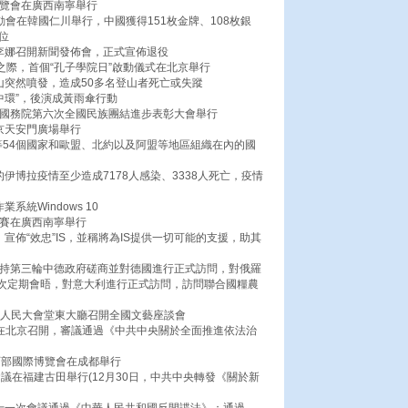
博覽會在廣西南寧舉行
運動會在韓國仁川舉行，中國獲得151枚金牌、108枚銀
位
主李娜召開新聞發佈會，正式宣佈退役
年之際，首個“孔子學院日”啟動儀式在北京舉行
山突然噴發，造成50多名登山者死亡或失蹤
領中環”，後演成黃雨傘行動
議暨國務院第六次全國民族團結進步表彰大會舉行
京天安門廣場舉行
等54個國家和歐盟、北約以及阿盟等地區組織在內的國
伊博拉疫情至少造成7178人感染、3338人死亡，疫情
統Windows 10
錦標賽在廣西南寧舉行
宣佈“效忠”IS，並稱將為IS提供一切可能的支援，助其
林主持第三輪中德政府磋商並對德國進行正式訪問，對俄羅
次定期會晤，對意大利進行正式訪問，訪問聯合國糧農
京人民大會堂東大廳召開全國文藝座談會
全會在北京召開，審議通過《中共中央關於全面推進依法治
國西部國際博覽會在成都舉行
作會議在福建古田舉行(12月30日，中共中央轉發《關於新