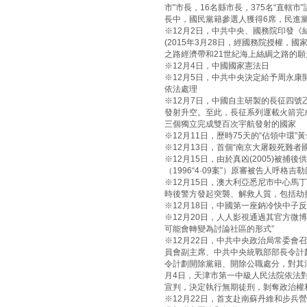
市”市長，16名縣市長，375名“直轄市
長中，國民黨籍參選人獲得6席，民進黨
※12月2日，中共中央、國務院印發《
(2015年3月28日，經國務院授權
之路經濟帶和21世紀海上絲綢之路的願
※12月4日，中國國家憲法日
※12月5日，中共中央決定給予周永
依法處理
※12月7日，中國自主研製的長征四號
發射升空。至此，長征系列運載火箭完
三個獨立完成雙百次宇航發射的國家
※12月11日，歷時75天的“佔領中環”
※12月13日，首個“南京大屠殺死難者
※12月15日，由於真凶(2005)被
（1996“4·09案”）原審被告人呼
※12月15日，澳大利亞悉尼市中心馬
時後警方發起突襲、解救人質，包括劫
※12月18日，中國第一座鈉冷快中子
※12月20日，人人影視通過其官方微
可能會轉變為討論社區的形式”
※12月22日，中共中央政治局常委會
員會副主席、中共中央統戰部部長令計劃
令計劃開除黨籍、開除公職處分，對其涉
月4日，天津市第一中級人民法院依法
宣判，決定執行無期徒刑，剝奪政治權
※12月22日，首支赴南蘇丹維和步兵