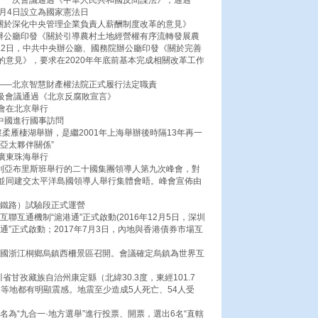
第十一次會議通過《中華人民共和國反間諜法》；通過
月4日設立為國家憲法日
《關於深化中央管理企業負責人薪酬制度改革的意見》
院辦公廳印發《關於引導農村土地經營權有序流轉發展農
月22日，中共中央辦公廳、國務院辦公廳印發《關於完善
意見》，要求在2020年年底前基本完成相關改革工作
院——北京智慧財產權法院正式履行法定職責
長級會議通過《北京反腐敗宣言》
話會在北京舉行
對中國進行國事訪問
京懷柔雁棲湖舉辦，是繼2001年上海舉辦後時隔13年再一
亞太夥伴關係”
在廣東珠海舉行
澳大利亞布里斯班舉行的二十國集團領導人第九次峰會，對
並同建交太平洋島國領導人舉行集體會晤。峰會宣佈由
速鐵路）試驗段正式運營
聯互通機制“滬港通”正式啟動(2016年12月5日，深圳
通”正式啟動；2017年7月3日，內地與香港債券市場互
中國浙江桐鄉烏鎮西柵景區召開。會議確定烏鎮為世界互
川省甘孜藏族自治州康定縣（北緯30.3度，東經101.7
山等地都有明顯震感。地震至少造成5人死亡、54人受
名為“九合一·地方選舉”進行投票、開票，選出6名“直轄