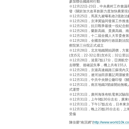
參加聯合國維和行動
※12月22日-23日，中央農村工作會
發《關於加大改革創新力度加快農業現
※12月25日，馬英九被曝私收2億政
※12月26日，京津冀協同發展工作推
※12月26日，抗日戰爭最後一役紀念
※12月26日，蘭新高鐵、貴廣高鐵、
※12月28日，十二屆全國人大常委會
※12月28日，全國首個跨行政區劃法
察院第三分院正式成立
※12月28日，北京地鐵開始調價，方案是：
(含)5元；22-32公里(含)6元；32公
※12月28日，淩晨7點17分，亞洲航
去聯繫、後確認失事，機上共有155人
※12月28日，京滬高速鐵路江蘇境內
※12月29日，遼河油田原書記周灝被
※12月31日，中共中央辦公廳印發《
※12月31日，南京地鐵3號線開始無載
式運營
※12月31日，廣州海珠有軌電車試驗
※12月31日，上午9點30分左右，廣
※12月31日，下午17點左右，日本
※12月31日，晚上23點35分左右，
受傷
陳佳榮“南溟網”(
http://www.world10k.c