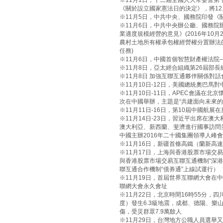
※11月1日，十二屆全國人大常委會
《關於設立國家憲法日的決定》，將12
※11月5日，中共中央、國務院印發
※11月6日，中共中央辦公廳、國務
業適度規模經營的意見》(2016年10
農村土地所有權承包權經營權分置辦法的
任務)
※11月6日，中國首個智慧財產權法
※11月8日，亞太經合組織第26屆部
※11月8日 加強互聯互通夥伴關係對
※11月10日-12日，美國總統奧巴馬
※11月10日-11日，APEC會議在北
次在中國舉辦，主題是“共建面向未來的
※11月11日-16日，第10屆中國航展
※11月14日-23日，習近平出席在
澳大利亞、新西蘭、斐濟進行國事訪問
中國主辦2016年二十國集團領導人峰會
※11月16日，新疆首條高鐵（蘭新高
※11月17日，上海與香港股票市場交易互
與香港股票市場交易互聯互通機制“深港
聯互通合作機制“債券通”上線試運行）
※11月19日，首屆世界互聯網大會在
聯網大會永久會址
※11月22日，北京時間16時55分，四
度）發生6.3級地震，成都、德陽、樂
傷，受災群眾7.9萬餘人
※11月29日，台灣地方公職人員選舉又