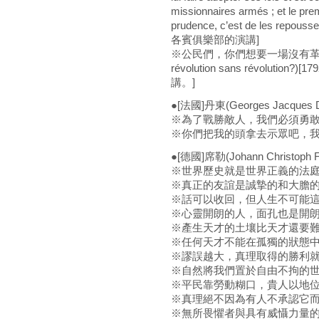
missionnaires armés ; et le prem
prudence, c’est de les repo
各賓俱樂部的演講]
※公民們，你們想要一場沒有革命的革命嗎？
révolution sans révolu
講。]
●[法國]丹東(Georges Jacques Da
※為了戰勝敵人，我們必須勇
※你們把我的頭拿去示眾吧，我
●[德國]席勒(Johann Christoph Fri
※世界歷史就是世界正義的法
※真正的友誼是誠摯的和大膽
※話可以收回，但人生不可能
※心靈開朗的人，面孔也是開
※產生天才的土壤比天才還要
※任何天才不能在孤獨的狀態
※謬誤越大，真理取得的勝利
※自然將我們置於自由不拘的
※平民靠勞動糊口，貴人以地
※真理絕不因為有人不承認它
※無所畏懼者與具有威懾力量