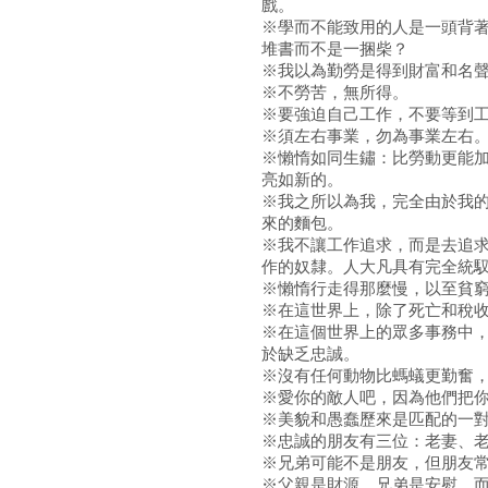
戲。
※學而不能致用的人是一頭背
堆書而不是一捆柴？
※我以為勤勞是得到財富和名
※不勞苦，無所得。
※要強迫自己工作，不要等到
※須左右事業，勿為事業左右
※懶惰如同生鏽：比勞動更能
亮如新的。
※我之所以為我，完全由於我
來的麵包。
※我不讓工作追求，而是去追
作的奴隸。人大凡具有完全統
※懶惰行走得那麼慢，以至貧
※在這世界上，除了死亡和稅
※在這個世界上的眾多事務中
於缺乏忠誠。
※沒有任何動物比螞蟻更勤奮
※愛你的敵人吧，因為他們把
※美貌和愚蠢歷來是匹配的一
※忠誠的朋友有三位：老妻、
※兄弟可能不是朋友，但朋友
※父親是財源，兄弟是安慰，