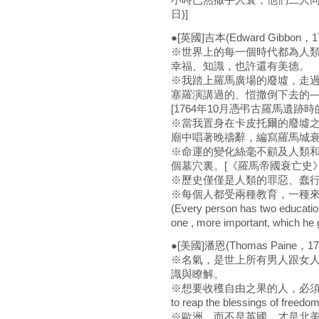
日)]
●[英國]吉本(Edward Gibbon，1
※世界上的每一個時代都為人
幸福、知識，也許還有美德。
※我踏上羅馬廣場的廢墟，走
塞羅演講過的、愷撒倒下去的
[1764年10月憑弔古羅馬遺跡時
※當我置身在卡皮托爾的廢墟
廟中唱著晚禱辭，編寫羅馬城
※命運的變化絲毫不顧及人類
個墓穴裏。[《羅馬帝國衰亡史》
※歷史僅僅是人類的罪惡、蠢行
※每個人都受兩種教育，一種
(Every person has two educatio
one , more important, which he g
●[美國]潘恩(Thomas Paine，173
※名氣，是世上所有男人跟女
識與瞭解。
※想要收穫自由之果的人，必須承受維
to reap the blessings of freedom
※歐洲，而不是英國，才是北