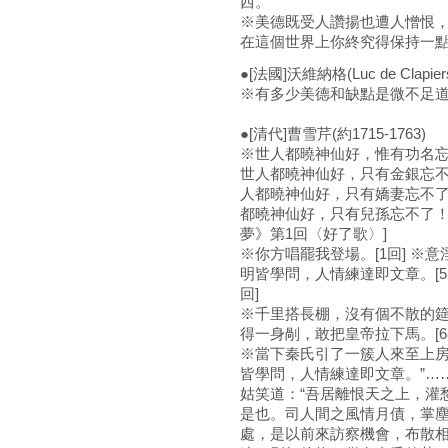
西。
※美德既受人讚揚也遭人憎恨
在這個世界上你終究得保持一
●[法國]沃維納格(Luc de Clapiers
※有多少美德和缺點是微不足
●[清代]曹雪芹(約1715-1763)
※世人都曉神仙好，惟有功名
世人都曉神仙好，只有金銀忘
人都曉神仙好，只有嬌妻忘不
都曉神仙好，只有兒孫忘不了！
夢》第1回〈好了歌〉]
※你方唱罷我登場。[1回] ※意淫
明皆學問，人情練達即文章。[5
回]
※千里搭長棚，沒有個不散的筵席。
得一身剮，敢把皇帝拉下馬。[68
※當下秦氏引了一簇人來至上房
皆學問，人情練達即文章。”…
姑笑道：“吾居離恨天之上，灌
是也。司人間之風情月債，掌
處，是以前來訪察機會，布散