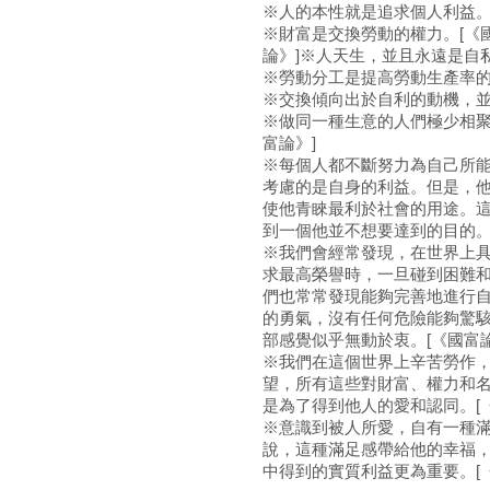
※人的本性就是追求個人利益
※財富是交換勞動的權力。[《
論》]※人天生，並且永遠是自私
※勞動分工是提高勞動生產率的
※交換傾向出於自利的動機，並
※做同一種生意的人們極少相聚
富論》]
※每個人都不斷努力為自己所
考慮的是自身的利益。但是，
使他青睞最利於社會的用途。這
到一個他並不想要達到的目的。
※我們會經常發現，在世界上
求最高榮譽時，一旦碰到困難
們也常常發現能夠完善地進行
的勇氣，沒有任何危險能夠驚
部感覺似乎無動於衷。[《國富論
※我們在這個世界上辛苦勞作
望，所有這些對財富、權力和
是為了得到他人的愛和認同。[
※意識到被人所愛，自有一種
說，這種滿足感帶給他的幸福
中得到的實質利益更為重要。[