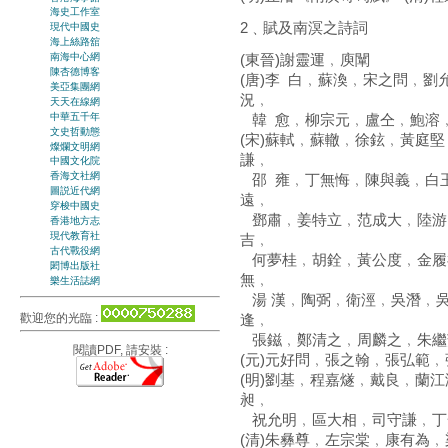
海史工作室
2﹑賦及南溟之詩詞
現代中國史
海上絲路舘
(東晉)謝靈運﹐庾闡
南海中心網
陳杏德博客
(唐)李 白﹐蘇渙﹐宋之問﹐
美亞集團網
況﹐
天天在線網
中華五千年
韓 愈﹐柳宗元﹐盧仝﹐鮑溶
文史哲動態
(宋)蘇軾﹐蘇轍﹐徐鉉﹐黃庭
燦爛文明網
謙﹐
中國文化院
香海文社網
邵 雍﹐丁無悔﹐陳與義﹐白
圖説近代網
遠﹐
穿梭中國史
鄧肅﹐姜特立﹐范成大﹐陸游
香港地方志
現代教育社
吉﹐
古代戰役網
何夢桂﹐胡銓﹐黃公度﹐金履
閎博出版社
無﹐
樂生活誌網
湯 漢﹐陶弼﹐衛涇﹐吳潛﹐吳
歡迎您的光臨 :
逢﹐
張鎡﹐鄭清之﹐周麟之﹐朱繼芳
閱讀PDF, 請安裝 :
(元)元好問﹐張之翰﹐張弘範﹐
(明)劉基﹐程嘉燧﹐戴良﹐蘭
昶﹐
祝允明﹐區大相﹐司守謙﹐丁
(清)朱彝尊﹐左宗棠﹐康有為