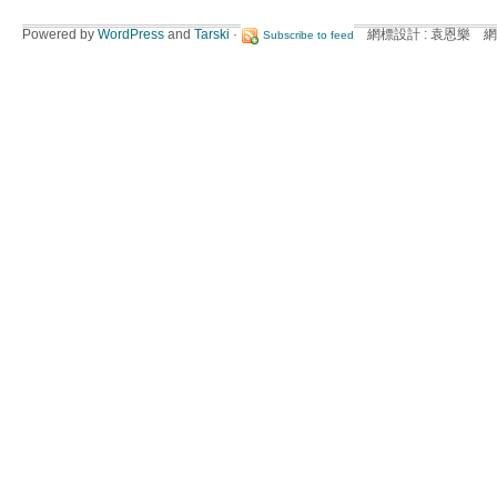
Powered by
WordPress
and
Tarski
·
網標設計 : 袁恩樂 網
Subscribe to feed