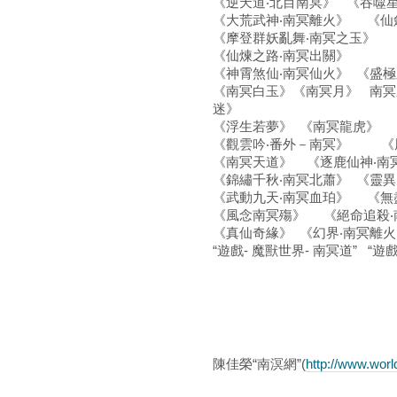
《逆天道‧北目南冥》 《吞噬
《大荒武神‧南冥離火》 《
《摩登群妖亂舞‧南冥之玉》
《仙煉之路‧南冥出關》 《
《神霄煞仙‧南冥仙火》 《盛
《南冥白玉》《南冥月》 南
迷》
《浮生若夢》 《南冥龍虎》 
《觀雲吟‧番外－南冥》 《
《南冥天道》 《逐鹿仙神‧南
《錦繡千秋‧南冥北蕭》 《靈
《武動九天‧南冥血珀》 《
《風念南冥殤》 《絕命追殺‧
《真仙奇緣》 《幻界‧南冥離火
“遊戲- 魔獸世界- 南冥道” “遊
陳佳榮“南溟網”(
http://www.wor