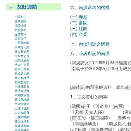
六﹑
南溟命名的機構
(一) 寺廟
一陽方生
金秋重陽
(二) 書院
溫陵情懷
(三) 社團
負笈鷺島
(四) 企業
從前當日
世界百年
中華萬年網
七﹑
南溟詞語之解釋
中華文化網
廈大歷史系
八﹑
小說所記的南溟
民大歷史系
民院民族系
(南溟詩文2012年5月24日編集
港大中文系
南溟子於2012年5月26日上載
台南王博客
銀城居士網
歷史座標尺
嶺南歷史部
[編後記]由漲海般資料﹐輯出
中國海交會
香港海交會
中外關係會
1﹑古文首載的南冥
數位華語網
半省堂網站
(戰國)莊子《逍遙遊》(南冥
上弦清音網
《宋書‧天文志序》 (唐
太史政網頁
(唐)王勃〈滕王閣序〉 唐傳奇
王朝網路網
陳自強博客
《南嶽總勝集》 《墉城集‧
天涯博客網
(明)丘濬《南溟奇甸賦》 (清
香港海事館