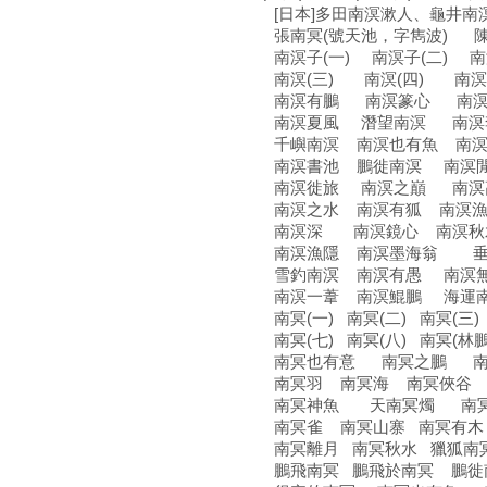
[日本]多田南溟漱人、龜井南
張南冥(號天池，字雋波) 陳
南溟子(一) 南溟子(二) 南
南溟(三) 南溟(四) 南溟
南溟有鵬 南溟篆心 南
南溟夏風 潛望南溟 南溟
千嶼南溟 南溟也有魚 南
南溟書池 鵬徙南溟 南溟
南溟徙旅 南溟之巔 南
南溟之水 南溟有狐 南溟
南溟深 南溟鏡心 南溟秋
南溟漁隱 南溟墨海翁 垂
雪釣南溟 南溟有愚 南溟無
南溟一葦 南溟鯤鵬 海運南溟
南冥(一) 南冥(二) 南冥(三)
南冥(七) 南冥(八) 南冥(
南冥也有意 南冥之鵬 南
南冥羽 南冥海 南冥俠谷
南冥神魚 天南冥燭 南冥
南冥雀 南冥山寨 南冥有木
南冥離月 南冥秋水 獵狐南
鵬飛南冥 鵬飛於南冥 鵬