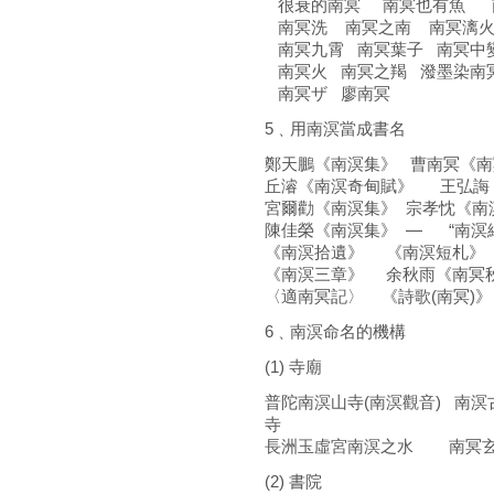
很衰的南冥 南冥也有魚 
南冥洗 南冥之南 南冥漓火
南冥九霄 南冥葉子 南冥中
南冥火 南冥之羯 潑墨染南
南冥ザ 廖南冥
5﹑用南溟當成書名
鄭天鵬《南溟集》 曹南冥《南冥
丘濬《南溟奇甸賦》 王弘誨
宮爾勸《南溟集》 宗孝忱《南
陳佳榮《南溟集》 ― “南溟網
《南溟拾遺》 《南溟短札》
《南溟三章》 余秋雨《南冥
〈適南冥記〉 《詩歌(南冥)》
6﹑南溟命名的機構
(1) 寺廟
普陀南溟山寺(南溟觀音) 南
寺
長洲玉虛宮南溟之水 南冥玄
(2) 書院