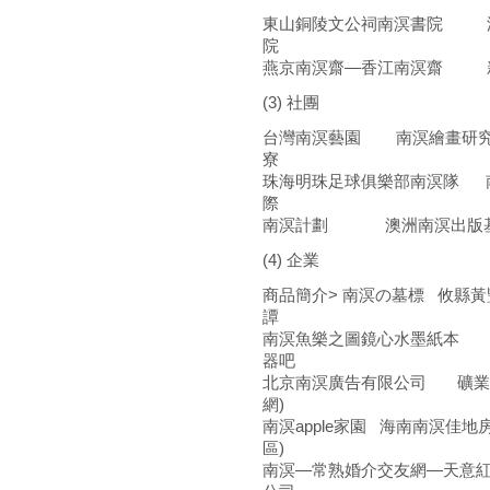
東山銅陵文公祠南溟書院 
院
燕京南溟齋―香江南溟齋
(3) 社團
台灣南溟藝園 南溟繪畫研
寮
珠海明珠足球俱樂部南溟隊 
際
南溟計劃 澳洲南溟出版
(4) 企業
商品簡介> 南溟の墓標 攸縣
譚
南溟魚樂之圖鏡心水墨紙本 
器吧
北京南溟廣告有限公司 礦業
網)
南溟apple家園 海南南溟佳
區)
南溟―常熟婚介交友網―天意