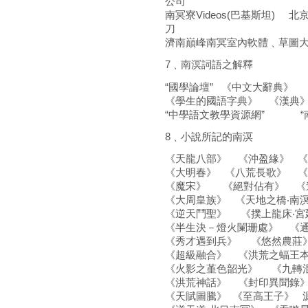
公司
南冥寮Videos(巴基斯坦)
刀
濟南巔峰南冥室內軟體﹑草圖
7﹑南溟詞語之解釋
“國學論壇” 《中文大辭典》
《學生的國語字典》 《漢典》 “
“中學語文教學資源網” “
8﹑小說所記的南溟
《天龍八部》 《沖盈緣》 《
《大明春》 《八荒長歌》 
《魔宋》 《絕對佔有》 《
《大周皇族》 《天地之橋‧南
《逆天鬥聖》 《撲上龍床‧
《半生決－燈火闌珊處》 《通
《秀才遇到兵》 《悠然農莊
《超級融合》 《洪荒之蝠王本
《火影之堇色韶光》 《九轉
《洪荒神話》 《封印異聞錄》
《天賦圖騰》 《至高王子》 源