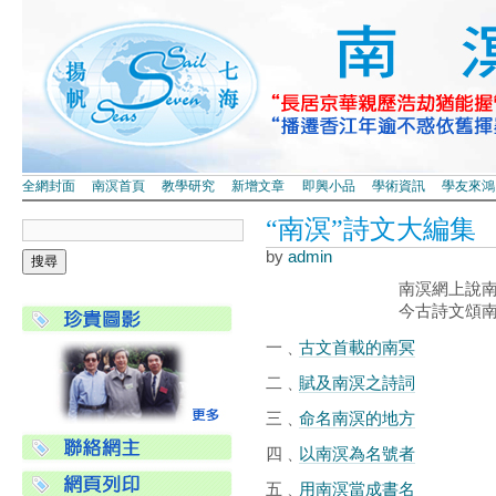
全網封面
南溟首頁
教學研究
新增文章
即興小品
學術資訊
學友來鴻
“南溟”詩文大編集
by
admin
南溟網上說南冥﹐逍
今古詩文頌南溟﹐惟
一﹑
古文首載的南冥
二﹑
賦及南溟之詩詞
三﹑
命名南溟的地方
四﹑
以南溟為名號者
五﹑
用南溟當成書名