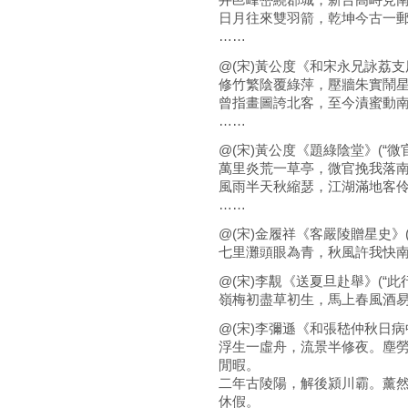
日月往來雙羽箭，乾坤今古一
……
@(宋)黃公度《和宋永兄詠荔支
修竹繁陰覆綠萍，壓牆朱實鬧
曾指畫圖誇北客，至今漬蜜動
……
@(宋)黃公度《題綠陰堂》(“微
萬里炎荒一草亭，微官挽我落
風雨半天秋縮瑟，江湖滿地客
……
@(宋)金履祥《客嚴陵贈星史》(
七里灘頭眼為青，秋風許我快
@(宋)李覯《送夏旦赴舉》(“此
嶺梅初盡草初生，馬上春風酒
@(宋)李彌遜《和張嵇仲秋日病中
浮生一虛舟，流景半修夜。塵
閒暇。
二年古陵陽，解後潁川霸。薰
休假。