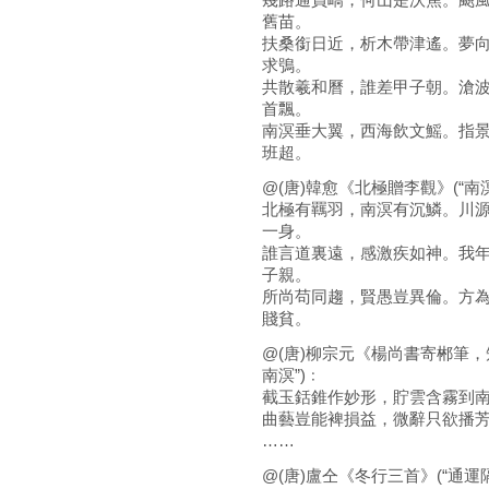
舊苗。
扶桑銜日近，析木帶津遙。夢
求鴞。
共散羲和曆，誰差甲子朝。滄
首飄。
南溟垂大翼，西海飲文鰩。指
班超。
@(唐)韓愈《北極贈李觀》(“南
北極有羈羽，南溟有沉鱗。川
一身。
誰言道裏遠，感激疾如神。我
子親。
所尚苟同趨，賢愚豈異倫。方
賤貧。
@(唐)柳宗元《楊尚書寄郴筆
南溟”)﹕
截玉銛錐作妙形，貯雲含霧到
曲藝豈能裨損益，微辭只欲播
……
@(唐)盧仝《冬行三首》(“通運