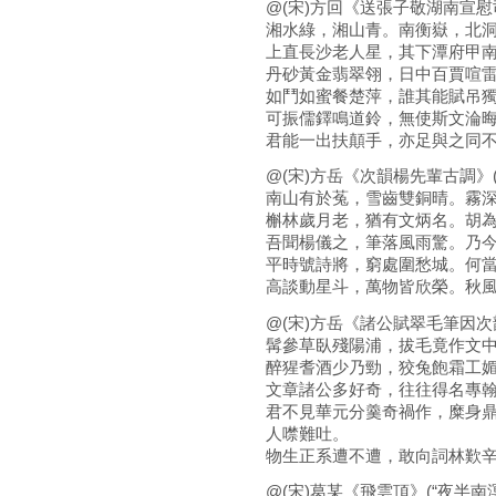
@(宋)方回《送張子敬湖南宣慰
湘水綠，湘山青。南衡嶽，北
上直長沙老人星，其下潭府甲
丹砂黃金翡翠翎，日中百賈喧
如鬥如蜜餐楚萍，誰其能賦吊
可振儒鐸鳴道鈴，無使斯文淪
君能一出扶顛手，亦足與之同
@(宋)方岳《次韻楊先輩古調》(
南山有於菟，雪齒雙銅晴。霧
槲林歲月老，猶有文炳名。胡
吾聞楊儀之，筆落風雨驚。乃
平時號詩將，窮處圍愁城。何
高談動星斗，萬物皆欣榮。秋
@(宋)方岳《諸公賦翠毛筆因次
髯參草臥殘陽浦，拔毛竟作文
醉猩耆酒少乃勁，狡兔飽霜工
文章諸公多好奇，往往得名專
君不見華元分羹奇禍作，糜身
人噤難吐。
物生正系遭不遭，敢向詞林歎
@(宋)葛某《飛雲頂》(“夜半南