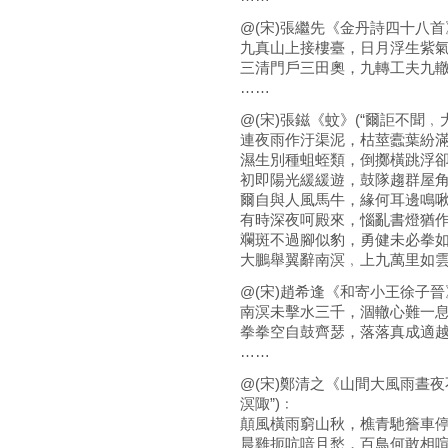
@(宋)張繼先《金丹詩四十八首》
九真山上接樓臺，日月浮生紫
三清門戶三田奧，九轉工夫九
……
@(宋)張鎡《蚊》(“爾詎不聞﹐
連夜雨作汙渠泥，枯莖蠹葉紛
濕生別種蛆蛭類，倒擲橫跳浮
初即陽光緩緩遊，鼓隊趨群屋
爾自與人風馬牛，緣何耳邊鳴
有時深夜呵殿來，惱亂書燈猶
斕斑不過腳似豹，勇健未必拳
大鵬舉翼辭南溟﹐上九萬里如
@(宋)趙希逢《和寄小王徐子晉》
南溟未擊水三千，涸轍心難一
拳拳空自鼓齊瑟，落落真成適
……
@(宋)鄭清之《山間大風雨晝
溟陬”)﹕
顛風橫雨窮山秋，樵青馳簷車
晨雞扼吭喑且愁，百鳥何敢相