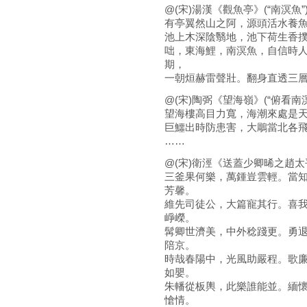
@(宋)湯漢《觀魚亭》(“南溟魚”
有亭翼然山之阿，源頭活水養
池上木深陰翳地，池下荷生香
咄，東海鯉，南溟魚，自信時
期，
一朝烜赫雷聲壯。翻身直透三
@(宋)陶弼《望海嶺》(“俯看南
望海樓高目力寬，海潮來處是
巨鱷出時防患害，大鵰當北各
……
@(宋)衛涇《送蓋少卿晞之趙太平
三釜果何樂，萬鍾豈雲輕。當
芳馨。
維先司徒公，大篇寵其行。喜
崢嶸。
髯卿世濟美，中外稔踐更。勇
陪京。
時哉春陽中，光風助嚴程。歌
如嬰。
朱轓從板輿，此樂誰能並。緬
愴情。