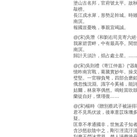
塗山古名邦，官府號太平。故
敲榜。
長江戍水犀，形勢足幹城。時
南溟。
報國豈憂晚，事親宜竭誠。
@(宋)吳潛《和劉右司見寄六絕一
我家碧雲畔，中有最高亭。閱
南溟。
歸計天須許，煩占處士星。…
@(宋)吳則禮《寄江仲嘉》(“器
憶昨南宮戰，騫騰實妙年。操
璧堅。一官聊負弩，四部合磨
俄忽愧沈淵。識字今奚補，能
姑爾，林泉寧偶然。鳴蛙當吹
蘭徒自好，懷瑾復……
@(宋)楊時《贈別蔡武子被誣得
君不見馬伏波，後車薏苡珠璣
疑。
匡章不孝通國非，世無孟子知
含沙怒欲陰中之，剛引涇流汙
刮磨玉瑩冰雪凝，楚人謾費塗