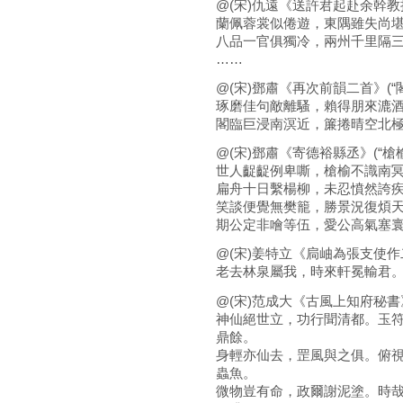
@(宋)仇遠《送許君起赴余幹教
蘭佩蓉裳似倦遊，東隅雖失尚
八品一官俱獨冷，兩州千里隔
……
@(宋)鄧肅《再次前韻二首》(“
琢磨佳句敵離騷，賴得朋來漉
閣臨巨浸南溟近，簾捲晴空北
@(宋)鄧肅《寄德裕縣丞》(“槍
世人齪齪例卑嘶，槍榆不識南
扁舟十日繫楊柳，未忍憤然誇
笑談便覺無樊籠，勝景況復煩
期公定非噲等伍，愛公高氣塞
@(宋)姜特立《扃岫為張支使作二
老去林泉屬我，時來軒冕輸君
@(宋)范成大《古風上知府秘書》
神仙絕世立，功行聞清都。玉
鼎餘。
身輕亦仙去，罡風與之俱。俯
蟲魚。
微物豈有命，政爾謝泥塗。時