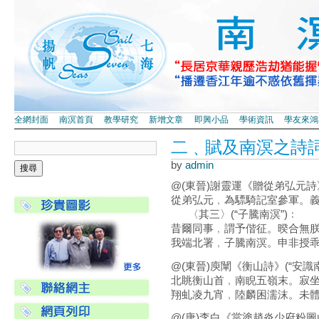
全網封面
南溟首頁
教學研究
新增文章
即興小品
學術資訊
學友來鴻
二﹑賦及南溟之詩
by
admin
@(東晉)謝靈運《贈從弟弘元
從弟弘元﹐為驃騎記室參軍。
〈其三〉(“子騰南溟”)﹕
昔爾同事﹐謂予偕征。暌合無
我端北署﹐子騰南溟。申非授
@(東晉)庾闡《衡山詩》(“安識
北眺衡山首﹐南睨五嶺末。寂
翔虬凌九宵﹐陸麟困濡沫。未
@(唐)李白《當塗趙炎少府粉圖