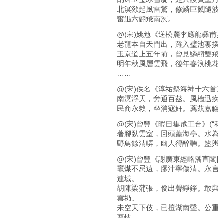
北溟欻起風雷驚，修鱗巨鬣隨
奮迅六翮飛南溟。
@(宋)姚勉《送松麓李應龍彝甫
老龍本自天門出，躍入璧池聊
玉京道上五年前，曾見鱗翮雙
明年秋風層雲飛，後年春浪桃
……
@(宋)佚名《淳祐祭海神十六首》
南溟浮天，旁通百茲。風檣迅
民商永賴，坐消寇奸。薦茲嘉
@(宋)曾豐《暇日集越王台》(“
著腳臥雲室，回頭蓋海亭。水
野鳥餘清哢，幽人得醉聽。籃
@(宋)曾豐《謝廣東經略潘直閣
竈煤不忌遠，膠汁寧傷清。永
連城。
胡陳梁蒲張，俊出聲錚錚。敢
雲礽。
未空天下伎，已擅湖南聲。公
要情。