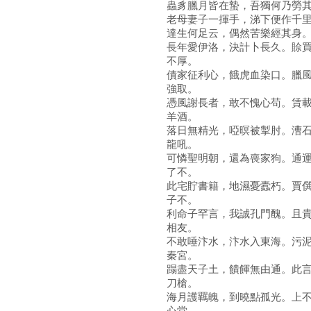
蟲豸臘月皆在蟄，吾獨何乃勞
老母妻子一揮手，涕下便作千
達生何足云，偶然苦樂經其身
長年愛伊洛，決計卜長久。賒
不厚。
債家征利心，餓虎血染口。臘
強取。
憑風謝長者，敢不愧心苟。賃
羊酒。
落日無精光，啞暝被掣肘。漕
龍吼。
可憐聖明朝，還為喪家狗。通
了不。
此宅貯書籍，地濕憂蠹朽。賈
子不。
利命子罕言，我誠孔門醜。且
相友。
不敢唾汴水，汴水入東海。污
秦宮。
蹋盡天子土，饋餫無由通。此
刀槍。
海月護羈魄，到曉點孤光。上
心堂。