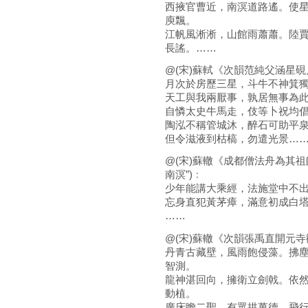
西掖官曹近，南溟道路遙。使
庾飄。
江帆風淅淅，山館雨蕭蕭。陸
長謠。……
@(宋)蘇軾《次韻范純父涵星硯
月次於房歷三星，斗牛不神箕
天工與我兩厭事，孰居無事為
自憐太史牛馬走，伎等卜祝均
陶泓不稱管城沐，醉石可助平
但令滋液到枯槁，勿遣光景…
@(宋)蘇轍《成都僧法舟為其祖
南溟”)﹕
少年能講大乘經，法施堂中不
忘身直犯黃茅瘴，滿意初成白
……
@(宋)蘇轍《次韻張禹直開元寺
丹青古藏壁，風雨飽侵藻。拂
智測。
龍神湛回向，擁衛立劍戟。依
動植。
廣床瞻二聖，有眾拱萬德。飛