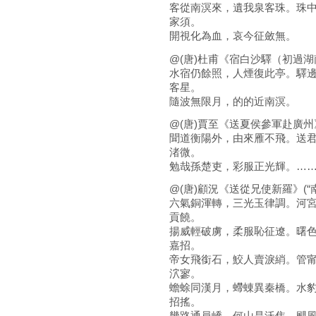
客從南溟來，遺我泉客珠。珠
家須。
開視化為血，哀今征斂無。
@(唐)杜甫《宿白沙驛（初過湖南
水宿仍餘照，人煙復此亭。驛
客星。
隨波無限月，的的近南溟。
@(唐)賈至《送夏侯參軍赴廣州》
聞道衡陽外，由來雁不飛。送
渚微。
勉哉孫楚吏，彩服正光輝。…
@(唐)顧況《送從兄使新羅》(“
六氣銅渾轉，三光玉律調。河
貢饒。
揚威輕破虜，柔服恥征遼。曙
嘉招。
帝女飛銜石，鮫人賣淚綃。管
泬寥。
蟾蜍同漢月，螮蝀異秦橋。水
招搖。
幾路通員嶠，何山是沃焦。颶