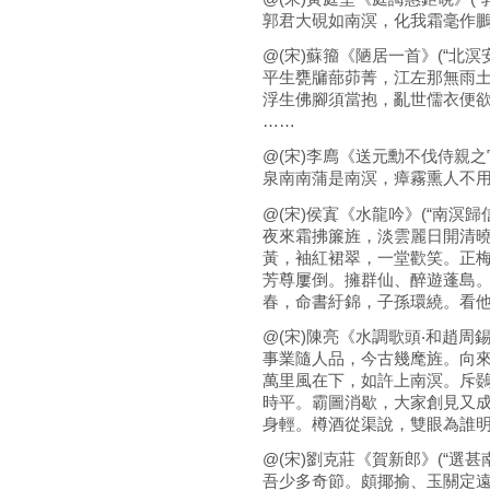
郭君大硯如南溟，化我霜毫作
@(宋)蘇籀《陋居一首》(“北溟
平生甕牖蔀茆菁，江左那無雨
浮生佛腳須當抱，亂世儒衣便
……
@(宋)李廌《送元勳不伐侍親之
泉南南蒲是南溟，瘴霧熏人不
@(宋)侯寘《水龍吟》(“南溟歸信
夜來霜拂簾旌，淡雲麗日開清
黃，袖紅裙翠，一堂歡笑。正
芳尊屢倒。擁群仙、醉遊蓬島
春，命書紆錦，子孫環繞。看
@(宋)陳亮《水調歌頭‧和趙周錫
事業隨人品，今古幾麾旌。向
萬里風在下，如許上南溟。斥
時平。霸圖消歇，大家創見又
身輕。樽酒從渠說，雙眼為誰
@(宋)劉克莊《賀新郎》(“選甚
吾少多奇節。頗揶揄、玉關定