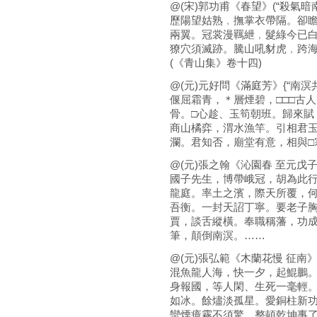
@(宋)郭功甫《春望》(“殺氣暗南
歷陽望姑熟﹐撫掌衣帶隔。卻
兩翼。冠裳漫羈紲﹐髮綠今已
獠穴須滅跡。騰山吼豺虎﹐跨
(《青山集》卷十四)
@(元)元好問《滿庭芳》{“南溟
偃屈霜青，＊層煙碧，□□□古
骨。□心趁、玉筍朝班。歸來賦
商山橘弈，渭水漁竿。引相君玉
瀾。君知否，廟堂有意，相與□
@(元)張之翰《沁園春 至元戊
國子先生，博帶峨冠，胡為此
龍庭。率土之濱，際天所覆，
吾衡。一封天詔丁寧。要老子
賈，談舌縱橫。奉職稱藩，功
筆，顛倒南溟。……
@(元)張弘範《木蘭花慢 征南》(
混魚龍人海，快一夕，起鯤鵬
身報國，等人閑、生死一毫輕
如冰。餘燼淡孤星。愛銅柱新
蠻煙瘴霧不須驚。整頓乾坤事