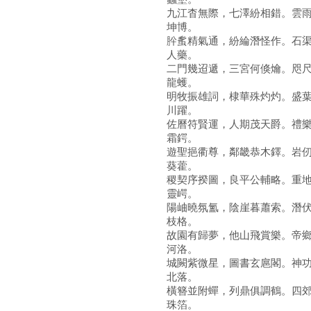
九江杳無際，七澤紛相錯。雲
坤博。
肸蚃精氣通，紛綸潛怪作。石
人藥。
二門幾迢遞，三宮何倏爚。咫
龍蠖。
明牧振雄詞，棣華殊灼灼。盛
川躍。
佐曆符賢運，人期茂天爵。禮
霜鍔。
遊聖挹衢尊，鄰畿恭木鐸。岩
葵藿。
稷契序揆圖，良平公輔略。重
靈崿。
陽岫曉氛氳，陰崖暮蕭索。潛伏
枝格。
故園有歸夢，他山飛賞樂。帝
河洛。
城闕紫微星，圖書玄扈閣。神
北落。
橫簪並附蟬，列鼎俱調鶴。四
珠箔。