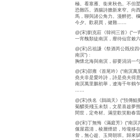
極。看塞雁、銜來秋色。不但
恐難匹。酒腸詩膽新來窄。向
馬，聊與諸公角力。漫醉把、
今夕。歡易買，健難……
@(宋)劉克莊《韓祠三首》(“一
一宵醜類徒南溟，靡待仙官敕
@(宋)呂祖謙《祭酒芮公既歿四
南溟”)﹕
胸懷北海與南溟，卻要涓涓一
@(宋)邵雍《首尾吟》(“南溟萬
堯夫非是愛吟詩，詩是堯夫得
南溟萬里鵬初舉，遼海千年鶴
……
@(宋)佚名《鷓鴣天》(“預傳鯤
菊釂萸殘玉未頹，文星喜趁夢
間世，定奇材。滿堂歡笑動春
@(宋)丁無悔《滿庭芳》(“南溟
偃屋霜清，棱層煙碧，玲瓏移
骨，無心趁、玉簡朝班。歸來