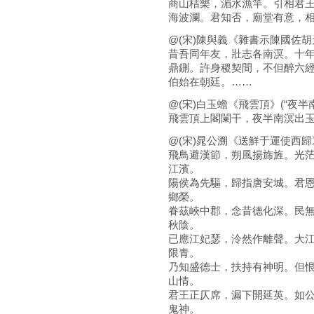
商山桔樂，湄水漁竿。引相君
海波瀾。君知否，廟堂有意，
@(宋)陳與義《雜書示陳國佐胡元
昔吾同年友，壯志各南溟。十
鼎鉶。許身稷契間，不但醉六
伯始在朝廷。……
@(宋)白玉蟾《飛雲頂》(“夜半
飛雲頂上閣闌干，夜半南溟出
@(宋)晁公溯《送鮮于運使西歸》
飛鳥避漢節，朔風揚旆旌。光
江濱。
陽侯為先驅，歸指唐安城。君
鄉榮。
眷茲峽中郡，念昔德化深。民
秋陰。
已應江妃瑟，泠然作離聲。大
限青。
乃知盛德士，扶持有神明。但
山情。
君王正仄席，漏下開延英。如
鬼神。