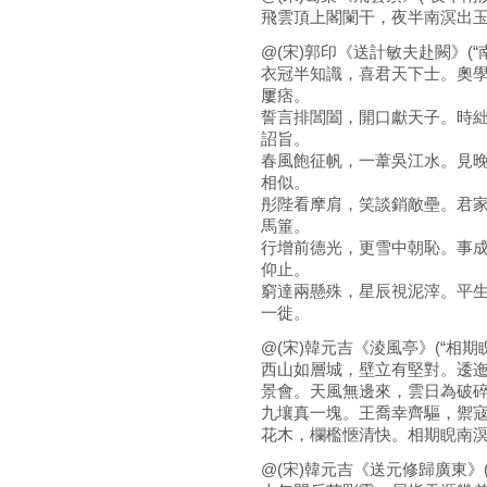
飛雲頂上閣闌干，夜半南溟出
@(宋)郭印《送計敏夫赴闕》(“
衣冠半知識，喜君天下士。奧
屢痞。
誓言排閶闔，開口獻天子。時
詔旨。
春風飽征帆，一葦吳江水。見
相似。
彤陛看摩肩，笑談銷敵壘。君
馬箠。
行增前德光，更雪中朝恥。事
仰止。
窮達兩懸殊，星辰視泥滓。平
一徙。
@(宋)韓元吉《淩風亭》(“相期
西山如層城，壁立有堅對。逶
景會。天風無邊來，雲日為破
九壤真一塊。王喬幸齊驅，禦
花木，欄檻愜清快。相期睨南
@(宋)韓元吉《送元修歸廣東》(