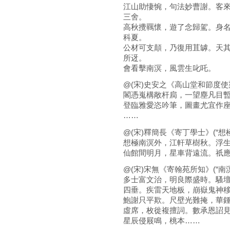
江山助悽惋，句法妙曹謝。客
三舍。
高秋攪羈懷，遊了念歸駕。身
科夏。
公材可支顛，乃復用苴罅。天
所迓。
會看擊南溟，風雲生叱吒。
@(宋)史安之《高山堂和節度使
閣憑嵬構敞杆扃，一望塵凡目
登臨雅愛恣吟筆，圖畫尤宜作
……
@(宋)釋簡長《寄丁學士》(“想
想極南溟外，江軒草樹秋。浮
仙館間明月，星車背遠流。祇
@(宋)宋無《寄翰苑所知》(“南
多士富文治，明良際盛時。騷
四垂。疾雷天地板，崩嶽鬼神
鮑謝只平欺。尺壁光難掩，華
虛席，枚徙複擅詞。數承恩詔
星辰侵屐鳴，桃本……