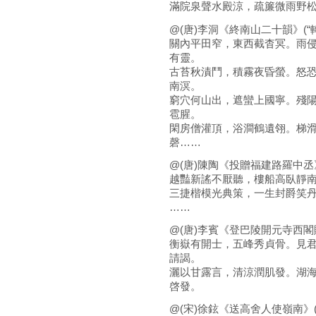
滿院泉聲水殿涼，疏簾微雨野
@(唐)李洞《終南山二十韻》(“
關內平田窄，東西截杳冥。雨
有靈。
古苔秋漬鬥，積霧夜昏螢。怒
南溟。
窮穴何山出，遮蠻上國寧。殘
雹腥。
閑房僧灌頂，浴澗鶴遺翎。梯
磬……
@(唐)陳陶《投贈福建路羅中丞》
越豔新謠不厭聽，樓船高臥靜
三捷楷模光典策，一生封爵笑
……
@(唐)李賓《登巴陵開元寺西閣
衡嶽有開士，五峰秀貞骨。見
請謁。
灑以甘露言，清涼潤肌發。湖
啓發。
@(宋)徐鉉《送高舍人使嶺南》(