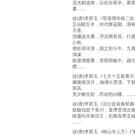
流光銷道路，以此生嗟辛。萬
書……
@(唐)李群玉《登蒲澗寺後二岩三
五仙騎五羊，何代降茲鄉。澗
天香。
浩嘯波光裏，浮溟興甚長。行
心秋。
便欲尋河漢，因之犯斗牛。九
鴻濛。
龍渡潮聲裏，雷喧雨氣中。趙
襟……
@(唐)李群玉《七月十五夜看月》
朦朧南溟月，洶湧出雲濤。下
冥高。
竟夕瞻光彩，昂頭把白醪。…
@(唐)李群玉《涼公從叔春祭廣
龍驤伐鼓下長川，直濟雲濤古
陰靈向作南溟王，祀典高齊五
……
@(唐)李群玉《峽山寺上方》(“