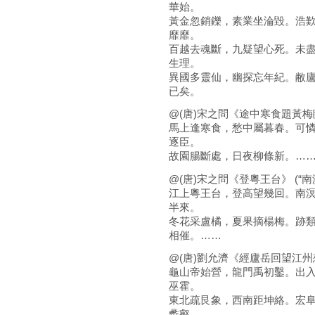
華始。
黃金忽銷鑠，素業坐淪毀。浩
靡靡。
百越去魂斷，九疑望心死。未
生理。
異國多靈仙，幽探忘年紀。敝
已矣。
@(唐)宋之問《途中寒食題黃梅
馬上逢寒食，愁中屬暮春。可
逐臣。
故園腸斷處，日夜柳條新。…
@(唐)宋之問《登粵王台》 (“南
江上粵王台，登高望幾回。南
半來。
冬花采盧橘，夏果摘楊梅。跡
相催。……
@(唐)劉允濟《經廬岳回望江州
龜山帝始營，龍門禹初鑿。出
巫霍。
東北疏艮象，西南距坤絡。宏
蠡壑。