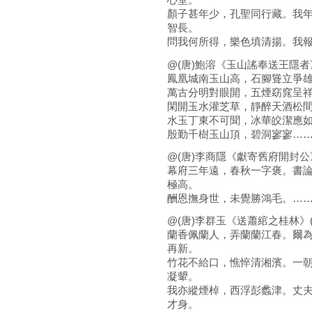
顏子甚年少，孔聖同行藏。我
智長。
問我何所得，樂色填清揚。我
@(唐)鮑溶《玉山謠奉送王隱者》
鳳凰城南玉山高，石腳聳立爭
萬古分明對眼開，五煙窈窕呈
閑開玉水灌芝草，靜醉天酒松
水玉丁東不可聞，冰華皎潔應
殷勤千樹玉山頂，碧洞寥寥…
@(唐)李商隱《獻寄舊府開封公》
幕府三年遠，春秋一字褒。書
極高。
酬恩撫身世，未覺勝鴻毛。…
@(唐)李群玉《送蕭綰之桂林》(
蘭香佩蘭人，弄蘭蘭江春。爾
再新。
竹花不給口，憔悴清湘濱。一
凝顰。
我亦縱煙棹，西浮彭蠡津。丈
才身。