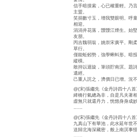
信手暗摸索，心已權重輕。乃
主盟。
笑捐數寸玉，增我雙眼明。呼
相迎。
涓涓井花落，靉靉江煙生。始
友朋。
丙吉魏弱翁，姚崇宋廣平。剛
草行。
僅能蚯蚓勢，強學蝌蚪形。暗
縱橫。
敢持以迴旋，筆頭貯南溟。題
遺經。
己重人詫之，濟價日已增。況
@(宋)張繼先《金丹詩四十八首》
絳橋行氣總為非，自是凡夫著
虛無只就還丹力，恍惚身身成
……
@(宋)張繼先《金丹詩四十八首》
九真山下有華池，此水延年世
送歸北海深藏密，般上南溟事
……