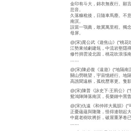
金印有斗大，錦衣無夜行。願
悲音。
久落糠秕後，日隨車馬塵。不
南溟。
誤當一鶚薦，敢冀萬里程。獨
母屏。
@(宋)晁公武《遊焦山》(“桃花
江勢東傾劇建瓴，中流岩壑隱
修竹捎雲淩北固，桃花吹浪漲
……
@(宋)陳必復《遠遊》(“地隔南溟
關山勞眺望，宇宙憶經行。地
高譙聞遠柝，孤枕歷寒更。隻
@(宋)陳普《詠史下‧王荊公》(
鴛鴻陣陣落南溟，長樂鍾中黑
@(宋)仇遠《和仲祥大風韻》(“
正憂蘊蘊與隆隆，怪得連朝起
中庭老樹吹將折，破屋重茅卷
……