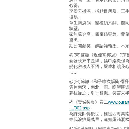
心得。
李侯天機深，指點目所及。三
復易。
章生南溟鶻，籠檻鎖六翮。能
牆壁。
家無萬金產，四鄰砧聲急。藜
黛黑。
期公開顏笑，醉語雜翰墨。不
@(宋)蘇轍《過侄寄椰冠》(“茅
衰發秋來半是絲，幅巾緇撮強
變化密移人不悟，壞成相續我
……
@(宋)蘇轍《和子瞻次韻陶淵明停
雲跨南溟，南北一雨。瞻望匪
夢往從之，引手相撫。笑言未
@《欒城後集》卷二
www.ourart
…/002.asp
-
為許先師傳後世，徑從西海集
寄我淚痕歸萬里，遙知露滴澗
@(宋)黃庭堅《庭誨惠鉅硯》(“