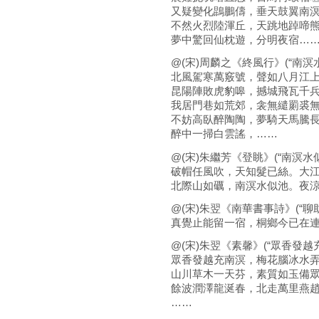
又疑變化鵾鵬儔，垂天鼓翼南
不然火烈陸渾丘，天跳地踔啼
夢中驚回仙枕遊，分明夜宿…
@(宋)周麟之《終風行》(“南溟
北風駕寒萬竅號，聲如八月江
昆陽陣敗虎豹嗥，撼城飛瓦千
我居門巷如荒郊，衾無繾罽裘
不妨高臥醉陶陶，夢騎天馬騰
醉中一掃白雲謠，……
@(宋)朱繼芳《登眺》(“南溟水似
破帽任風吹，天知髮已絲。大
北際山如礪，南溟水似池。夜
@(宋)朱翌《南華書事詩》(“聊
真覺止能留一宿，桐鄉今已在
@(宋)朱翌《素馨》(“眾香發越
眾香發越充南溟，梅花腦冰水
山川草木一天芬，素質如玉備
餘波潤澤龍涎春，北走萬里燕
……