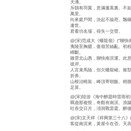
天沸。
斥鷃有羽翼，意滿蓬蒿裏。不
萬里。
向來庭戶間，決起不踰咫。飄
逢世。
君看功名場，得失一交臂。
@(宋)范成大《蟠龍嶺》(“聊快
夷陵至胸臆，復嶺苦絲亂。初
嶂斷。
雖雲北山愚，聊快南溟運。此
彼岸。
人言束馬險，但欠蟠龍峻。摧
折券。
山根治曉裝，峰頂寄朝飯。稍
足算。
@(宋)陸游《海中醉題時雷雨初
羈遊那複恨，奇觀有南溟。浪
吐吞交日月，澒洞戰雷霆。醉後
@(宋)文天祥《祥興第三十八》(
客從南溟來，黃屋今在否。天