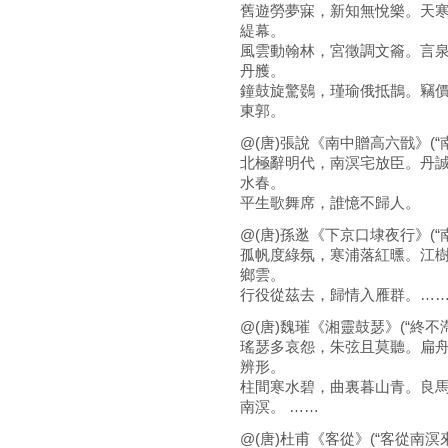
舊遊勞夢寐，新知無悅樂。天
緹幕。
風雲動翰林，宮徵調文籥。言
丹雘。
鐘鼓旋驚鷃，瑾瑜俄抵鵲。竊
東郭。
@(唐)張說《南中贈高六戩》(“
北極辭明代，南溟宅放臣。丹
水春。
平生歌舞席，誰憶不歸人。
@(唐)孫逖《下京口埭夜行》(“
孤帆度綠氛，寒浦落紅曛。江
鄉雲。
行役從茲去，歸情入雁群。…
@(唐)魏璀《湘靈鼓瑟》(“終不
瑤瑟多哀怨，朱弦且莫聽。扁
辨形。
柱間寒水碧，曲裏暮山青。良
南溟。 ……
@(唐)杜甫《客從》(“客從南溟來