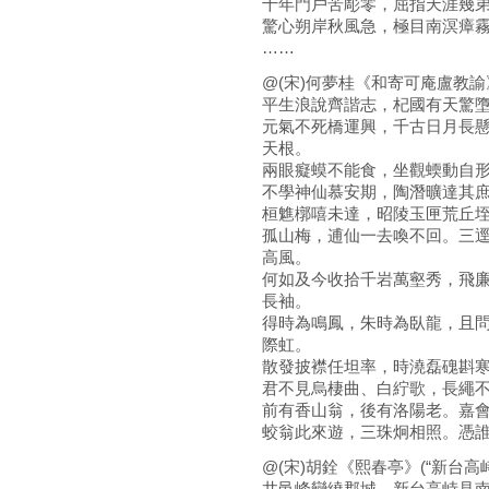
十年門戶苦彫零，屈指天涯幾
驚心朔岸秋風急，極目南溟瘴
……
@(宋)何夢桂《和寄可庵盧教諭》
平生浪說齊諧志，杞國有天驚
元氣不死橋運興，千古日月長
天根。
兩眼癡蟆不能食，坐觀蝡動自
不學神仙慕安期，陶潛曠達其
桓魋槨嘻未達，昭陵玉匣荒丘
孤山梅，逋仙一去喚不回。三
高風。
何如及今收拾千岩萬壑秀，飛
長袖。
得時為鳴鳳，朱時為臥龍，且
際虹。
散發披襟任坦率，時澆磊磈斟
君不見烏棲曲、白紵歌，長繩
前有香山翁，後有洛陽老。嘉
蛟翁此來遊，三珠炯相照。憑
@(宋)胡銓《熙春亭》(“新台高
井邑峰巒繞郡城，新台高峙見