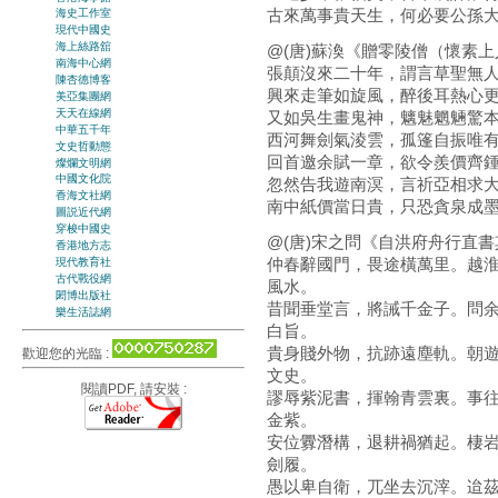
古來萬事貴天生，何必要公孫
海史工作室
現代中國史
海上絲路舘
@(唐)蘇渙《贈零陵僧（懷素上
南海中心網
張顛沒來二十年，謂言草聖無
陳杏德博客
興來走筆如旋風，醉後耳熱心
美亞集團網
天天在線網
又如吳生畫鬼神，魑魅魍魎驚
中華五千年
西河舞劍氣淩雲，孤篷自振唯
文史哲動態
回首邀余賦一章，欲令羨價齊
燦爛文明網
中國文化院
忽然告我遊南溟，言祈亞相求
香海文社網
南中紙價當日貴，只恐貪泉成
圖説近代網
穿梭中國史
@(唐)宋之問《自洪府舟行直書其
香港地方志
仲春辭國門，畏途橫萬里。越
現代教育社
古代戰役網
風水。
閎博出版社
昔聞垂堂言，將誡千金子。問
樂生活誌網
白旨。
貴身賤外物，抗跡遠塵軌。朝
歡迎您的光臨 :
文史。
閱讀PDF, 請安裝 :
謬辱紫泥書，揮翰青雲裏。事
金紫。
安位釁潛構，退耕禍猶起。棲
劍履。
愚以卑自衛，兀坐去沉滓。迨