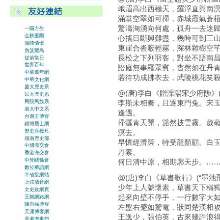
峨眉高出西極天，羅浮直與南
滿堂空翠如可掃，赤城霞氣蒼
驚濤洶湧向何處，孤舟一去迷
一陽方生
金秋重陽
心搖目斷興難盡，幾時可到三
溫陵情懷
東崖合沓蔽輕霧，深林雜樹空
負笈鷺島
長松之下列羽客，對坐不語南
從前當日
世界百年
訟庭無事羅眾賓，杳然如在丹
中華萬年網
若待功成拂衣去，武陵桃花笑
中華文化網
廈大歷史系
@(唐)李白《贈溧陽宋少府陟》(
民大歷史系
李斯未相秦，且逐東門兔。宋
民院民族系
港大中文系
逢遇。
台南王博客
掃灑青天開，豁然披雲霧。葳
銀城居士網
歷史座標尺
溟去。
嶺南歷史部
早懷經濟策，特受龍顏顧。白
中國海交會
丹素。
香港海交會
中外關係會
何日清中原，相期廓天步。…
數位華語網
半省堂網站
@(唐)李白《草書歌行》(“墨池
上弦清音網
少年上人號懷素，草書天下稱
太史政網頁
起來向壁不停手，一行數字大
王朝網路網
陳自強博客
左盤右蹙如驚電，狀同楚漢相
天涯博客網
王逸少，張伯英，古來幾許浪
香港海事館