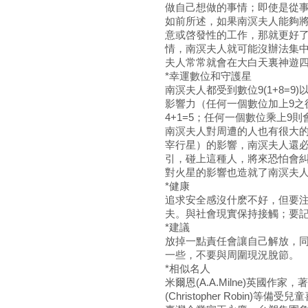
做自己想做的事情；即使是從
如前所述，如果南溟夫人能夠
意或啓發性的工作，那就更好
情，南溟夫人就可能沒辦法集
夫人常常就會在大白天裏神遊
*幸運數位和守護星
南溟夫人都受到數位9(1+8=
影響力（任何一個數位加上9之後
4+1=5；任何一個數位乘上9則會
南溟夫人對周遭的人也有很大
宰行星）的影響，南溟夫人還
引，碰上這種人，將來恐怕會
對火星的影響也造就了南溟夫
*健康
追求安全感沒什麽不好，但要
夫。與社會現實保持接觸；要
*建議
放掉一點責任會讓自己解放，
一些，不要與周圍現況脫節。
*相似名人
米爾恩(A.A.Milne)英國
(Christopher Robin)等備