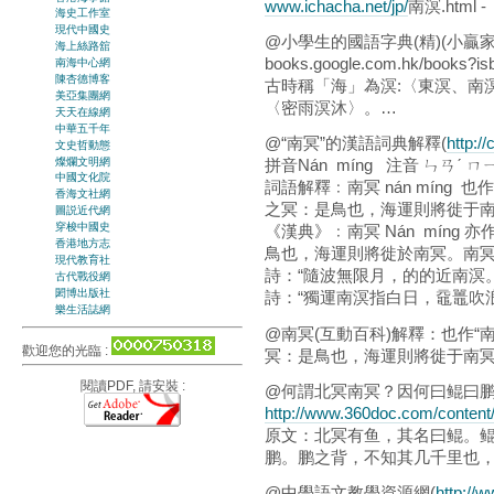
www.ichacha.net/jp/
南溟.html -
海史工作室
現代中國史
@小學生的國語字典(精)(小贏家) -
海上絲路舘
books.google.com.hk/book
南海中心網
陳杏德博客
古時稱「海」為溟:〈東溟、南溟〉
美亞集團網
〈密雨溟沐〉。…
天天在線網
中華五千年
@“南冥”的漢語詞典解釋(
http:/
文史哲動態
燦爛文明網
拼音
N
á
n m
í
ng
注音 ㄣㄢˊ ㄇ
中國文化院
詞語解釋﹕南冥 nán míng
香海文社網
之冥：是鳥也，海運則將徙于
圖説近代網
穿梭中國史
《漢典》﹕南冥
N
á
n m
í
ng
亦作
香港地方志
鳥也，海運則將徙於南冥。南冥者
現代教育社
詩：“隨波無限月，的的近南溟。
古代戰役網
閎博出版社
詩：“獨運南溟指白日，黿鼉吹浪
樂生活誌網
@南冥(互動百科)解釋：也作“
歡迎您的光臨 :
冥：是鳥也，海運則將徙于南
閱讀PDF, 請安裝 :
@何謂北冥南冥？因何曰鲲曰
http://www.360doc.com/content
原文：北冥有鱼，其名曰鲲。
鹏。鹏之背，不知其几千里也
@中學語文教學資源網(
http://