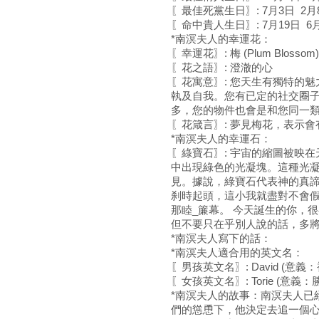
〖最佳死黨生日〗: 7月3日 2月
〖命中貴人生日〗: 7月19日 6
*南溟夫人的幸運花：
〖幸運花〗: 梅 (Plum Blossom)
〖花之語〗: 澄澈的心
〖花寓意〗: 您天生有獨特的
執及自我。您有已定的社交圈
多，您的物件也會是和您同一
〖花箴言〗: 夢見梅花，表示
*南溟夫人的幸運石：
〖綠寶石〗: 宇宙的縮圖被映
中出現綠色的光凝塊。這種光
見。據說，綠寶石代表神的真
刹時起頭，這小我就盡對不會
那睦_簾幕。 今天誕生的你，
但不要只在乎別人說的話，多
*南溟夫人寫下的話：
*南溟夫人適合用的英文名：
〖男孩英文名〗: David (意
〖女孩英文名〗: Torie (意義
*南溟夫人的故事：南溟夫人已
們的慫恿下，他決定去追一個心