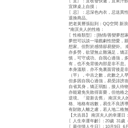
〖宜〗：宜收發快遞，宜果汁
宜牌桌上自摸；
〖忌〗：忌深色內衣，忌送異
退換商品。
把老黃曆張貼到：QQ空間 新浪
*南溟夫人的性格：
〖性格類型〗: [熱情/善變夢
夢想可以談一場戲劇性戀愛，
想家。但對於感情卻易變卦。 
亦多勞，欲望無止難滿足，矯
慎，可守成功。自我心過強，
有，也不免背後內部是非不息
本身溫順﹐亦不免裏面背後是
（平），中吉之數，此數之人
但多因自我心過強，易受誹謗
自省其身，矯正弱點，接人待
亦能避免失敗得富榮，但他格
逆境。「迎新去舊」 南溟夫人
格、地格有凶數，易生不良誘
有財敗人離之慮，若人地二格
【大吉昌】 南溟夫人的幸運日
〖人生幸運年齡〗: 20歲 31歲 
〖最佳情人生日〗: 10月9日 6月