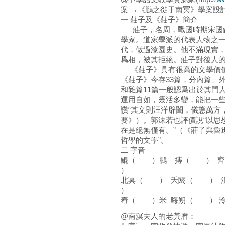
案 →《鵬之徙于南冥》學案設計(人
一 莊子及《莊子》簡介
莊子，名周，戰國時期宋國蒙
學家。道家學派的代表人物之
代，做過漆園史。他不滿現實
爲相，被其拒絕。莊子對後人
《莊子》具有很高的文學價值
《莊子》今存33篇，分內篇、
和雜篇11篇一般認爲出於其門
運用自如，靈活多變，能把一
讚“其文則汪洋辟闔，儀態萬方
要》）。郭沫若也評價說“以思
在是絕無僅有。”（《莊子與魯
哲學的文學”。
二 字音
鯤（ ）鵬 摶（ ） 
）
北冥（ ） 夭閼（ ）
）
舂（ ）米 晦朔（ ） 
@南溟夫人的老黃曆：