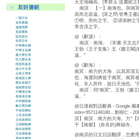
天文地極高。[李群玉‧送蕭綰
南溟﹕【一】南海也。與南冥同
高而北辰遠。[宋之問‧登粵王
一陽方生
①明﹐所向之字。 ②清張翀之字
金秋重陽
李含渼之字。
溫陵情懷
負笈鷺島
@《辭源》﹕
從前當日
世界百年
南溟﹕南海。《宋書‧天文志序
中華萬年網
王勃《王子安集》五《滕王閣詩
中華文化網
遠。”
廈大歷史系
民大歷史系
@《辭海》﹕
民院民族系
港大中文系
南冥﹕南方的大海﹐以其冥漠五
台南王博客
也﹐海運則將徙于南冥。南冥者
銀城居士網
歷史座標尺
化﹐非人所作﹐故曰天池也。”
嶺南歷史部
南溟﹕同“南冥”。王勃《滕王
中國海交會
遠。”
香港海交會
中外關係會
@日漢相對語辭典 - Google 圖書結果
數位華語網
半省堂網站
isbn=9571148180…劉樹仁 - 200
上弦清音網
溟】南溟﹐南方的大海。力^【南面
太史政網頁
于【南都】 (奈良的)興福寺。
王朝網路網
陳自強博客
天涯博客網
@南溟的日文日語翻譯，怎麽用日
香港海事館