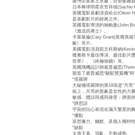
臺灣企業家王永慶，台塑集團負
日本棒球明星衣笠祥雄(Sachio Ki
美國電影喜劇演員哈台(Oliver
是喜劇影片的經典之作。
英國電影導演約翰鮑曼(John 
《激流四勇士》。
卡萊葛倫(Cary Grant)
艇》等片。
美國電影演員凱文科斯納(Kevin
獲奧斯卡最佳導演、最佳影片
世界》、《終極保鑣》等。
英國飛機設計師索普威思(Thoma
製造了索普威思“駱駝雙翼機”和
*塔羅牌
大秘儀塔羅牌的第18張是“月
統上，月亮的形象是女性的力
敏感、體諒與感同身受；牌面
*靜思語
宇宙的玩心表現在滿天繁星的
*優點
富想像力、幽默、具個人獨特
*缺點
太過天真、混亂、不夠成熟。