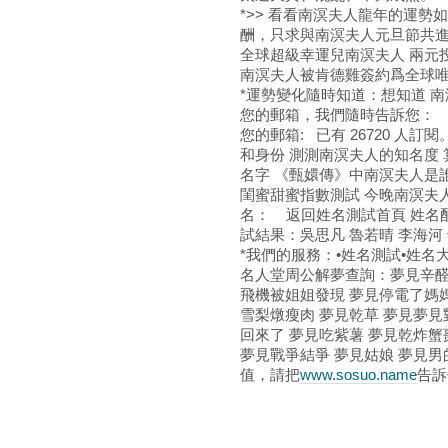
*>> 看看南溟夫人龍年的運勢
酬，只求與南溟夫人元旦節共
全球超級幸運兒南溟夫人 兩元
南溟夫人被肯德雞簽約爲全球唯
*運勢變化隨時知道：想知道 
您的郵箱，我們隨時告訴您：
您的郵箱: 已有 26720 人
和身份 測測南溟夫人的知名度
名字 《甄嬛傳》中南溟夫人是
閨蜜甜蜜指數測試 今晚南溟夫
名： 返回姓名測試首頁 姓名配
試結果：吳思凡 魯若晴 李海河 
*我們的服務：•姓名測試•姓名大
名人堂周公解夢查詢：夢見辛醛
飛機被姐姐發現 夢見停電了媽媽
雪梨燉瘦肉 夢見乾草 夢見夢見
回來了 夢見吃紫薯 夢見乾炸蟹
夢見戰爭結爭 夢見姑娘 夢見
值，請把
www.sosuo.name
告訴