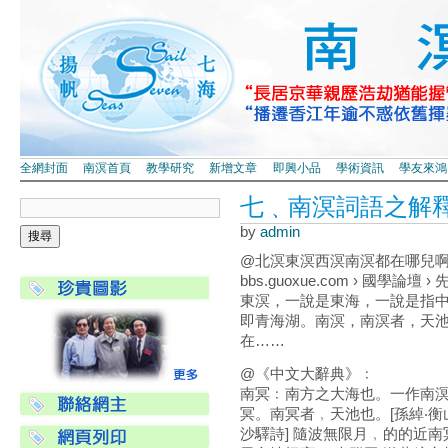
全網封面
南溟首頁
教學研究
新增文章
即興小品
學術資訊
學友來鴻
七﹑南溟詞語之解
by
admin
@北溟東溟西溟南溟都在哪兒
bbs.guoxue.com › 國學論壇 ›
東溟，一說是東海，一說是指
即青海湖。南溟，南溟者，天
在……
@《中文大辭典》﹕
南冥﹕南方之大海也。一作南溟
冥。南冥者﹐天池也。[孫綽‧衡
沙驛詩] 隨波無限月﹐的的近南