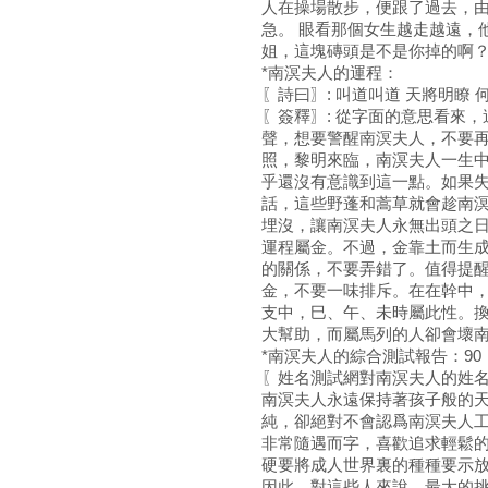
人在操場散步，便跟了過去，
急。 眼看那個女生越走越遠，
姐，這塊磚頭是不是你掉的啊？
*南溟夫人的運程：
〖詩曰〗: 叫道叫道 天將明瞭
〖簽釋〗: 從字面的意思看來
聲，想要警醒南溟夫人，不要
照，黎明來臨，南溟夫人一生
乎還沒有意識到這一點。如果失
話，這些野蓬和蒿草就會趁南
埋沒，讓南溟夫人永無出頭之日
運程屬金。不過，金靠土而生
的關係，不要弄錯了。值得提
金，不要一味排斥。在在幹中
支中，巳、午、未時屬此性。
大幫助，而屬馬列的人卻會壞
*南溟夫人的綜合測試報告：90
〖姓名測試網對南溟夫人的姓
南溟夫人永遠保持著孩子般的
純，卻絕對不會認爲南溟夫人
非常隨遇而字，喜歡追求輕鬆
硬要將成人世界裏的種種要示
因此，對這些人來說，最大的