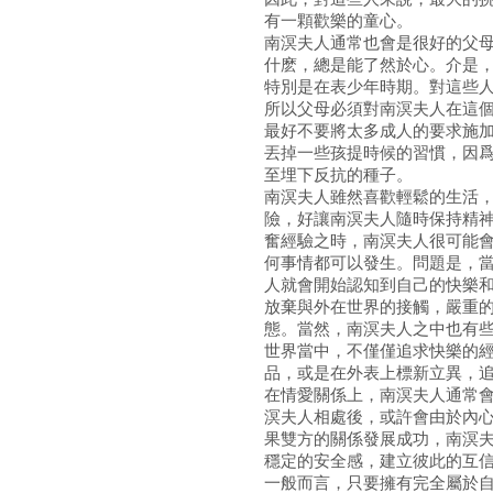
有一顆歡樂的童心。
南溟夫人通常也會是很好的父
什麽，總是能了然於心。介是
特別是在表少年時期。對這些
所以父母必須對南溟夫人在這
最好不要將太多成人的要求施
丟掉一些孩提時候的習慣，因
至埋下反抗的種子。
南溟夫人雖然喜歡輕鬆的生活
險，好讓南溟夫人隨時保持精
奮經驗之時，南溟夫人很可能
何事情都可以發生。問題是，
人就會開始認知到自己的快樂
放棄與外在世界的接觸，嚴重
態。當然，南溟夫人之中也有
世界當中，不僅僅追求快樂的
品，或是在外表上標新立異，
在情愛關係上，南溟夫人通常
溟夫人相處後，或許會由於內
果雙方的關係發展成功，南溟
穩定的安全感，建立彼此的互
一般而言，只要擁有完全屬於