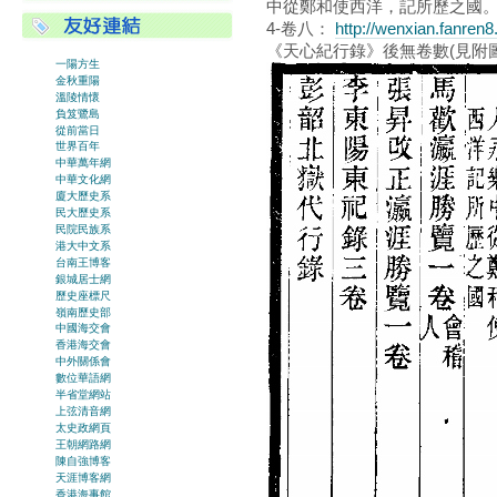
中從鄭和使西洋，記所歷之國。]
4-卷八：
http://wenxian.fanren
《天心紀行錄》後無卷數(見附圖
一陽方生
金秋重陽
溫陵情懷
負笈鷺島
從前當日
世界百年
中華萬年網
中華文化網
廈大歷史系
民大歷史系
民院民族系
港大中文系
台南王博客
銀城居士網
歷史座標尺
嶺南歷史部
中國海交會
香港海交會
中外關係會
數位華語網
半省堂網站
上弦清音網
太史政網頁
王朝網路網
陳自強博客
天涯博客網
香港海事館