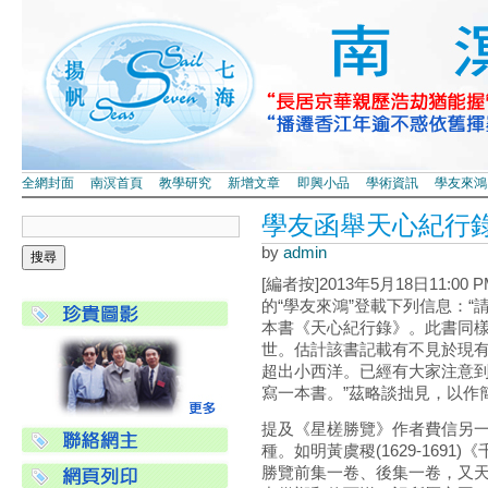
全網封面
南溟首頁
教學研究
新增文章
即興小品
學術資訊
學友來鴻
學友函舉天心紀行
by
admin
[編者按]2013年5月18日11:
的“學友來鴻”登載下列信息：
本書《天心紀行錄》。此書同
世。估計該書記載有不見於現
超出小西洋。已經有大家注意
寫一本書。”茲略談拙見，以作
提及《星槎勝覽》作者費信另
種。如明黃虞稷(1629-1691
勝覽前集一卷、後集一卷，又天