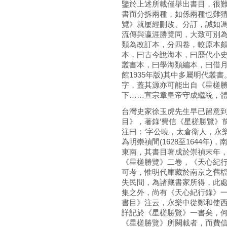
鑒於上述所載僅舉出書目，很
書而分拆兩種，如係兩種也難
覽》就屢經刪改、分訂，誠如馮
流傳與瀛涯勝覽同，大致可別
類為改訂本，分四卷，較原本
本，曰古今說海本，曰歷代小
叢書本，曰學海類編本，曰借月
館1935年版)其中多屬明代叢
字，蓋其源亦可能出自《星槎勝
下……宣宗章皇帝守成繼統，體
台灣史家徐玉虎先生早已留意到
目》，著錄‘費信《星槎勝覽》
注曰：‘字公曉，太倉衛人，永
為明崇禎間(1628至1644年
東南，其書目著成於崇禎末年，
《星槎勝覽》二卷，《天心紀行
可考，惟明代庫藏於南京之舊
失民間，為諸藏書家所得，此
集之外，尚有《天心紀行錄》一
書目》注云，永樂中從鄭和使
詳記於《星槎勝覽》一書矣，何
《星槎勝覽》所闕載者，而費信