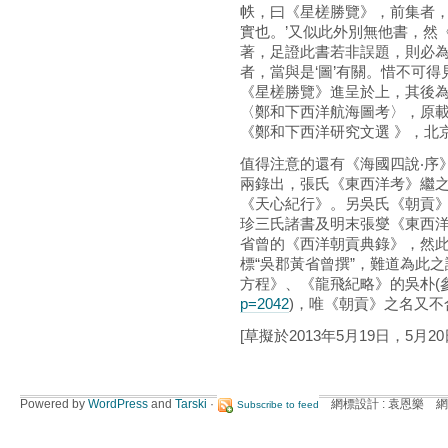
帙，曰《星槎勝覽》，前集者
實也。’又似此外別無他書，然
著，足證此書若非誤題，則必
者，當與是‘圖’有關。惜不可
《星槎勝覽》進呈於上，其後為
〈鄭和下西洋航海圖考〉，原載台
《鄭和下西洋研究文選 》，北京
值得注意的還有《海國四說‧序
兩錄出，張氏《東西洋考》繼之
《天心紀行》。另吳氏《朝貢
珍三氏諸書及明末張燮《東西
省曾的《西洋朝貢典錄》，然此
標“吳郡黃省曾撰”，難道為此
方程》、《龍飛紀略》的吳朴(
p=2042
)，唯《朝貢》之名又不
[草擬於2013年5月19日，5月2
Powered by
WordPress
and
Tarski
·
網標設計 : 袁恩樂 網
Subscribe to feed