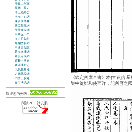
海史工作室
現代中國史
海上絲路舘
南海中心網
陳杏德博客
美亞集團網
天天在線網
中華五千年
文史哲動態
燦爛文明網
中國文化院
香海文社網
圖説近代網
穿梭中國史
香港地方志
現代教育社
古代戰役網
《欽定四庫全書》本作“費信 星
閎博出版社
樂中從鄭和使西洋，記所歷之國。
樂生活誌網
歡迎您的光臨 :
閱讀PDF, 請安裝 :