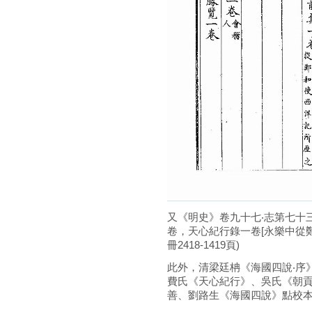
又《明史》卷九十七‧志第七十三
卷，天心紀行錄一卷[永樂中從鄭
冊2418-1419頁)
此外，清梁廷柟《海國四說‧序
費氏《天心紀行》、吳氏《朝貢
善、劉路生《海國四說》點校本，