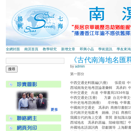
全網封面
南溟首頁
教學研究
新增文章
即興小品
學術資訊
學友來鴻
《古代南海地名匯
by
admin
第一部分
中西交通史料匯編(六冊) 張星烺 中華書
西域南海史地考證論著彙輯 馮承鈞 中
中外交通史 向達 中華書局1934年版
中西交通史(五冊) 方豪 台北中華文
中外史地考證(兩冊) 岑仲勉 中華書局
中國南洋交通史 馮承鈞 商務印書館19
古代南洋史地叢考 姚楠、許鈺 商務印
我國古代的海上交通 章巽 新知識出版
西域地名 馮承鈞原編、陸峻嶺增訂 中
外國地名語源詞典 邵獻圖等 上海辭書