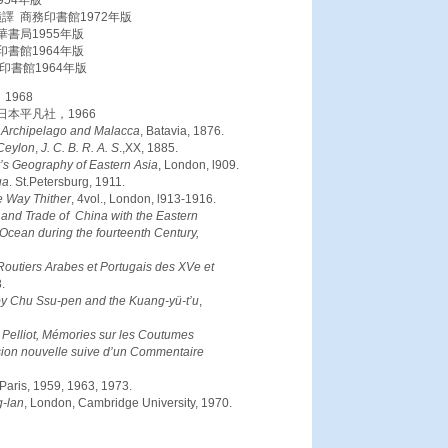
譯 商務印書館1972年版
書局1955年版
書館1964年版
書館1964年版
1968
日本平凡社，1966
 Archipelago and Malacca
, Batavia, 1876.
 Ceylon
,
J. C. B. R. A. S
.,XX, 1885.
s Geography of Eastern Asia
, London, l909.
ua
. St.Petersburg, 1911.
e Way Thither
, 4vol., London, l913-1916.
 and Trade of China with the Eastern
Ocean during the fourteenth Century,
Routiers Arabes et Portugais des XVe et
.
by Chu Ssu-pen and the Kuang-yü-t’u
,
elliot, Mémories sur les Coutumes
sion nouvelle suive d’un Commentaire
, Paris, 1959, 1963, 1973.
g-lan
, London, Cambridge University, 1970.