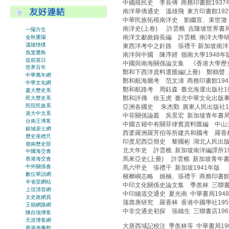
中國殖民史 李長傅 商務印書館1937
南洋華僑通史 溫雄飛 東方印書館192
中華民族拓殖南洋史 劉繼宣、束世澂 
南洋史(上卷) 許雲樵 吉隆坡世界書局
一陽方生
南洋文獻敘錄長編 許雲樵 南洋大學研
金秋重陽
溫陵情懷
東西洋考中之針路 張禮千 新加坡南洋書
負笈鷺島
南洋與中國 陳序經 嶺南大學1948年
從前當日
中國與南海關係論文集 《香港大學歷史學
世界百年
鄭和下西洋資料選匯編(上冊) 鄭鶴聲﹑
中華萬年網
鄭和航海圖考 范文濤 商務印書館194
中華文化網
鄭和航路考 周鈺森 臺北海運出版社19
廈大歷史系
鄭和評傳 徐玉虎 臺北中華文化出版事
民大歷史系
民院民族系
亞洲各國史 朱杰勤 廣東人民出版社1
港大中文系
中菲關係論叢 吳景宏 新加坡青年書局1
台南王博客
中國古籍中有關菲律賓資料匯編 中山大
銀城居士網
西婆羅洲羅芳伯等所建共和國考 羅香林
歷史座標尺
印度尼西亞簡史 黎國彬 湖北人民出版
嶺南歷史部
北大年史 許雲樵 新加坡南洋編譯所19
中國海交會
馬來亞史(上冊) 許雲樵 新加坡青年書
香港海交會
中外關係會
馬六甲史 張禮千 新加坡1941年版
數位華語網
檳榔嶼志略 姚楠、張禮千 商務印書館1
半省堂網站
中印文化關係史論文集 季羨林 三聯書
上弦清音網
中印緬道交通史 夏光南 中華書局194
太史政網頁
蒲壽庚研究 羅香林 香港中國學社195
王朝網路網
中非交通史初探 張鐵生 三聯書店196
陳自強博客
天涯博客網
大唐西域記校注 季羨林等 中華書局19
香港海事館