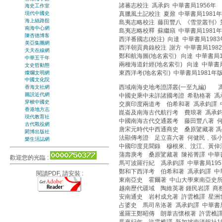
諸蕃志校注 馮承鈞 中華書局1956年
海史工作室
真臘風土記校注 夏鼐 中華書局1981
現代中國史
海上絲路舘
島夷志略校注 藤田豐八 《雪堂叢刊》
南海中心網
島夷志略校釋 蘇繼廎 中華書局1981
陳杏德博客
西洋番國志(校注) 向達 中華書局198
美亞集團網
西洋朝貢典錄校注 謝方 中華書局198
天天在線網
鄭和航海圖(地名索引) 向達 中華書局1
中華五千年
兩種海道針經(地名索引) 向達 中華書局
文史哲動態
東西洋考(地名索引) 中華書局1981年
燦爛文明網
中國文化院
西域南海史地考證譯叢(一至九編) 馮承
香海文社網
圖説近代網
中國史乘中未詳諸國考證 希勒格著 馮承
穿梭中國史
交廣印度兩道考 伯希和著 馮承鈞譯 中
香港地方志
崑崙及南海古代航行考 費琅著 馮承鈞譯
現代教育社
中國南海古代交通叢考 藤田豐八著 何
古代戰役網
唐宋元時代中西通商史 桑原騭藏著 馮攸
閎博出版社
法顯傳考證 足立喜六著 何健民﹑張小
樂生活誌網
中國印度見聞錄 穆根來、汶江、黃倬漢
蒲壽庚考 桑原騭藏著 陳裕菁譯 中華書
歡迎您的光臨 :
馬可波羅行紀 馮承鈞譯 中華書局195
鄭和下西洋考 伯希和著 馮承鈞譯 中華
閱讀PDF, 請安裝 :
東南亞史 霍爾著 中山大學東南亞史所
越南歷代疆域 陶維英著 鍾民岩譯 商務
安南通史 岩村成允著 許雲樵譯 星洲世
占婆史 馬司帛洛著 馮承鈞譯 中華書局
暹羅王鄭昭傳 朗葦吉懷根著 許雲樵譯 
馬來紀年 許雲樵譯 新加坡南洋報社19