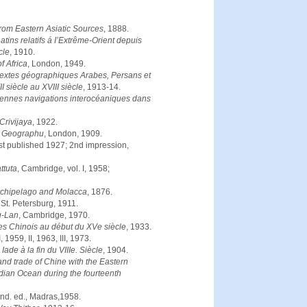
om Eastern Asiatic Sources
, 1888.
atins relatifs á I’Extrême-Orient depuis
cle
, 1910.
f Africa
, London, 1949.
textes géographiques Arabes, Persans et
II siècle au XVIII siècle
, 1913-14.
iennes navigations interocéaniques dans
Crivijaya
, 1922.
s Geographu
, London, 1909.
irst published 1927; 2nd impression,
ttuta
, Cambridge, vol. I, 1958;
rchipelago and Molacca
, 1876.
, St. Petersburg, 1911.
g-Lan
, Cambridge, 1970.
s Chinois au début du XVe siècle
, 1933.
I, 1959, II, 1963, III, 1973.
ade à la fin du VIIIe. Siècle
, 1904.
and trade of Chine with the Eastern
dian Ocean during the fourteenth
2nd. ed., Madras,1958.