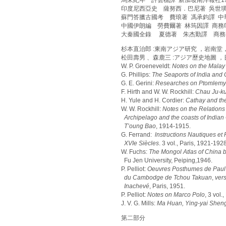
印度尼西亞史 薩努西．巴尼著 吳世璜
蘇門答臘古國考 費琅著 馮承鈞譯 中華
中國伊朗編 勞費爾著 林筠因譯 商務印
大秦國全錄 夏德著 朱杰勤譯 商務印
杉本直治郎 :東南アジア研究 ，岩南堂，
松田壽男 、森鹿三 :アジア歷史地圖 ，
W. P. Groeneveldt:
Notes on the Malay
G. Phillips:
The Seaports of lndia and
G. E. Gerini:
Researches on Ptomlemy’
F. Hirth and W. W. Rockhill:
Chau Ju-k
H. Yule and H. Cordier:
Cathay and th
W. W. Rockhill:
Notes on the Relations
Archipelago and the coasts of Indian 
T’oung Bao
, 1914-1915.
G. Ferrand:
lnstructions Nautiques et 
XVIe Siècles
. 3 vol., Paris, 1921-1928
W. Fuchs:
The Mongol Atlas of China 
Fu Jen University, Peiping,1946.
P. Pelliot:
Oeuvres Posthumes de Paul P
du Cambodge de Tchou Takuan
,
ver
Inachevé
, Paris, 1951.
P. Pelliot:
Notes on Marco Polo
, 3 vol.
J. V. G. Mills:
Ma Huan, Ying-yai Shen
第二部分