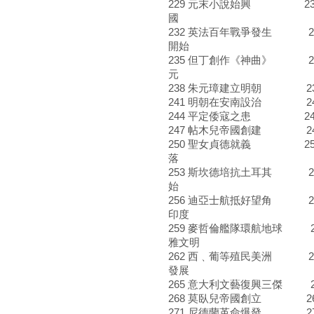
229 元末小說始興 230
國
232 英法百年戰爭發生 23
開始
235 但丁創作《神曲》 23
元
238 朱元璋建立明朝 23
241 明朝在安南設治 2
244 平定倭寇之患 24
247 帖木兒帝國創建 24
250 聖女貞德就義 251
落
253 斯坎德培抗土耳其 2
始
256 迪亞士航抵好望角 25
印度
259 麥哲倫艦隊環航地球 2
雅文明
262 西﹑葡等殖民美洲 2
發展
265 意大利文藝復興三傑 
268 莫臥兒帝國創立 26
271 尼德蘭革命爆發 27