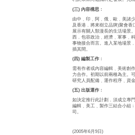
(三) 內容構思﹕
由中﹑印﹑阿﹑俄﹑歐﹑美諸少
及香港﹐將來樹立品牌)聚會香
展示有關人類漫長的生活場景
西﹐包容政治﹑經濟﹑軍事﹑
事物接合而言。進入某地場景
插其間。
(四) 編製工作﹕
需有作者或內容編輯﹑美術創
力合作。初期以前兩種為主。
研究人員配備﹑運作程序﹑資
(五) 出版運作﹕
如決定推行此計劃﹐須成立專
編輯﹑美工﹑製作三結合小組
司。
(2005年6月9日)