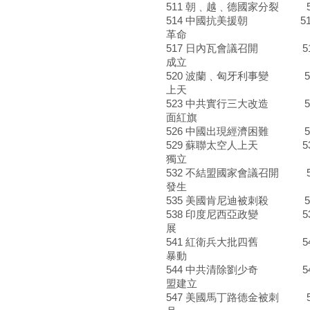
511 朝﹑越﹑德國家分裂 5
514 中國抗美援朝 515
革命
517 日內瓦會議召開 51
成立
520 波蘭﹑匈牙利事變 52
上天
523 中共實行三大改造 52
面紅旗
526 中國出現經濟困難 5
529 蘇聯太空人上天 53
獨立
532 不結盟國家會議召開 
發生
535 美國肯尼迪被刺殺 53
538 印度尼西亞政變 539
展
541 紅衛兵大批四舊 54
暴動
544 中共清除劉少奇 54
盟建立
547 美國馬丁路德金被刺 