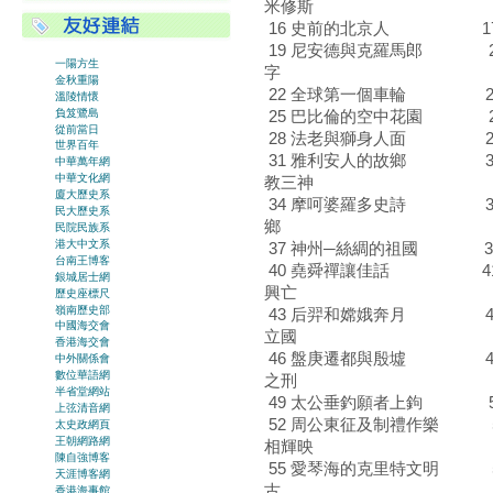
米修斯
16 史前的北京人 17
19 尼安德與克羅馬郎 20
一陽方生
字
金秋重陽
22 全球第一個車輪 23
溫陵情懷
25 巴比倫的空中花園 2
負笈鷺島
從前當日
28 法老與獅身人面 29
世界百年
31 雅利安人的故鄉 32
中華萬年網
中華文化網
教三神
廈大歷史系
34 摩呵婆羅多史詩 35 
民大歷史系
鄉
民院民族系
港大中文系
37 神州─絲綢的祖國 3
台南王博客
40 堯舜禪讓佳話 41
銀城居士網
興亡
歷史座標尺
嶺南歷史部
43 后羿和嫦娥奔月 4
中國海交會
立國
香港海交會
46 盤庚遷都與殷墟 47
中外關係會
數位華語網
之刑
半省堂網站
49 太公垂釣願者上鉤 5
上弦清音網
52 周公東征及制禮作樂 5
太史政網頁
王朝網路網
相輝映
陳自強博客
55 愛琴海的克里特文明 5
天涯博客網
古
香港海事館