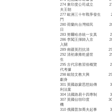
274 東印度公司成立 27
夫王朝
277 歐洲三十年戰爭發生 
門
280 荷蘭向台灣殖民 28
日
283 努爾哈赤統一女真 28
286 李闖王揮師入京 28
入關
289 南疆英烈抗清 290
292 清初康雍乾盛世 2
生
295 古代宗教習俗概覽 29
代考據
298 歐陸文教大興 29
獻身
301 英國啟蒙思想始傳 3
利法案
304 法國路易十四專制 30
307 英國佔領印度 308
機
310 俄國普加喬夫起事 3