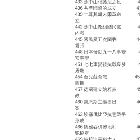
433 孫中山倡護法之役 43
436 共產國際的成立 4
439 土耳其凱末爾革命 44
立
442 孫中山改組國民黨 4
內戰
445 國民黨五次圍剿 446
囂張
448 日本發動九一八事變 4
安事變
451 七七事變後抗戰爆發 4
屠殺
454 台兒莊會戰 455 
西斯
457 德國建立納粹黨 45
政
460 凱恩斯主義提出 46
案
463 埃塞俄比亞抗意戰爭 4
形成
466 德國吞併奧地利 467
犯協定
469 納粹迫害猶太人 470