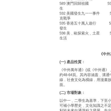
589 澳門回歸祖國 590
生
592 美國發生九一一事件 5
克戰爭
595 香港五十萬人遊行 5
發生
598 美﹑歐探索火﹑土星 5
生活
《中外萬年通》
(一) 產品性質﹕
《中外萬年通》(或《中外通》
約48-64頁。其內容涵蓋﹑
線﹐社會文化為橫線﹐用漫畫
面。
(二) 市場對象﹕
以中一﹑二學生為基準﹐下至
可補小學歷史﹑文化知識之不
利於未來向通識科之發展。先