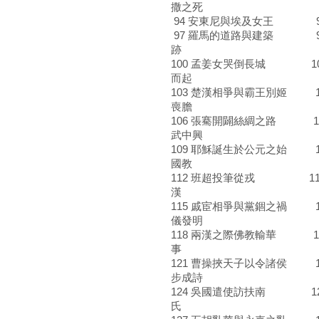
撒之死
94 安東尼與埃及女王 9
97 羅馬的道路與建築 9
跡
100 孟姜女哭倒長城 10
而起
103 楚漢相爭與霸王別姬 
喪膽
106 張騫開闢絲綢之路 10
武中興
109 耶穌誕生於公元之始 1
國教
112 班超投筆從戎 11
漢
115 戚宦相爭與黨錮之禍 1
儀發明
118 兩漢之際佛教輸華 1
事
121 曹操挾天子以令諸侯 1
步成詩
124 吳國遣使訪扶南 12
氏