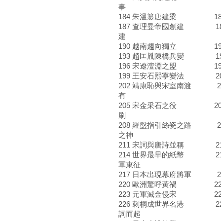
事
184 朱溫篡唐建梁 18
187 查理曼帝國創建 18
建
190 越南趨向獨立 19
193 趙匡胤陳橋兵變 19
196 宋遼澶淵之盟 197
199 王安石熙寧變法 20
202 靖康恥與宋室南渡 20
有
205 宋金采石之役 20
刷
208 羅盤指引絲瓷之路 2
之神
211 宋詞與唐詩並稱 21
214 世界最早的紙幣 21
軍東征
217 日本出現幕府將軍 21
220 歐洲驚呼黃禍 221
223 元軍滅金侵宋 22
226 刺桐成世界名港 22
詞而起