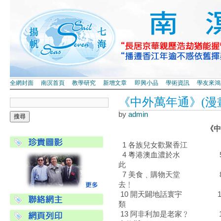
全網封面
南溟首頁
教學研究
新增文章
即興小品
學術資訊
學友來鴻
《中外萬年通》(漫
by
admin
《中外
1 各族兒女歡聚香江 
4 粵港澳血濃於水 5 
此
7 美食﹑購物天堂 8 
去﹗
10 開天闢地話寰宇 11
類
13 阿非利加是老家﹖ 1