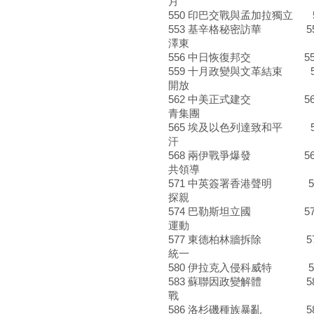
月
550 印巴交戰與孟加拉獨立 
553 基辛格秘密訪華 55
澤東
556 中日恢復邦交 55
559 十月政變與文革結束 5
開放
562 中美正式建交 563
青集團
565 埃及以色列達致和平 
汗
568 兩伊戰爭爆發 569
共領導
571 中英簽署香港聲明 57
探親
574 巴勒斯坦立國 575
運動
577 東德柏林牆拆除 57
統一
580 伊拉克入侵科威特 5
583 蘇聯因政變解體 58
戰
586 洛杉磯種族暴亂 58