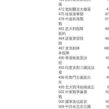
落
472 敦刻爾克大撤退 47
475 珍珠港事變 476
478 中途島海戰 479
戰
481 意大利投降 482 
新約
484 諾曼第登陸 485 
師
487 攻克柏林 488 
本投降
490 香港恢復英治 49
犯
493 印度支那三國抗法 49
發
496 杜魯門主義提出 49
生
499 北大西洋組織成立 50
502 中東戰爭爆發 503
戰
505 國軍攻佔延安 50
508 中共在北京立國 50