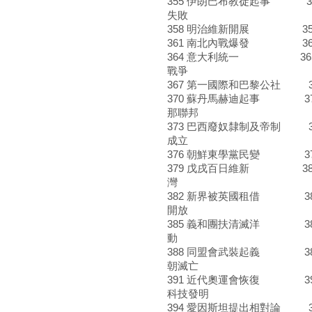
355 伊朗巴布教徒起事 3
失敗
358 明治維新開展 359
361 南北內戰爆發 362
364 意大利統一 365
戰爭
367 第一國際和巴黎公社 3
370 蘇丹馬赫迪起事 37
那聯邦
373 巴西廢奴隸制及帝制 
成立
376 朝鮮東學黨民變 37
379 戊戌百日維新 380
灣
382 新界被英國租借 38
開放
385 義和團扶清滅洋 38
動
388 同盟會武裝起義 38
朝滅亡
391 近代奧運會恢復 39
科技發明
394 愛因斯坦提出相對論 3