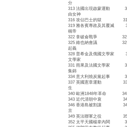
分
313 法國出現啟蒙運動 3
由女神
316 攻佔巴士的獄 317
319 雅各賓專政及其覆滅 3
稱帝
322 拿破侖戰爭 323
325 維也納會議 326 
起義
328 普希金及俄國文學家 3
文學家
331 雨果及法國文學家 33
集錦
334 意大利燒炭黨起事 3
337 英國憲章運動 338
生
340 歐洲1848年革命 3
343 近代清朝中衰 344
346 香港島被割讓 347
京
349 英法聯軍之役 35
352 太平天國楊韋內鬨 3