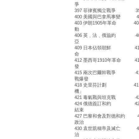
爭
397 菲律賓獨立戰爭 3
400 美國與巴拿馬事變 4
403 伊朗1905年革命 4
動
406 英﹑法﹑俄協約 407
亞
409 日本佔領朝鮮 410
命
412 墨西哥1910年革命 4
發
415 兩次巴爾幹戰爭 41
戰爆發
418 史里芬計劃 419
機」
421 毒氣戰與坦克戰 42
424 俄德簽訂和約 425
結束
427 巴黎和會及對德和約 4
政治
430 袁世凱稱帝及滅亡 4
治