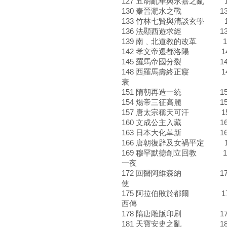
127 五胡亂華與永嘉之亂 
130 秦晉淝水之戰 13
133 竹林七賢與清談玄學 
136 法顯西遊求經 13
139 南﹑北道教的改革 14
142 孝文帝遷都洛陽 14
145 羅馬帝國分裂 14
148 西羅馬壽終正寢 14
衰
151 隋朝再造一統 15
154 煬帝三征高麗 15
157 唐太宗稱天可汗 15
160 文成公主入藏 161
163 日本大化革新 16
166 唐朝復辟及女禍平定 1
169 穆罕默德創立回教 1
一夜
172 回醫阿維森納 173
使
175 阿拉伯敗於都爾 176
西傳
178 隋唐雕版印刷 179
181 天寶安史之亂 18