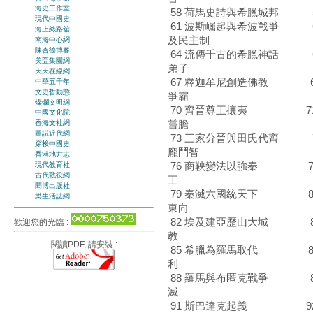
海史工作室
58 荷馬史詩與希臘城邦 5
現代中國史
61 波斯崛起與希波戰爭 
海上絲路舘
及民主制
南海中心網
陳杏德博客
64 流傳千古的希臘神話 
美亞集團網
弟子
天天在線網
67 釋迦牟尼創造佛教 68
中華五千年
文史哲動態
爭霸
燦爛文明網
70 齊晉尊王攘夷 71
中國文化院
嘗膽
香海文社網
圖説近代網
73 三家分晉與田氏代齊 
穿梭中國史
龐鬥智
香港地方志
76 商鞅變法以強秦 77 
現代教育社
古代戰役網
王
閎博出版社
79 秦滅六國統天下 80 
樂生活誌網
東向
82 埃及建亞歷山大城 83
歡迎您的光臨 :
教
閱讀PDF, 請安裝 :
85 希臘為羅馬取代 86
利
88 羅馬與布匿克戰爭 8
滅
91 斯巴達克起義 92