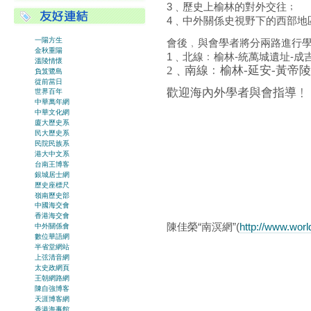
3﹑歷史上榆林的對外交往﹔
4﹑中外關係史視野下的西部地
一陽方生
會後﹐與會學者將分兩路進行
金秋重陽
1﹑北線﹕榆林-統萬城遺址-成
溫陵情懷
2﹑南線﹕榆林-延安-黃帝陵
負笈鷺島
從前當日
歡迎海內外學者與會指導﹗
世界百年
中華萬年網
中華文化網
廈大歷史系
民大歷史系
民院民族系
港大中文系
台南王博客
銀城居士網
歷史座標尺
嶺南歷史部
中國海交會
香港海交會
陳佳榮“南溟網”(
http://www.wor
中外關係會
數位華語網
半省堂網站
上弦清音網
太史政網頁
王朝網路網
陳自強博客
天涯博客網
香港海事館