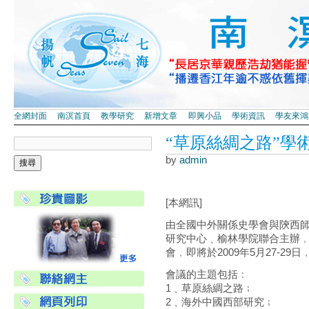
全網封面
南溟首頁
教學研究
新增文章
即興小品
學術資訊
學友來鴻
“草原絲綢之路”學
by
admin
[本網訊]
由全國中外關係史學會與陝西
研究中心﹑榆林學院聯合主辦﹐
會﹐即將於2009年5月27-2
會議的主題包括﹕
1﹑草原絲綢之路﹔
2﹑海外中國西部研究﹔