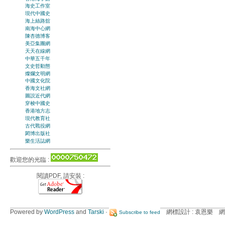
海史工作室
現代中國史
海上絲路舘
南海中心網
陳杏德博客
美亞集團網
天天在線網
中華五千年
文史哲動態
燦爛文明網
中國文化院
香海文社網
圖説近代網
穿梭中國史
香港地方志
現代教育社
古代戰役網
閎博出版社
樂生活誌網
歡迎您的光臨 :
閱讀PDF, 請安裝 :
Powered by
WordPress
and
Tarski
·
網標設計 : 袁恩樂 網
Subscribe to feed