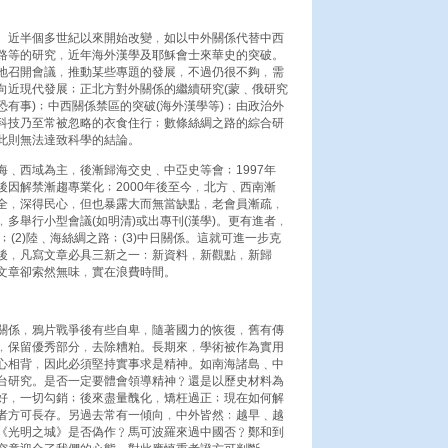
。近半個多世紀以來開始改變﹐如以中外關係代替中西
路等的研究﹐近年海外漢學及耶穌會士來華史的突破。
地召開會議﹐推動某些專題的發展﹐不過仍很不夠﹐需
向近現代發展﹔正北方對外關係的繼續研究(蒙﹑俄研究
有事)﹔中西關係禁區的突破(海外漢學等)﹔由政治外
科技乃至常被忽略的衣食住行﹔數條絲綢之路的綜合研
此則無法達致科學的結論。
﹑西域為主﹐後漸歸海交史﹑中亞史等會﹔1997年
因解禁漸趨專業化﹔2000年後至今﹐北方﹑西南漸
全﹐深得民心﹐但也暴露大而無當缺點﹐老會員漸疏﹐
多舉行小型會議(如明清)或出專刊(漢學)。更有進者﹐
﹔(2)陸﹑海絲綢之路﹔(3)中日關係。這就可進一步克
後﹐凡寫文章必具三新之一﹕新資料﹐新觀點﹐新歸
文章卻索然無味﹐實在浪費時間。
關係﹐鴉片戰爭後有些自卑﹐隨著國力的恢復﹐舊有傳
﹐保留優秀部分﹐去除糟粕。長期來﹐學術被作為實用
心相背﹐因此必須堅持實事求是精神。如南海諸島﹑中
台研究。是否一定要體會領導精神﹖還是以歷史材料為
好﹐一切勾銷﹔後來盡量醜化﹐矯枉過正﹔現在如何解
者方可長存。另過去常有一傾向﹐中外皆然﹕越早﹑越
《光明之城》是否偽作﹖馬可波羅來過中國否﹖鄭和到