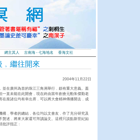
網主其人
古南海 - 七海地名
香海文社
後﹐繼往開來
2004年11月22日
﹐並在廣州為首的珠江三角洲舉行﹐頗有重大意義。蓋
但一直未能在此開會﹐現在終由當年創會元勳朱傑勤老
而在座諸位均有幸出席﹐可以將大會精神傳播開去﹐成
機構﹑學者的總結﹐各位均以文會友﹐作了充分研究及
不贅述﹐將來大家還可拜讀論文。這裡只談點新世紀如
請批評指正﹕