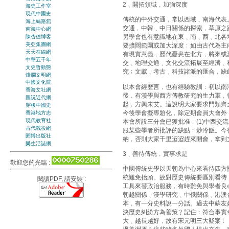
2﹑開拓領域﹐加強深度
海史工作室
現代中國史
傳統的中外交通﹐常以西域﹑南海代表
海上絲路舘
交通﹐中韓﹑中日關係的探索﹐草原之
南海中心網
另學會也有意識地在東﹑南﹑西﹑北各
陳杏德博客
美亞集團網
要擴闊範圍或加大深度﹕如由古代為主
天天在線網
有現實意義﹐歷代憂患在北方﹐將來或恐
中華五千年
交﹑地理交通﹑文化交流拓展至經濟﹑
文史哲動態
究﹔文獻﹑考古﹑科技諸派的匯合﹐缺
燦爛文明網
中國文化院
以本會經歷言﹐也有經驗教訓﹕初以南海
香海文社網
後﹐有漢學與西方傳教研究的生力軍﹐後
圖説近代網
起﹐方興未艾。這說明大家要求門類齊
穿梭中國史
今後學會擬專題化﹐除定期會員大會外﹐
香港地方志
現代教育社
本會所設三分會已獲批准﹕(1)中西交流
古代戰役網
服某些學者所批評的缺點﹕炒冷飯。今
閎博出版社
納﹐否則大家千里迢迢趕來開會﹐拿到
樂生活誌網
3﹑善待傳統﹐實事求是
歡迎您的光臨 :
中國傳統史學以天朝為中心來看待四方
統難免抬頭。故對歷史傳統要區別看待
閱讀PDF, 請安裝 :
工具來替政治服務﹐有時難免與學者良
朝越關係﹑漢學研究﹑中俄關係﹑港澳
本﹐有一分史料說一分話。過去中蘇友
決歷史糾紛方為善策﹖記住﹕符合事實
大﹑越長越好﹐故有宋元明三大疑案﹕