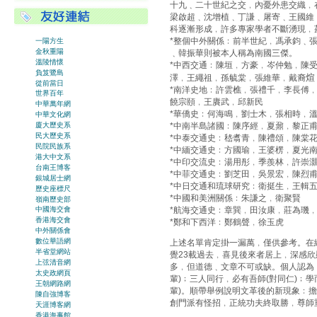
十九﹑二十世紀之交﹐內憂外患交織﹐
梁啟超﹑沈增植﹑丁謙﹑屠寄﹑王國維
科逐漸形成﹐許多專家學者不斷湧現﹐
*整個中外關係﹕前半世紀﹐馮承鈞﹑
一陽方生
金秋重陽
﹑韓振華則被本人稱為南國三傑。
溫陵情懷
*中西交通﹕陳垣﹐方豪﹐岑仲勉﹐陳
負笈鷺島
煊
澤﹐王繩祖﹐孫毓棠﹐張維華﹐戴裔
從前當日
*南洋史地﹕許雲樵﹐張禮千﹐李長傅
世界百年
饒宗頤﹐王賡武﹐邱新民
中華萬年網
*華僑史﹕何海鳴﹐劉士木﹐張相時﹐
中華文化網
*中南半島諸國﹕陳序經﹐夏鼐﹐黎正
廈大歷史系
民大歷史系
*中泰交通史﹕嵇翥青﹐陳禮頌﹐陳棠
民院民族系
*中緬交通史﹕方國瑜﹐王婆楞﹐夏光
港大中文系
*中印交流史﹕湯用彤﹐季羨林﹐許崇
台南王博客
*中菲交通史﹕劉芝田﹐吳景宏﹐陳烈
銀城居士網
*中日交通和琉球研究﹕衛挺生﹐王輯
歷史座標尺
*中國和美洲關係﹕朱謙之﹐衛聚賢
嶺南歷史部
*航海交通史﹕章巽﹐田汝康﹐莊為璣﹐
中國海交會
香港海交會
*鄭和下西洋﹕鄭鶴聲﹐徐玉虎
中外關係會
數位華語網
上述名單肯定掛一漏萬﹐僅供參考。在緬
半省堂網站
覺23載過去﹐喜見後來者居上﹐深感
上弦清音網
多﹐但道德﹑文章不可或缺。個人認為
太史政網頁
輩)﹔三人同行﹐必有吾師(對同仁)﹔學
王朝網路網
輩)。順帶舉例說明文革後的新現象﹕
陳自強博客
創門派有怪招﹐正統功夫終取勝﹐尊師
天涯博客網
香港海事館