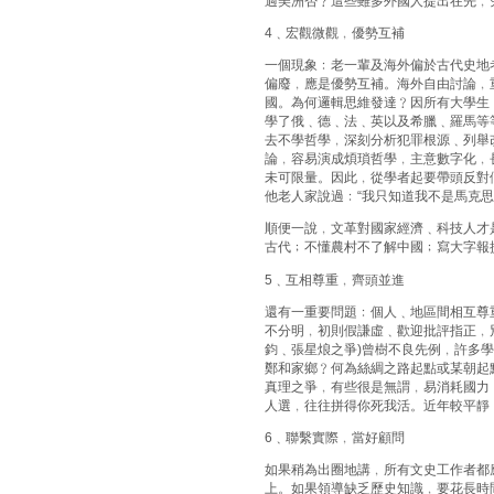
過美洲否﹖這些雖多外國人提出在先﹐
4﹑宏觀微觀﹐優勢互補
一個現象﹕老一輩及海外偏於古代史地
偏廢﹐應是優勢互補。海外自由討論﹐
國。為何邏輯思維發達﹖因所有大學生
學了俄﹑德﹑法﹑英以及希臘﹑羅馬等
去不學哲學﹐深刻分析犯罪根源﹑列舉
論﹐容易演成煩瑣哲學﹐主意數字化﹐
未可限量。因此﹐從學者起要帶頭反對
他老人家說過﹕“我只知道我不是馬克思
順便一說﹐文革對國家經濟﹑科技人才
古代﹔不懂農村不了解中國﹔寫大字報
5﹑互相尊重﹐齊頭並進
還有一重要問題﹕個人﹑地區間相互尊
不分明﹐初則假謙虛﹑歡迎批評指正﹐
鈞﹑張星烺之爭)曾樹不良先例﹐許多
鄭和家鄉﹖何為絲綢之路起點或某朝起
真理之爭﹐有些很是無謂﹐易消耗國力
人選﹐往往拼得你死我活。近年較平靜
6﹑聯繫實際﹐當好顧問
如果稍為出圈地講﹐所有文史工作者都
上。如果領導缺乏歷史知識﹐要花長時