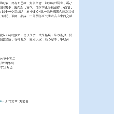
謀劃策。應有新思維﹐如須留意﹕加強農村調查﹐看小
城鄉出事﹔縱向對比古代﹐如何防止藩鎮割據﹔橫向比
以中外交流經驗﹐看NATION此一民族國家含義及其規
好顧問﹑軍師﹑參謀。中外關係研究學者具有中西交融
增多﹔範疇擴大﹔會次加密﹔成果拓展﹔爭吵漸少。關
謙虛謹慎﹐善待會眾﹐團結大家﹐熱心辦事﹐爭取外
辦的第十五屆
展望”國際研
年12月全
om
)_新增文章_海交卷