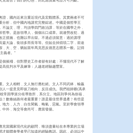
究竟迎合了我們的心態﹐對此應慎重考證方可判斷。
考證﹐國內近來注重近現代及宏觀體系。其實兩者不可
重分析﹐但中國內地講究完整綜述。中國是個哲學王
﹐不論文﹑理﹐均須學四門政治課﹐等於在國學之外﹐
等哲學。是故領導人﹐個個出口成章。就連勞改犯﹐過
改正措施﹐也難以早出獄。不過必須留意﹕過於講理
長篇大論﹐銜頭多而長等等。但如去掉煩瑣二字﹐前途
假﹑大﹑空﹐猶如當年馬克思反德意志體系一般。記得
主義者。”
是個摧殘﹐但對歷史工作者卻有好處﹕不懂現代不了解
提高批判水平及練筆﹔人越老經驗越豐富。
重。文人相輕﹑文人無行應杜絕。文人不同武林﹐輸贏
別人一提意見即拔刀相向﹑反目成仇。我們祖師爺(馮承
學校常因學派分歧導致所﹑系分立。地區則爭何為徐福﹑
點﹖數條絲路何者最重要﹖誰是最佳世界遺產﹖有些是
﹑地力﹑人力﹐白生閑氣﹑晦氣﹑惡氣。至於學會領導
﹐中外﹑海交等會尚可﹐應當發揚。
應充當國家現代化的顧問﹐唯須盡量站在本專業的立場
間才能體會學者早已知道的經驗教訓。因此﹐必須以中