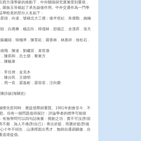
在西方漢學家的推動下﹐中外關係研究逐漸受到重視﹐
﹑羅振玉等都起了承先啟後作用。中外交通作為一門學
茲舉較老的部分人名如下﹕
張星烺﹑向達﹐號稱北大三傑﹔後半世紀﹐朱傑勤﹑姚楠
受頤﹐白壽彝﹐楊志玖﹐韓儒林﹐邵循正﹐全漢昇﹐張天
﹐蘇繼廎﹐韓槐準﹐陳育崧﹐羅香林﹐林惠祥﹐徐松石﹐
溫雄飛﹐陳達﹐劉繼宣﹐束世澂
甫﹐陳荊和﹐呂士朋﹐黎東方
花﹐陳毓泰
南
灝﹐常任俠﹐金克木
甫﹐陳台民﹐王德明
五﹐周一良﹐梁嘉彬﹐梁容若﹐汪向榮
陳詩啟(海關史)
懷先哲同時﹐應提倡尊師重賢。1981年創會至今﹐不
欣慰。但有一個問題值得探討﹕評論學者的標準可能很
﹕有無學問可以四句話衡量﹕開創之功﹐實不可沒(對前
而不厭﹐誨人不倦(對自己)﹔青出於藍﹐而勝於藍(對後
擔心十年不招生﹐山溝裡面出秀才﹐無師自通易驕傲﹐自
重道堪提倡。