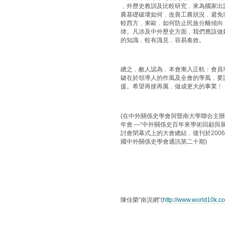
﹑外歷史教訓及比較研究﹐來為國家出
農基礎破壞如何﹐改善工農狀況﹐避免
較西方﹑東歐﹐如何防止民族分離傾向﹔
律。凡涉及中外歷史方面﹐我們應該做
的知識﹐較有識見﹐容易奏效。
總之﹐敝人認為﹐本會漸入正軌﹕會員
鍵在於領導人的作風及全會的學風﹐要
援。希望再接再厲﹐做成更大的事業﹗
(在中外關係史學會與暨南大學聯合主
年會 —“中外關係史百年來學術回顧與
討會閉幕式上的大會總結﹐後刊於2006
國中外關係史學會通訊第二十期)
陳佳榮“南溟網”(
http://www.world10k.c