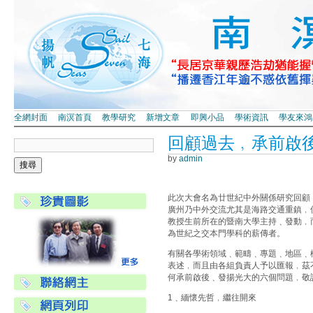
全網封面
南溟首頁
教學研究
新增文章
即興小品
學術資訊
學友來鴻
回顧過去﹐承前啟
by
admin
此次大會名為廿世紀中外關係研究回顧
廣州乃中外交流尤其是海路交通重鎮﹐
教授生前所在的暨南大學主持﹑發動﹐
為世紀之交本門學科的薪傳者。
有關各學術領域﹑範疇﹑專題﹑地區﹑
表述﹐而且由各組負責人予以匯報﹐茲
何承前啟後﹑發揚光大的六個問題﹐敬
1﹑緬懷先哲﹐繼往開來