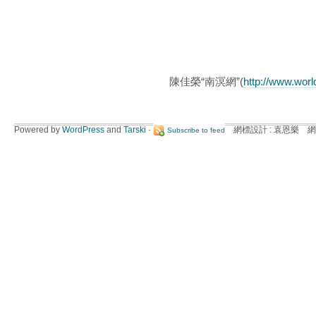
陳佳榮“南溟網”(
http://www.wor
Powered by
WordPress
and
Tarski
·
網標設計 : 袁恩樂 網
Subscribe to feed