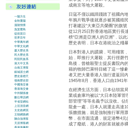
成南京等地大屠殺。
日寇不僅以鐵蹄踐踏了祖國內地﹐
一陽方生
年鴉片戰爭後就逐步被英國殖
金秋重陽
打著建設“大東亞共榮圈”的旗號
溫陵情懷
負笈鷺島
從12月25日對香港地區實行
從前當日
榜“亞洲是亞洲人的亞洲”﹐以
世界百年
歷史表明﹐日本在港統治之殘
中華萬年網
中華文化網
廈大歷史系
日本對港人的蹂躪﹐可用殘害
民大歷史系
始﹐即推行大屠殺﹐其行徑磬竹難
民院民族系
島後﹐曾槍殺聖士提反書院內的
港大中文系
台南王博客
籍的牧師巴萊特目睹了這一慘
銀城居士網
者又把大量香港人強行遣返回
歷史座標尺
1945年8月﹐香港人口由1941
嶺南歷史部
中國海交會
在經濟生活方面﹐日本佔領當
香港海交會
中外關係會
業或倉庫均被以“大日本陸軍管理
數位華語網
部管理”等等名義予以沒收。佔
半省堂網站
上弦清音網
龍倉一處﹐日本人就運走高達1
太史政網頁
張膽措施﹐就是強制推行軍用
王朝網路網
幣﹐在市面流通﹐規定港幣4元(
陳自強博客
天涯博客網
成了廢紙﹐港人的財富就被赤
香港海事館