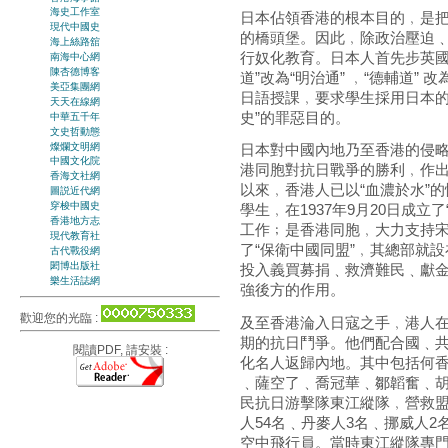
海史工作室
日本佔領香港的根本目的﹐是
現代中國史
的橋頭堡。因此﹐除政治壓迫
海上絲路舘
行奴化教育。日本人首先步英國
南海中心網
陳杏德博客
道”改為“明治通” ﹐“德輔道”
美亞集團網
日語授課﹐要求學生採用日本的
天天在線網
史”的罪惡目的。
中華五千年
文史哲動態
燦爛文明網
日本對中國內地乃至香港的侵
中國文化院
港同胞對抗日戰爭的勝利﹐作出
香海文社網
以來﹐香港人已以“血濃於水”
圖説近代網
穿梭中國史
學生﹐在1937年9月20日成
香港地方志
工作﹔是香港同胞﹐大力支持宋慶
現代教育社
了“保衛中國同盟”﹐其總部就
古代戰役網
閎博出版社
投入義買募捐﹑救濟難民﹑獻
樂生活誌網
強後方的作用。
歡迎您的光臨 :
及至香港淪入日寇之手﹐港人
期的抗日鬥爭。他們配合國﹑
閱讀PDF, 請安裝 :
化名人返歸內地。其中包括何
﹑薩空了﹑喬冠華﹑鄒韜奮﹑
民抗日游擊隊東江縱隊﹐營救盟
人54名﹑丹麥人3名﹑挪威人2
空中飛行員。當時東江縱隊專