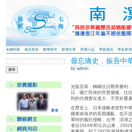
全網封面
南溟首頁
教學研究
新增文章
即興小品
學術資訊
學友來鴻
毋忘痛史﹐振吾中
by
admin
光陰荏苒﹐轉瞬抗日戰爭勝利
日﹐國亡民殃的苦楚傷慨﹐往
利的代價實在過大﹐不啻於覆
在歷史上﹐日本侵略者曾對中
國東南海岸的長期擾亂﹐也不說189
軍時的瘋狂侵略﹐台灣﹑澎湖
者自1914年即出兵山東﹐19
東事變﹐到了1937年更發動