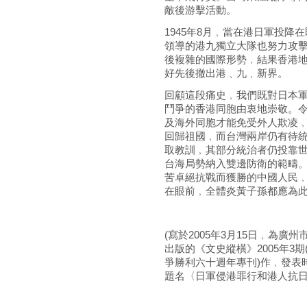
敵後游擊活動。
1945年8月﹐當在港日軍投
領導的港九獨立大隊也努力攻
後複雜的國際形勢﹐結果香港
好先後撤出港﹑九﹑新界。
回顧這段痛史﹐我們既對日本
鬥爭的香港同胞由衷地崇敬。
及海外同胞才能免受外人欺凌
回歸祖國﹐而台灣兩岸仍有待
取教訓﹐其部分統治者仍投靠
台海局勢納入雙邊防衛的範疇
苦卓絕抗戰而獲勝的中國人民
在眼前﹐全體炎黃子孫都應為
(寫於2005年3月15日﹐為廣
出版的《文史縱橫》2005年3期
爭勝利六十週年專刊)作﹐發表
題名〈日軍侵港罪行和港人抗日