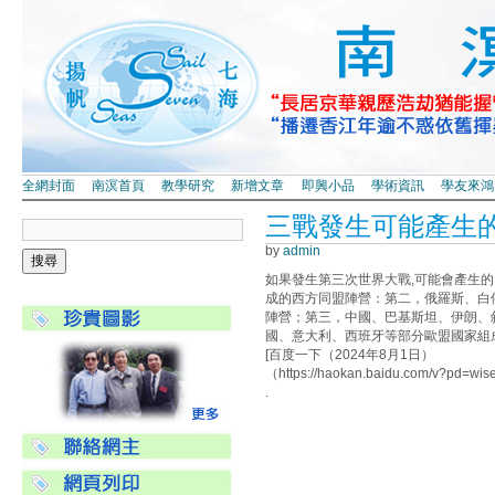
全網封面
南溟首頁
教學研究
新增文章
即興小品
學術資訊
學友來鴻
三戰發生可能產生
by
admin
如果發生第三次世界大戰,可能會產生
成的西方同盟陣營：第二，俄羅斯、白
陣營；第三，中國、巴基斯坦、伊朗、
國、意大利、西班牙等部分歐盟國家組
[百度一下（2024年8月1日）
（https://haokan.baidu.com/v?pd=wi
.