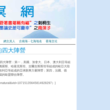
網主其人
古南海 - 七海地名
香海文社
的四大陣營
的四大陣營：第一，美國、加拿大、日本、澳大利亞等組
俄羅斯、哈薩克斯坦、吉爾吉斯斯坦等組成的歐亞大陸
敘利亞等組成的亞洲新興力量陣營；第四，法國、德
成的歐盟聯合陣營。
senatural&vid=10715135645814928297）]