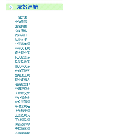
一陽方生
金秋重陽
溫陵情懷
負笈鷺島
從前當日
世界百年
中華萬年網
中華文化網
廈大歷史系
民大歷史系
民院民族系
港大中文系
台南王博客
銀城居士網
歷史座標尺
嶺南歷史部
中國海交會
香港海交會
中外關係會
數位華語網
半省堂網站
上弦清音網
太史政網頁
王朝網路網
陳自強博客
天涯博客網
香港海事館