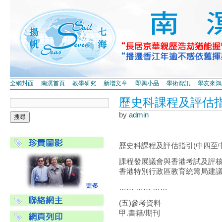
全網封面
南溟首頁
教學研究
新增文章
即興小品
學術資訊
學友來鴻
歷史科課程及評估
by
admin
歷史科課程及評估指引(中四至中
課程發展議會與香港考試及評
香港特別行政區教育統籌局建
…… …… ……
(五)參考資料
甲.書籍/期刊