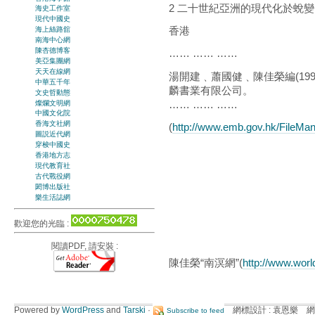
2 二十世紀亞洲的現代化於蛻變
海史工作室
現代中國史
香港
海上絲路舘
南海中心網
陳杏德博客
…… …… ……
美亞集團網
天天在線網
湯開建﹑蕭國健﹑陳佳榮編(199
中華五千年
麟書業有限公司。
文史哲動態
…… …… ……
燦爛文明網
中國文化院
香海文社網
(
http://www.emb.gov.hk/FileMan
圖説近代網
穿梭中國史
香港地方志
現代教育社
古代戰役網
閎博出版社
樂生活誌網
歡迎您的光臨 :
閱讀PDF, 請安裝 :
陳佳榮“南溟網”(
http://www.wor
Powered by
WordPress
and
Tarski
·
網標設計 : 袁恩樂 網
Subscribe to feed