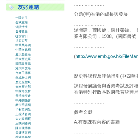
…… …… ……
分題(甲)香港的成長與發展
一陽方生
金秋重陽
…… …… ……
溫陵情懷
湯開建﹑蕭國健﹑陳佳榮編。《香
負笈鷺島
業有限公司﹐1998。(國際書號﹕96
從前當日
世界百年
中華萬年網
…… …… ……
中華文化網
廈大歷史系
(
http://www.emb.gov.hk/FileMa
民大歷史系
民院民族系
港大中文系
台南王博客
歷史科課程及評估指引(中四至中
銀城居士網
歷史座標尺
課程發展議會與香港考試及評
嶺南歷史部
香港特別行政區政府教育統籌
中國海交會
香港海交會
中外關係會
…… …… ……
數位華語網
半省堂網站
參考文獻
上弦清音網
太史政網頁
A.有關課程內容的書籍
王朝網路網
陳自強博客
…… …… ……
天涯博客網
香港海事館