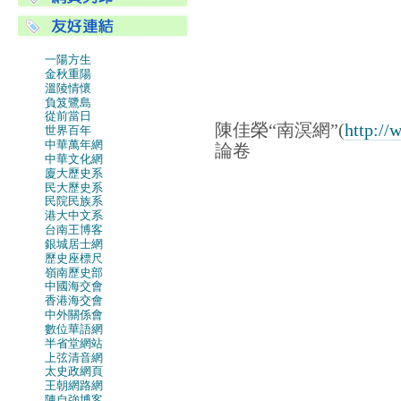
一陽方生
金秋重陽
溫陵情懷
負笈鷺島
從前當日
陳佳榮“南溟網”(
http:/
世界百年
中華萬年網
論卷
中華文化網
廈大歷史系
民大歷史系
民院民族系
港大中文系
台南王博客
銀城居士網
歷史座標尺
嶺南歷史部
中國海交會
香港海交會
中外關係會
數位華語網
半省堂網站
上弦清音網
太史政網頁
王朝網路網
陳自強博客