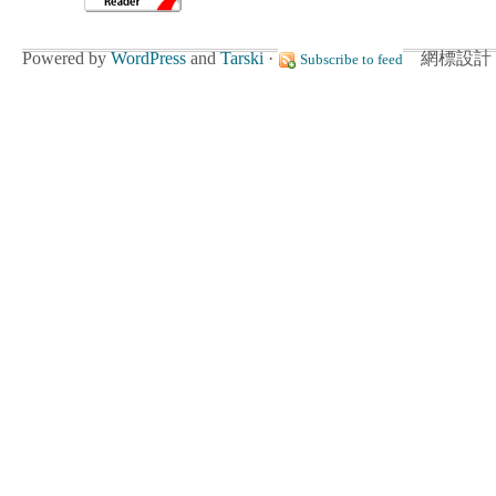
Powered by
WordPress
and
Tarski
·
網標設計 :
Subscribe to feed