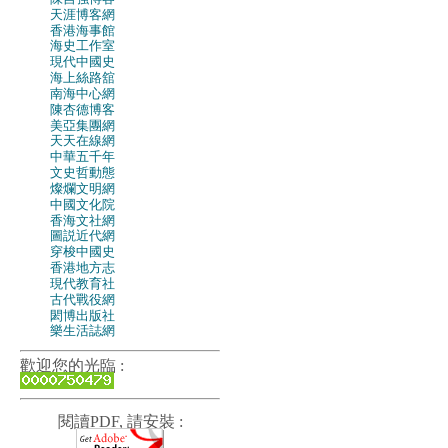
天涯博客網
香港海事館
海史工作室
現代中國史
海上絲路舘
南海中心網
陳杏德博客
美亞集團網
天天在線網
中華五千年
文史哲動態
燦爛文明網
中國文化院
香海文社網
圖説近代網
穿梭中國史
香港地方志
現代教育社
古代戰役網
閎博出版社
樂生活誌網
歡迎您的光臨 :
閱讀PDF, 請安裝 :