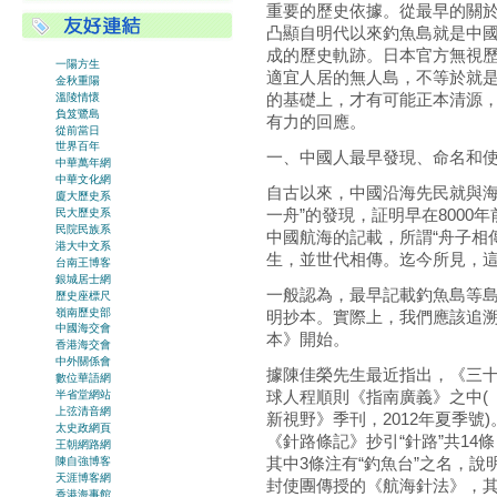
重要的歷史依據。從最早的關
凸顯自明代以來釣魚島就是中
成的歷史軌跡。日本官方無視歷
一陽方生
適宜人居的無人島，不等於就是
金秋重陽
的基礎上，才有可能正本清源，
溫陵情懷
負笈鷺島
有力的回應。
從前當日
世界百年
一、中國人最早發現、命名和
中華萬年網
中華文化網
自古以來，中國沿海先民就與海
廈大歷史系
一舟”的發現，証明早在800
民大歷史系
民院民族系
中國航海的記載，所謂“舟子相傳
港大中文系
生，並世代相傳。迄今所見，
台南王博客
銀城居士網
一般認為，最早記載釣魚島等島
歷史座標尺
嶺南歷史部
明抄本。實際上，我們應該追
中國海交會
本》開始。
香港海交會
中外關係會
據陳佳榮先生最近指出，《三
數位華語網
球人程順則《指南廣義》之中(
半省堂網站
上弦清音網
新視野》季刊，2012年夏季號
太史政網頁
《針路條記》抄引“針路”共14
王朝網路網
其中3條注有“釣魚台”之名，說
陳自強博客
天涯博客網
封使團傳授的《航海針法》，
香港海事館