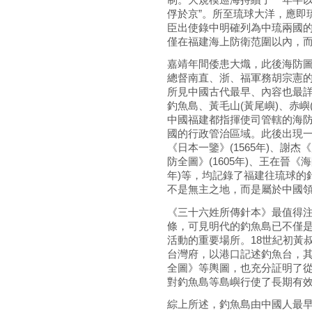
俘於京”。所至琉球大洋，應即
臣出使錄中明確列為中琉兩國
僅在福建海上防衛范圍以內，
嘉靖年間倭患大熾，此後海防圖籍
總督南直、浙、福軍務胡宗憲
所見中國古代最早、內容也最
釣魚島、黃毛山(黃尾嶼)、赤
中國福建都指揮使司管轄的海
國的行政管治區域。此後出現
《日本一鑒》(1565年)、謝杰
防全圖》(1605年)、王在晉《海
年)等，均記錄了福建往琉球的
不是無主之地，而是屬於中國
《三十六姓所傳針本》最值得注
條，可見明代的釣魚島已不僅
活動的重要場所。18世紀初黃叔
台灣府，以港口記述釣魚台，
全圖》等輿圖，也充分証明了
對釣魚島等島嶼行使了長期有
綜上所述，釣魚島由中國人最