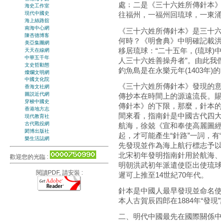
處﹔二是《三十六姓所傳針本》，
海史工作室
現代中國史
往福州，一福州回琉球，一東
海上絲路舘
南海中心網
《三十六姓所傳針本》是三十六
陳杏德博客
何時？《明會典》中明確記載洪武
美亞集團網
移居琉球：“二十五年，(琉球
天天在線網
中華五千年
人三十六姓善操舟者”。由此我
文史哲動態
釣魚島是在永樂元年(1403年
燦爛文明網
中國文化院
《三十六姓所傳針本》發現的
香海文社網
圖説近代網
傳抄本在時間上的源遠流長。賜
穿梭中國史
傳針本》的下限，那麼，針本的
香港地方志
間來看，指南針是中國古代四
現代教育社
古代戰役網
航海，徐兢《宣和奉使高麗圖經
閎博出版社
起，才可能產生“針路”一詞，
樂生活誌網
先發現並作為海上航行標志予
北宋初年發明指南針用於航海、
歡迎您的光臨 :
明朝洪武初年派遣使臣出使琉球
閱讀PDF, 請安裝 :
遲可上推至14世紀70年代。
針本是中國人最早發現並命名
本人古賀辰四郎在1884年“發現
二、明代中國最先在國際關係