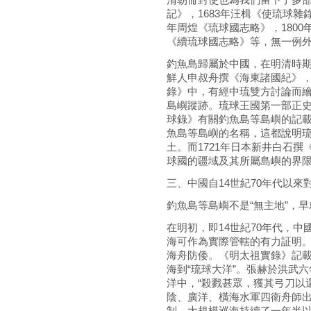
記》，1683年汪楫《使琉球雜錄
年周煌《琉球國志略》，1800
《續琉球國志略》等，無一例
釣魚島歸屬於中國，在明清時期
鮮人申叔舟撰《海東諸國紀》，
錄》中，有經中琉雙方討論而
島嶼蹤跡。琉球王國第一部正史《
球錄》有關釣魚島等島嶼的記
魚島等島嶼的名稱，這都說明
土。而1721年日本新井白石撰
球國的疆域及其所屬島嶼的界
三、中國自14世紀70年代以
釣魚島等島嶼不是“無主地”，
在明初，即14世紀70年代，
海可作為實際管轄的有力証明。洪
海舟防倭。《明太祖實錄》記
海到“琉球大洋”。張赫於洪武六
洋中，“殺戮甚眾，獲其弓刀以還
陰、廣洋、橫海水軍四衛舟師
制。大規模巡海持續了一年半以