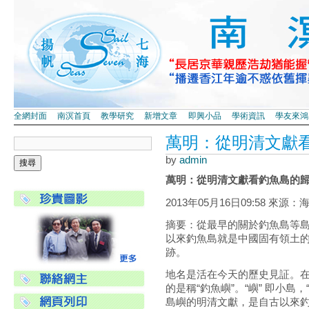
全網封面
南溟首頁
教學研究
新增文章
即興小品
學術資訊
學友來鴻
萬明：從明清文獻
by
admin
萬明：從明清文獻看釣魚島的
2013年05月16日09:58 來
摘要：從最早的關於釣魚島等
以來釣魚島就是中國固有領土
跡。
地名是活在今天的歷史見証。在
的是稱“釣魚嶼”。“嶼” 即小
島嶼的明清文獻，是自古以來