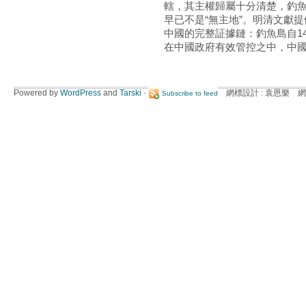
轄，其主權歸屬十分清楚，釣魚
早已不是“無主地”。明清文獻
中國的完整証據鏈：釣魚島自1
在中國政府有效管控之中，中
Powered by
WordPress
and
Tarski
·
網標設計 : 袁恩樂 網
Subscribe to feed