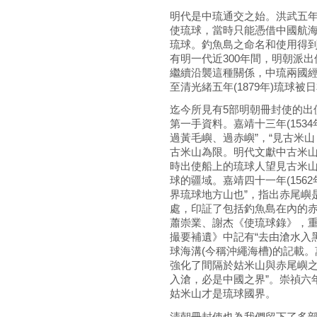
明代是中琉通交之始。洪武五年(
使琉球，當時只能憑借中國航海
琉球。釣魚島之命名和使用得到
有明一代近300年間，明朝派出
繼續沿襲這種關係，中琉兩國經
至清光緒五年(1879年)琉球被
迄今所見有5部明朝冊封使的出
第一手資料。嘉靖十三年(153
過黃毛嶼、過赤嶼”，“見古米
古米山為限。明代文獻中古米
時出使船上的琉球人望見古米
球的疆域。嘉靖四十一年(156
界琉球地方山也”，指出赤尾嶼
處，印証了包括釣魚島在內的赤尾
蕭崇業、謝杰《使琉球錄》，
撮要補遺》中記有“去由滄水入
球海溝(今稱沖繩海槽)的記載。
強化了間隔於姑米山與赤尾嶼之
入滄，必是中國之界”。崇禎六年
姑米山才是琉球國界。
清朝冊封使也為我們留下了多部