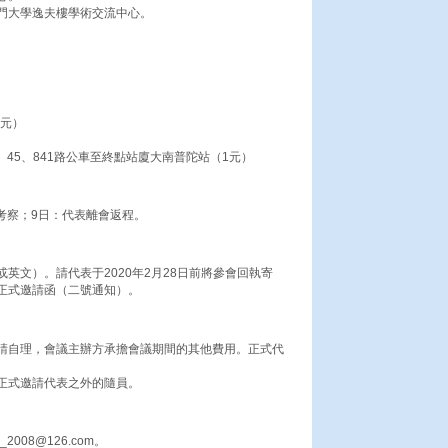
門大學逸夫樓學術交流中心。
1元）
、45、841路公車至終點站廈大南普陀站（1元）
與考察；9日：代表離會返程。
英文）。請代表于2020年2月28日前將參會回執寄
正式邀請函（二號通知）。
請自理，會議主辦方承擔會議期間的其他費用。正式代
正式邀請代表之外的隨員。
008@126.com。