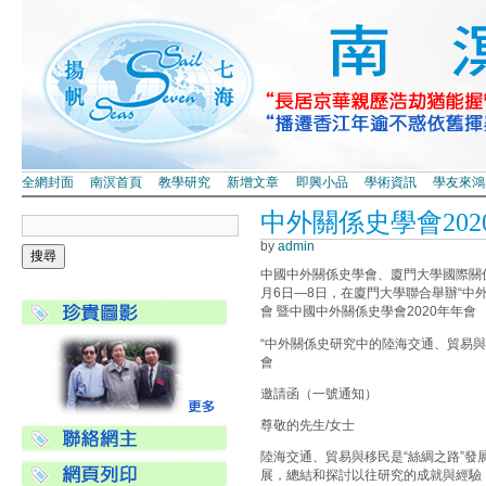
全網封面
南溟首頁
教學研究
新增文章
即興小品
學術資訊
學友來鴻
中外關係史學會202
by
admin
中國中外關係史學會、廈門大學國際關係
月6日—8日，在廈門大學聯合舉辦“中
會 暨中國中外關係史學會2020年年會
“中外關係史研究中的陸海交通、貿易與
會
邀請函（一號通知）
尊敬的先生/女士
陸海交通、貿易與移民是“絲綢之路”發
展，總結和探討以往研究的成就與經驗