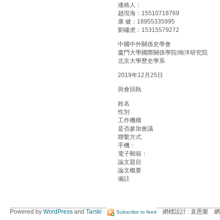
連絡人：
趙現海：15510718769
康 健：18955335995
劉嘯虎：15315579272
中國中外關係史學會
廈門大學國際關係學院/南洋研究院
北京大學歷史學系
2019年12月25日
與會回執
姓名
性別
工作機構
是否參加會議
聯繫方式
手機：
電子郵箱：
論文題目
論文概要
備註
Powered by
WordPress
and
Tarski
·
網標設計 : 袁恩樂 網
Subscribe to feed