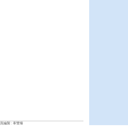
頁編製 : 辜雙臻