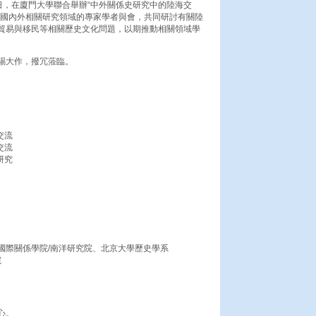
8日，在廈門大學聯合舉辦“中外關係史研究中的陸海交
請國內外相關研究領域的專家學者與會，共同研討有關陸
貿易與移民等相關歷史文化問題，以期推動相關領域學
賜大作，撥冗蒞臨。
交流
交流
研究
國際關係學院/南洋研究院、北京大學歷史學系
院
心。