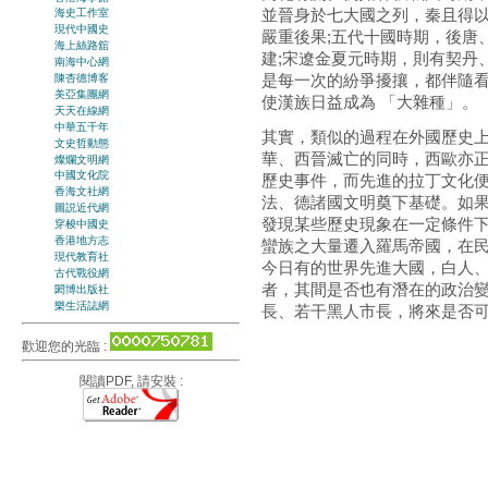
並晉身於七大國之列，秦且得以
海史工作室
現代中國史
嚴重後果;五代十國時期，後唐
海上絲路舘
建;宋遼金夏元時期，則有契丹
南海中心網
是每一次的紛爭擾攘，都伴隨
陳杏德博客
美亞集團網
使漢族日益成為 「大雜種」。
天天在線網
中華五千年
其實，類似的過程在外國歷史
文史哲動態
華、西晉滅亡的同時，西歐亦
燦爛文明網
中國文化院
歷史事件，而先進的拉丁文化
香海文社網
法、德諸國文明奠下基礎。如
圖説近代網
發現某些歷史現象在一定條件
穿梭中國史
香港地方志
蠻族之大量遷入羅馬帝國，在
現代教育社
今日有的世界先進大國，白人
古代戰役網
者，其間是否也有潛在的政治
閎博出版社
樂生活誌網
長、若干黑人市長，將來是否可
歡迎您的光臨 :
閱讀PDF, 請安裝 :