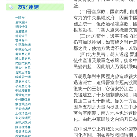
盛。
(二)晉室腐敗，國家內亂:自
有力的中央集權政府，因而中
一陽方生
金秋重陽
國之統一，但政治極端腐敗，
溫陵情懷
根基動搖。而胡人遂乘機擴充
負笈鷺島
(三)地方積弱，邊事不修:在
從前當日
世界百年
仍可加以控制，如曹魏之對付
中華萬年網
郡之兵，使地方武備不修，以
中華文化網
(四)北方災害，胡人遂起:晉
廈大歷史系
民大歷史系
使生產遭受嚴重之破壞，後來
民院民族系
民變四起，因此胡人乃得以乘
港大中文系
台南王博客
五胡亂華對中國歷史曾造成很
銀城居士網
歷史座標尺
迅速滅亡，迫得晉室衣冠南渡而
嶺南歷史部
復統一的王朝，它偏安於江左
中國海交會
先後建立了十多個割據政權，
香港海交會
中外關係會
長達二百七十餘載。從另一方
數位華語網
因為五胡之大量內徙及入主中原
半省堂網站
著晉室南渡，南方地區也迅速
上弦清音網
太史政網頁
化。由此中華民族之內涵乃日
王朝網路網
陳自強博客
在中國歷史上有幾次大的分裂
天涯博客網
同化有關。例如春秋戰國時期
香港海事館