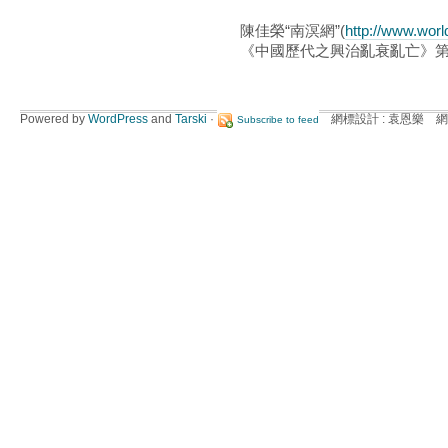
陳佳榮“南溟網”(
http://www.wor
《中國歷代之興治亂衰亂亡》第
Powered by
WordPress
and
Tarski
·
網標設計 : 袁恩樂 網
Subscribe to feed