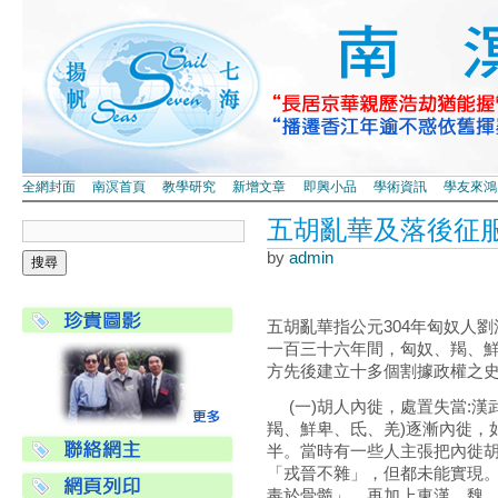
全網封面
南溟首頁
教學研究
新增文章
即興小品
學術資訊
學友來鴻
五胡亂華及落後征
by
admin
五胡亂華指公元304年匈奴人劉
一百三十六年間，匈奴、羯、
方先後建立十多個割據政權之史
(一)胡人內徙，處置失當:漢
羯、鮮卑、氐、羌)逐漸內徙，
半。當時有一些人主張把內徙
「戎晉不雜」，但都未能實現。
毒於骨髓」，再加上東漢、魏