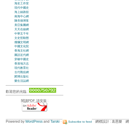
海史工作室
現代中國史
海上絲路舘
南海中心網
陳杏德博客
美亞集團網
天天在線網
中華五千年
文史哲動態
燦爛文明網
中國文化院
香海文社網
圖説近代網
穿梭中國史
香港地方志
現代教育社
古代戰役網
閎博出版社
樂生活誌網
歡迎您的光臨 :
閱讀PDF, 請安裝 :
Powered by
WordPress
and
Tarski
·
網標設計 : 袁恩樂 網
Subscribe to feed