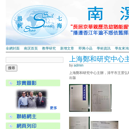
全網封面
南溟首頁
教學研究
新增文章
即興小品
學術資訊
學友來鴻
上海鄭和研究中心
by
admin
上海鄭和研究中心主辦，漳平市王景弘研
出版