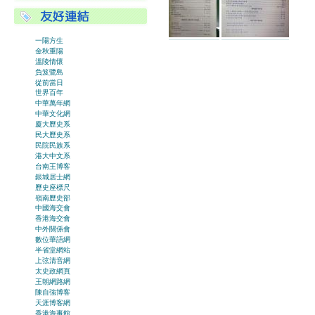
一陽方生
金秋重陽
溫陵情懷
負笈鷺島
從前當日
世界百年
中華萬年網
中華文化網
廈大歷史系
民大歷史系
民院民族系
港大中文系
台南王博客
銀城居士網
歷史座標尺
嶺南歷史部
中國海交會
香港海交會
中外關係會
數位華語網
半省堂網站
上弦清音網
太史政網頁
王朝網路網
陳自強博客
天涯博客網
香港海事館