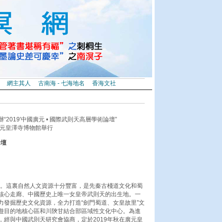
網主其人
古南海 - 七海地名
香海文社
019′中國廣元 • 國際武則天高層學術論壇”
川廣元皇澤寺博物館舉行
論壇
史。這裏自然人文資源十分豐富，是先秦古棧道文化和蜀
核心走廊、中國歷史上唯一女皇帝武則天的出生地。一
力發掘歷史文化資源，全力打造“劍門蜀道、女皇故里”文
遊目的地核心區和川陝甘結合部區域性文化中心。為進
經與中國武則天研究會協商，定於2019年秋在廣元皇