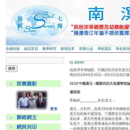
全網封面
南溟首頁
教學研究
新增文章
即興小品
學術資訊
學友來鴻
by
admin
由皇澤寺博物館、中國武則天研究會主辦“2
將於2019年8月30日—9月2日在四
2019′中國廣元 • 國際武則天高層學術
邀請函
尊敬的╴╴╴╴╴先生/女士：
廣元，古利州，具有2300多年的建制
道文化的集中展現地、三國歷史文化的
直以來，廣元市推進文旅融合發展，努
化名片，使廣元逐漸成為大蜀道國際旅
一步推進廣元歷史文化資源發掘與轉化，