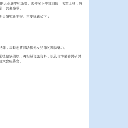
國際武則天高層學術論壇。素仰閣下學識淵博，名重士林，特
堂，共襄盛舉。
則天研究會主辦。主要議題如下：
兒節，屆時您將體驗廣元女兒節的獨特魅力。
函後儘快回執，將相關資訊資料，以及你準備參與研討
給大會組委會。