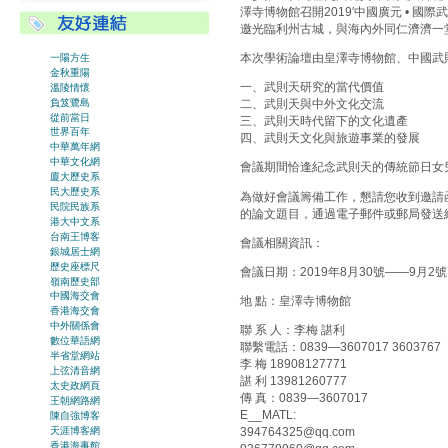
澤寺博物館召開2019′中國廣元 • 
邀光臨利州古城，與海內外同仁濟濟一
本次學術論壇由皇澤寺博物館、中國武
一陽方生
金秋重陽
一、武則天研究的當代價值
溫陵情懷
負笈鷺島
二、武則天與中外文化交流
從前當日
三、武則天時代留下的文化遺產
世界百年
四、武則天文化與旅遊事業的發展
中華萬年網
中華文化網
會議期間恰逢紀念武則天的傳統節日女
廈大歷史系
民大歷史系
為做好會議籌備工作，懇請您收到邀請
民院民族系
的論文題目，通過電子郵件或郵局發送
港大中文系
台南王博客
會議相關資訊：
銀城居士網
歷史座標尺
會議日期：2019年8月30號——9月2號
嶺南歷史部
中國海交會
地 點：皇澤寺博物館
香港海交會
中外關係會
聯 系 人：李梅 諶利
數位華語網
聯繫電話：0839—3607017 3603767
半省堂網站
李 梅 18908127771
上弦清音網
諶 利 13981260777
太史政網頁
傳 真：0839—3607017
王朝網路網
E__MATL:
陳自強博客
天涯博客網
394764325@qq.com
香港海事館