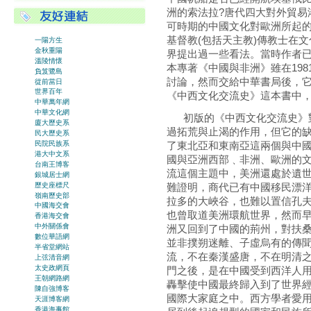
洲的索法拉?唐代四大對外貿易
可時期的中國文化對歐洲所起的
基督教(包括天主教)傳教士在
一陽方生
金秋重陽
界提出過一些看法。當時作者
溫陵情懷
本專著《中國與非洲》雖在19
負笈鷺島
討論，然而交給中華書局後，它
從前當日
世界百年
《中西文化交流史》這本書中
中華萬年網
中華文化網
初版的《中西文化交流史》對
廈大歷史系
過拓荒與止渴的作用，但它的
民大歷史系
了東北亞和東南亞這兩個與中
民院民族系
港大中文系
國與亞洲西部﹑非洲、歐洲的
台南王博客
流這個主題中，美洲還處於遺
銀城居士網
歷史座標尺
難證明，商代已有中國移民漂
嶺南歷史部
拉多的大峽谷，也難以置信孔
中國海交會
也曾取道美洲環航世界，然而
香港海交會
中外關係會
洲又回到了中國的荊州，對扶
數位華語網
並非撲朔迷離、子虛烏有的傳
半省堂網站
流，不在秦漢盛唐，不在明清
上弦清音網
太史政網頁
門之後，是在中國受到西洋人
王朝網路網
轟擊使中國最終歸入到了世界
陳自強博客
國際大家庭之中。西方學者愛用
天涯博客網
香港海事館