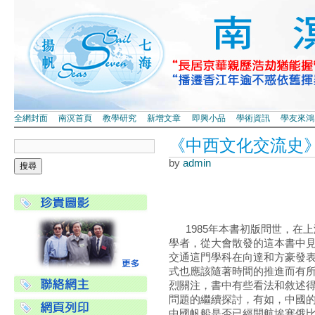
全網封面
南溟首頁
教學研究
新增文章
即興小品
學術資訊
學友來鴻
《中西文化交流史
by
admin
1985年本書初版問世，在
學者，從大會散發的這本書中
交通這門學科在向達和方豪發
式也應該隨著時間的推進而有
烈關注，書中有些看法和敘述
問題的繼續探討，有如，中國的
中國帆船是否已經開航埃塞俄比