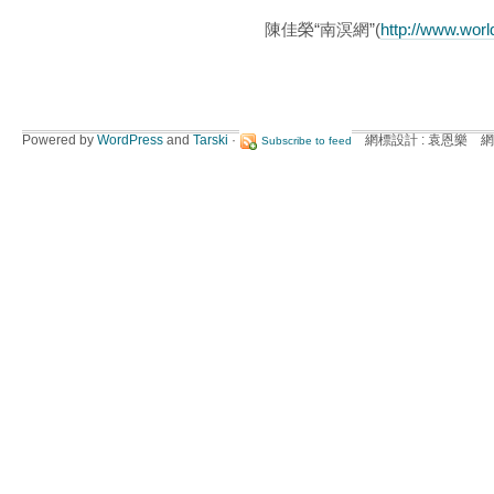
陳佳榮“南溟網”(
http://www.wor
Powered by
WordPress
and
Tarski
·
網標設計 : 袁恩樂 網
Subscribe to feed