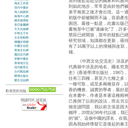
居到後起追趕型的國家和民族
海史工作室
到如此地步，常常是由於他們
現代中國史
束手無策之後才會出現。這一
海上絲路舘
南海中心網
初版中卻被闕而不論，容易產
陳杏德博客
困惑。最後一點是，此書出版已
美亞集團網
書無形中已被”邊緣化”了，許
天天在線網
中華五千年
禁區已經開放，當年的疑點已
文史哲動態
研究領域，知識都在更新，亟
燦爛文明網
有了16萬字以上的增補與改寫
中國文化院
香海文社網
補。
圖説近代網
穿梭中國史
《中西文化交流史》涉及的
香港地方志
代典籍中涉及的地名、國名究
現代教育社
古代戰役網
史》(香港學津出版社，1987
閎博出版社
往有三四種，甚至六七種之多
樂生活誌網
一種可取，或至多兩種並存，
善的機會。誠實的學者，最好
歡迎您的光臨 :
在本書中，作者是本著這種精
閱讀PDF, 請安裝 :
己推倒了以前的說法，而去另
個音讀問題﹐我以前主張是因大
稱呼，20世紀90年代以後，我
的”姬”。這個中國的譯名，在我
因為我始終懷疑它是後起的秦