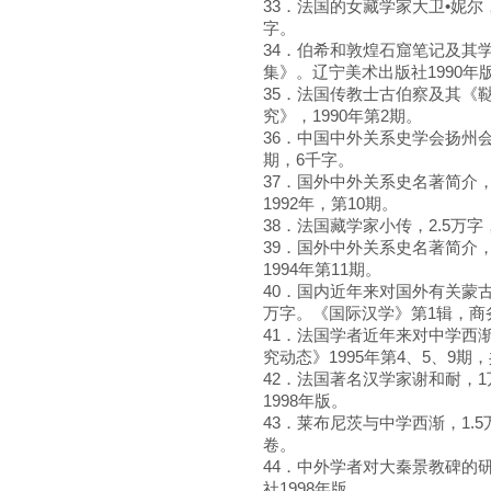
33．法国的女藏学家大卫•妮尔，
字。
34．伯希和敦煌石窟笔记及其
集》。辽宁美术出版社1990年版
35．法国传教士古伯察及其《
究》，1990年第2期。
36．中国中外关系史学会扬州会
期，6千字。
37．国外中外关系史名著简介
1992年，第10期。
38．法国藏学家小传，2.5万字
39．国外中外关系史名著简介
1994年第11期。
40．国内近年来对国外有关蒙
万字。《国际汉学》第1辑，商务
41．法国学者近年来对中学西
究动态》1995年第4、5、9期，
42．法国著名汉学家谢和耐，
1998年版。
43．莱布尼茨与中学西渐，1.
卷。
44．中外学者对大秦景教碑的
社1998年版。