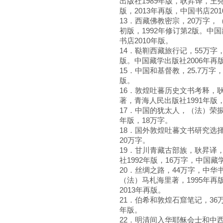
出版社1989年版，耿昇译，王尧
版，2013年再版，中国书店20
13．西藏佛教密宗，20万字，
初版，1992年修订第2版。中国
书店2010年版。
14．鞑靼西藏旅行记，55万字
版。中国藏学出版社2006年再版
15．中国和基督教，25.7万字
版。
16．敦煌吐蕃历史文书考释，耿
著，青海人民出版社1991年版，
17．中国的犹太人，（法）荣振
年版，18万字。
18．国外敦煌吐蕃文书研究选择
20万字。
19．甘川青藏古部族，耿昇译
社1992年版，16万字，中国藏
20．丝绸之路，44万字，中华
（法）马札海里著，1995年再
2013年再版。
21．伯希和敦煌石窟笔记，36
年版。
22．明清间入华耶稣会士和中