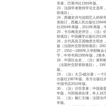
等著，巴蜀书社1993年版。
23．法国学者敦煌学论文选萃，
助项目）。
24．西藏史诗与说唱艺人的研
英校订，西藏人民出版社199
社2004年再版，2013年再版，
25．卡尔梅克史评注，（法）伯
助项目）中国藏学出版社2013
26．古代高昌王国物质文明史，
版（法国外交部资助项目）200
27．1552—1800年入华耶
字，中华书局1995年版，2卷本
28．中国社会史，（法）谢和耐
（法国外交部资助项目）。1997
版。
29．（法）大卫•妮尔著：一
出版社1987年版。东方出版社2
中国书店2010年版。
30．（法）沙百里著：中国基督
年版，与郑德弟合译，本人18
31．（法）戴仁主编：法国当代
年版。