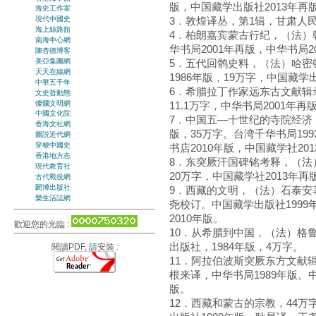
版，中国藏学出版社2013年再
海史工作室
現代中國史
3．敦煌译丛，第1辑，甘肃人民出
海上絲路舘
4．柏朗嘉宾蒙古行纪，（法）韩
南海中心網
华书局2001年再版，中华书局2
陳杏德博客
美亞集團網
5．五代回鹘史料，（法）哈密
天天在線網
1986年版，19万字，中国藏学
中華五千年
6．希腊拉丁作家远东古文献辑
文史哲動態
燦爛文明網
11.1万字，中华书局2001年
中國文化院
7．中国五—十世纪的寺院经济
香海文社網
版，35万字。台湾千华书局19
圖説近代網
穿梭中國史
书店2010年版，中国藏学社20
香港地方志
8．东突厥汗国碑铭考释，（法）
現代教育社
20万字，中国藏学社2013年再
古代戰役網
閎博出版社
9．西藏的文明，（法）石泰安著
樂生活誌網
尧校订。中国藏学出版社1999年
2010年版。
歡迎您的光臨 :
10．从希腊到中国，（法）格
出版社，1984年版，4万字。
閱讀PDF, 請安裝 :
11．阿拉伯波斯突厥东方文献
根来译，中华书局1989年版。中
版。
12．西藏和蒙古的宗教，44