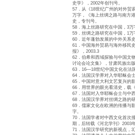
史学》，2002年创刊号。
57．从《18世纪广州的对外贸
万字，《海上丝绸之路与南方港
史，专刊号。
58．海上丝路研究在中国，3万
59．丝绸之路研究在中国，1万字
60．近年蓬勃发展的中外关系史研
61．中国海外贸易与海外移民
报》，2003.3
62．伯希和西域探验与中国文物
讨论会论文集》，甘肃民族出版社
63．16—18世纪中国文化在法国
64．法国汉学界对入华耶稣会士的
65．中国对意大利文艺复兴的影响，
66．用世界的眼光看清史，载《清
67．法国对入华耶稣会士与中
68．法国汉学界对丝绸之路的
69．儒家文化在欧洲的传播与影
字。
70．法国学者对中西文化首次
期，后转载《河北学刊》2003年
71．法国汉学研究的新视点，3