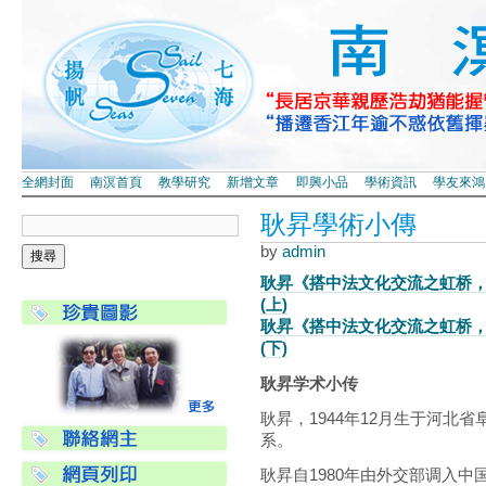
全網封面
南溟首頁
教學研究
新增文章
即興小品
學術資訊
學友來鴻
耿昇學術小傳
by
admin
耿昇《搭中法文化交流之虹桥
(上)
耿昇《搭中法文化交流之虹桥
(下)
耿昇学术小传
耿昇，1944年12月生于河北
系。
耿昇自1980年由外交部调入