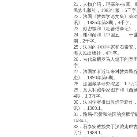
21．人物介绍，玛塞尔•拉露
民族出版社，1983年版，6千字
22．法国《敦煌学论文集》第
讯》，1985年第3期，4千字。
23．戴密微和《吐蕃僧诤记》，
24．谢和耐和《中国五——十世
期，2千字。
25．法国的中国学家和石泰安，
海人民出版社，4千字。
26．古代希腊罗马人笔下的赛里
字。
27．法国学者近年来对敦煌民
态》，1990年第6期。
28．法国藏学研究综述，1.7万
29．意大利藏学家图齐和《西
4期，1.3万字。
30．法国学者推出敦煌学新作
讯》，1989.1。
31．路易•巴赞和法国的突厥
1989.1。
32．石泰安教授关于汉藏走廊
万字，1989.1。