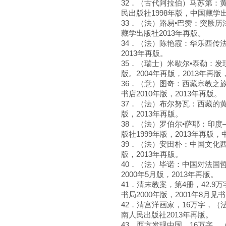
32．（古代阿拉伯）马苏第：黄
民出版社1998年版，中国藏学出
33．（法）路易•巴赞：突厥历
藏学出版社2013年再版。
34．（法）陈艳霞：华乐西传法兰
2013年再版。
35．（瑞士）米歇尔•泰勒：发现
版。2004年再版，2013年再版
36．（意）图奇：西藏宗教之旅
书店2010年版，2013年再版。
37．（法）布尔努瓦：西藏的黄
版，2013年再版。
38．（法）罗伯尔•萨耶：印
版社1999年版，2013年再版，
39．（法）安田朴：中国文化西
版，2013年再版。
40．（法）毕诺：中国对法国
2000年5月版，2013年再版。
41．清末教案，第4册，42.
书局2000年版，2001年8月见
42．清宫洋画家，16万字，（
南人民出版社2013年再版。
43．西方发现中国，16万字，