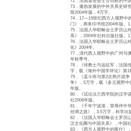
72．法国遣使会士古伯察的中国
73．蓬勃发展的中外关系史研
馆2004年版，4万字。
74．17—19世纪西方人视野
门》，商务印书馆2004年版。1
75．法国入华耶稣会士罗历山
系》，2004年社科出版社版。
76．法国入华耶稣会士罗历山对
化》2004年。
77．清代西人视野中的广州与澳
年秋季号。
78．《传教士与远征军，法国
字，载《海外中国学评论》第1辑
79．《孟斗班与第2次鸦片战
争》，5万字，载《多元视野中
年版。
80．《试论法兰西学院的汉学
社2006年版。
81．《千年宁波港，荣辱伴中
丝绸之路》，3.5万字，科学出版
82．《法国入华耶稣会士罗历山
汉文化圈与中国关系》，中国社
83．《西方人视野中的喀什》