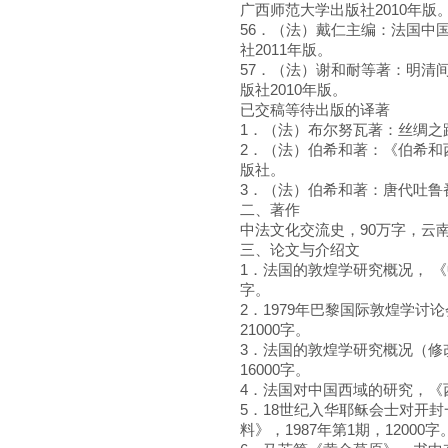
广西师范大学出版社2010年版
56．（法）戴仁主编：法国中国
社2011年版。
57．（法）谢和耐等著：明清
版社2010年版。
已交稿等待出版的译著
1．（法）布尔努瓦著：丝绸之
2．（法）伯希和著：《伯希和
版社。
3．（法）伯希和著：唐代吐鲁
二、著作
中法文化交流史，90万字，云南
三、论文与介绍文
1．法国的敦煌学研究概况， 《中
字。
2．1979年巴黎国际敦煌学讨
21000字。
3．法国的敦煌学研究概况（修改
16000字。
4．法国对中国西域的研究，《西北
5．18世纪入华耶稣会士对开
料》，1987年第1期，12000字