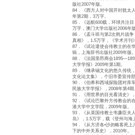
版社2007年版。
84．《西方人对中国开封犹太人
年第2期，3万字。
85．《远航600载，环球共注
万字，澳门大学出版社2006年
86．《孟斗班与第2次鸦片战
真相》，1.5万字，《学术月刊》
87．《试论遣使会传教士的在
辑，上海辞书出版社2009年版
88．《法国里昂商会1895—
大学学报》2009年第1期。
89．《继承锡文化的悠久传统
文化论文集》，个旧市委宣传部
90．《伯希和西域探险团对库
民族大学学报》，2008年第4期
91．《用世界的目光看清史》，
92．《试论巴黎外方传教会的
港大学中文学院，2009年版。
93．《从英国传教士韦廉臣夫
岛》，1.5万字，载《登州与海
94．《从方济各•沙勿略客死
下的中外关系史》，2010年。