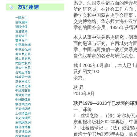
系史、法国汉学诸方面的翻译
所的研究员。在社会工作方面
番学会和中国蒙古史学会理事
一陽方生
交史博物馆、华东师大海外汉
金秋重陽
学会的国外会员，1995年获
溫陵情懷
負笈鷺島
從前當日
本人从事中法关系史研究，侧
世界百年
面的翻译与研究。在西域史方
中華萬年網
学、中国与阿拉伯—波斯关系
中華文化網
廈大歷史系
当代汉学家的名著与研究动态
民大歷史系
民院民族系
截止2009年6月底止，本人已出
港大中文系
及介绍文100
台南王博客
余篇。
銀城居士網
歷史座標尺
嶺南歷史部
耿 昇
中國海交會
2013年8月
香港海交會
中外關係會
耿昇1979—2013年已发表
數位華語網
一、译著
半省堂網站
上弦清音網
1．丝绸之路，（法）布尔努瓦著
太史政網頁
东画报出版社2002年再版，中
王朝網路網
2．吐蕃僧诤记，（法）戴密微著
陳自強博客
天涯博客網
台湾千华书局1993年再版，西藏
香港海事館