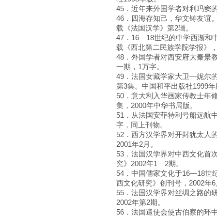
45．近年来外国学者对利玛窦的
46．四海存知己，华文铸友谊
载《法国汉学》第2辑。
47．16—18世纪的中学西渐
载《西北第二民族学院学报》，1
48．外国学者对西安府大秦景教
一期，1万字。
49．法国女藏学家大卫—妮尔
第3集。中国和平出版社1999
50．意大利入华画家传教士年
集，2000年中华书局版。
51．从法国安菲特利号船远航中
字，同上刊物。
52．西方汉学界对开封犹太人
2001年2月。
53．法国汉学界对中西文化首
究》2002年1—2期。
54．中国儒家文化于16—18
西文化研究》创刊号，2002年
55．法国汉学界对丝绸之路的研
2002年第2期。
56．法国遣使会使古伯察的环