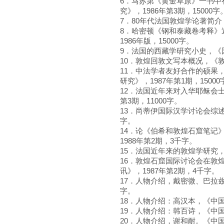
6．马苏第《黄金草原》一书中
究》，1986年第3期，15000字
7．80年代法国敦煌学论著简介，
8．哈密顿《钢和泰藏卷考释》
1986年版，15000字。
9．法国的西藏学研究小史，《国外
10．敦煌回敦文写本概况，《敦煌
11．中法学者友好合作的硕果
研究》，1987年第1期，15000
12．法国近年来对入华耶稣会士
第3期，11000字。
13．尚蒂伊国际汉学讨论会综述
字。
14．论《伯希和敦煌石窟笔记
1988年第2期，3千字。
15．法国近年来的敦煌学研究，
16．敦煌石窟国际讨论会在敦
讯》，1987年第2期，4千字。
17．人物介绍，戴密微、巴拉兹
字。
18．人物介绍：高汉本，《中国
19．人物介绍：韩百诗，《中国
20．人物介绍，谢和耐。《中国