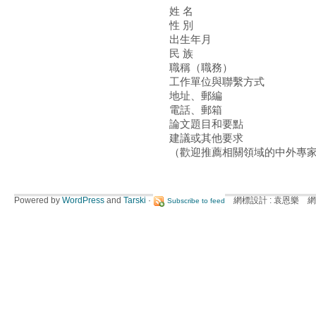
姓 名
性 別
出生年月
民 族
職稱（職務）
工作單位與聯繫方式
地址、郵編
電話、郵箱
論文題目和要點
建議或其他要求
（歡迎推薦相關領域的中外專
Powered by
WordPress
and
Tarski
·
網標設計 : 袁恩樂 網
Subscribe to feed