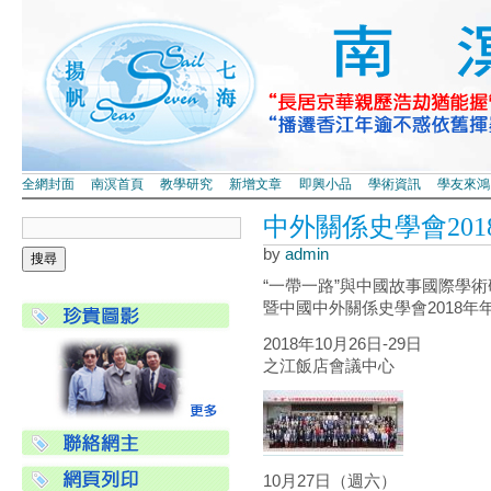
全網封面
南溟首頁
教學研究
新增文章
即興小品
學術資訊
學友來鴻
中外關係史學會201
by
admin
“一帶一路”與中國故事國際學
暨中國中外關係史學會2018年
2018年10月26日-29日
之江飯店會議中心
10月27日（週六）