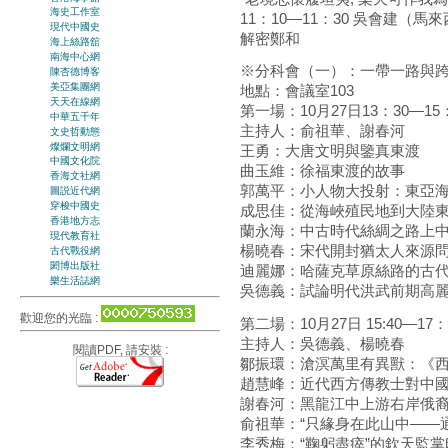
海史工作室
11：10—11：30 吳會建（
現代中國史
解密鄭和
海上絲路舘
南海中心網
※分科會（一）：一帶一路與
陳杏德博客
美亞集團網
地點：會議室103
天天在線網
第一場：10月27日13：30—15
中華五千年
主持人：俞祖華、謝春河
文史哲動態
燦爛文明網
王勇：大唐文明與鑒真東渡
中國文化院
曲玉維：徐福東渡的故事
香海文社網
郭萬平：小人物大投射：東亞
圖説近代網
穿梭中國史
成思佳：從海峽殖民地到大陸
香港地方志
蘭永海：中古時代絲綢之路上
現代教育社
楊曉春：宋代開封猶太人來源
古代戰役網
閎博出版社
迪麗娜：哈薩克草原絲路的古
樂生活誌網
吳德義：試論明代洪武前期高麗
歡迎您的光臨 :
第二場：10月27日 15:40—17：
主持人：吳德義、楊曉春
閱讀PDF, 請安裝 :
鄒振環：滄溟萬里有異獸：《
趙慧峰：近代西方傳教士對中
謝春河：黑龍江中上游右岸俄
俞祖華：“只緣身在此山中——
李秀梅：“鞠躬盡瘁”的欽天監