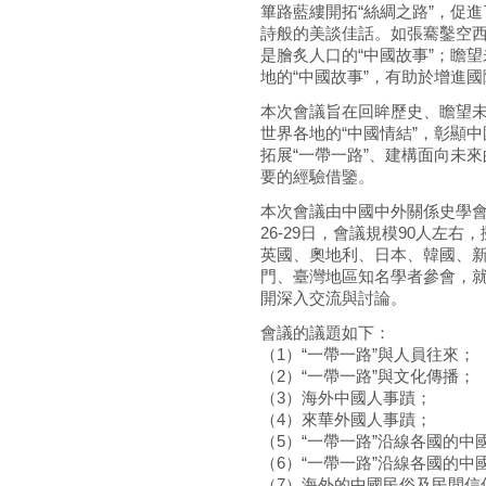
篳路藍縷開拓“絲綢之路”，促
詩般的美談佳話。如張騫鑿空
是膾炙人口的“中國故事”；瞻
地的“中國故事”，有助於增進
本次會議旨在回眸歷史、瞻望未
世界各地的“中國情結”，彰顯
拓展“一帶一路”、建構面向未
要的經驗借鑒。
本次會議由中國中外關係史學會與
26-29日，會議規模90人左
英國、奧地利、日本、韓國、
門、臺灣地區知名學者參會，就
開深入交流與討論。
會議的議題如下：
（1）“一帶一路”與人員往來；
（2）“一帶一路”與文化傳播；
（3）海外中國人事蹟；
（4）來華外國人事蹟；
（5）“一帶一路”沿線各國的中
（6）“一帶一路”沿線各國的中
（7）海外的中國民俗及民間信