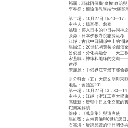
祁麗：耶律阿保機“皇權”政治
李春堯：簡論佛教異端“大頭陀
第二場：10月27日 15:40—17：
主持人：楊富學、詹嘉
姚瓊：傳入日本的中日共同神
張勇：日本佛教寺院志源流考
江靜：古代中日關係中上的“佛
張鐵江：20世紀初葉後哈爾濱
呂俊昌：分化與融合——天主
宋燕鵬：神緣和地緣的交織——
途徑
宋麗麗：中俄界江背景下鄂倫
※分科會（五）大唐文明與東
地點：會議室201
第一場：10月27日 13：30—14
主持人：江靜（浙江工商大學
高建新：唐朝中日文化交流的
駝圖案解讀
徐臻：《萬葉集》與遣唐使
張維薇：吉備真備與8世紀唐日
石雲濤：唐詩見證的中日關係