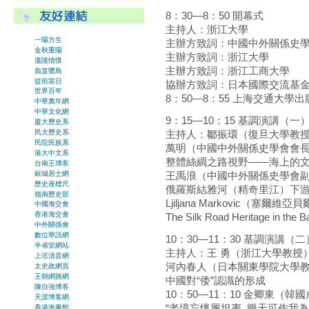
8：30—8：50 開幕式
主持人：浙江大學
一陽方生
主辦方致詞：中國中外關係史
金秋重陽
主辦方致詞：浙江大學
溫陵情懷
主辦方致詞：浙江工商大學
負笈鷺島
從前當日
協辦方致詞：日本國際交流基
世界百年
8：50—8：55 上海交通大學
中華萬年網
中華文化網
9：15—10：15 基調演講（一
廈大歷史系
民大歷史系
主持人：鄒振環（復旦大學教
民院民族系
萬明（中國中外關係史學會會
港大中文系
整體絲綢之路視野——海上的
台南王博客
銀城居士網
王禹浪（中國中外關係史學會
歷史座標尺
俄羅斯結雅河（精奇里江）下
嶺南歷史部
Ljiljana Markovic（塞爾
中國海交會
香港海交會
The Silk Road Heritage 
中外關係會
數位華語網
10：30—11：30 基調演講（二
半省堂網站
主持人：王 勇（浙江大學教授
上弦清音網
河內春人（日本關東學院大學
太史政網頁
王朝網路網
中國對“倭”認識的形成
陳自強博客
10：50—11：10 金卿東（
天涯博客網
“老境忘懷履坦夷, 樂天可作我
香港海事館