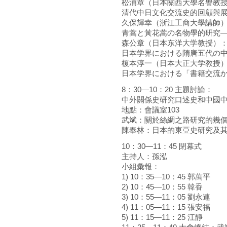
松浦章（日本關西大學名譽教
清代中日文化交流史的回顧與
久保輝幸（浙江工商大學講師
青蒿と黃花蒿の名物學的研究
森公章（日本东洋大学教授）
日本学界における隋唐五代の
榎本淳一（日本大正大学教授
日本学界における「書籍交流
8：30—10：20 主題討論：
中外關係史研究口述史和中國
地點：會議室103
武斌：關於絲綢之路研究的幾
陳奉林：日本的東亞史研究及
10：30—11：45 閉幕式
主持人：孫泓
小組彙報：
1) 10：35—10：45 郭萬平
2) 10：45—10：55 韓香
3) 10：55—11：05 劉永連
4) 11：05—11：15 張安福
5) 11：15—11：25 江靜