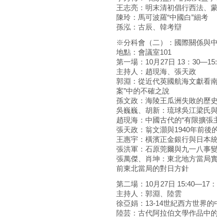
王志亮：明末清初倡行西法、
陳玲：馬可波羅“中國白”細考
孫泓：古辰、韓考辯
※分科會（二）：國際關係與
地點：會議室101
第一場：10月27日 13：30—15:
主持人：趙現海、張天政
郭淵：從近代英國航海文獻看南
案”中的不確之說
孫文政：海陵王瓜洲失敗的歷
吳巍巍、胡新：琉球吳江梁氏
趙現海：中國古代的“有限擴張主
張天政：翁文灝與1940年前後
王惠宇：橫濱正金銀行與日本
張洪軍：石原莞爾與九一八事
張萬傑、肖坤：東北地方當局
前東北當局的對日方針
第二場：10月27日 15:40—17：
主持人：郭淵、陸雲
徐亞娟：13-14世紀西方世界
陸芸：古代阿拉伯文學作品中的