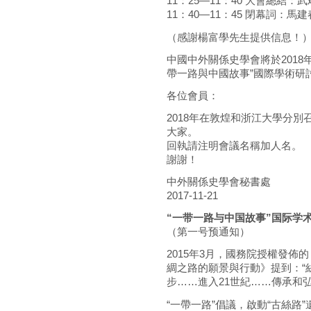
11：25—11：40 大會總結：武
11：40—11：45 閉幕詞：馬建
（感謝楊富學先生提供信息！
中國中外關係史學會將於2018年
帶一路與中國故事”國際學術研討
各位會員：
2018年在敦煌和浙江大學分
大家。
回執請注明會議名稱加人名。
謝謝！
中外關係史學會秘書處
2017-11-21
“一带一路与中国故事”国际学术
（第一号预通知）
2015年3月，國務院授權發佈
綢之路的願景與行動》提到：“
步……進入21世紀……傳承和
“一帶一路”倡議，啟動“古絲路