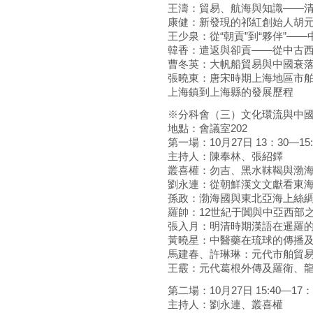
王濤：貿易、航海與知識——
康健：新發現的祁紅創始人胡
王少泉：從“朝貢”到“夥伴”—
韓香：遣返與卻貢——從中古
曹冬英：大帆船貿易與中國衰
張曉東：唐宋時期上海地區市
上海鎮到上海縣的發展歷程
※分科會（三）文化環流與中
地點：會議室202
第一場：10月27日 13：30—15:
主持人：陳奉林、張紹鐸
叢喜權：勿吉、黑水靺鞨與渤
劉永連：從朝鮮漢文文獻看東
孫政：渤海國與東北亞海上絲
羅帥：12世紀于闐與中亞西部
張入月：明清時期漢語在暹羅
黃曉星：中醫藥在琉球的傳播
馬建春、許琳琳：元代市舶貿
王霰：元代葛根外傳及羅衛、
第二場：10月27日 15:40—17：
主持人：劉永連、叢喜權