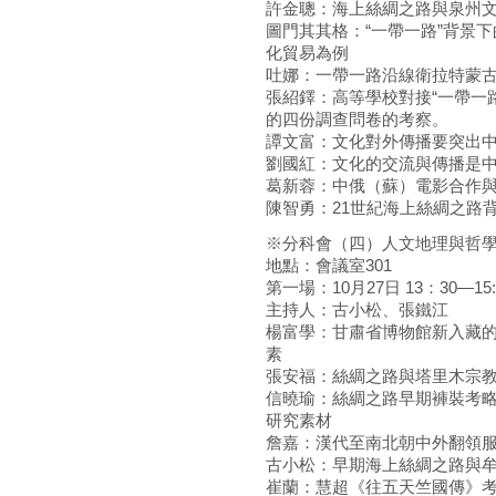
許金聰：海上絲綢之路與泉州
圖門其其格：“一帶一路”背景
化貿易為例
吐娜：一帶一路沿線衛拉特蒙
張紹鐸：高等學校對接“一帶一
的四份調查問卷的考察。
譚文富：文化對外傳播要突出
劉國紅：文化的交流與傳播是
葛新蓉：中俄（蘇）電影合作
陳智勇：21世紀海上絲綢之路
※分科會（四）人文地理與哲
地點：會議室301
第一場：10月27日 13：30—15:
主持人：古小松、張鐵江
楊富學：甘肅省博物館新入藏
素
張安福：絲綢之路與塔里木宗
信曉瑜：絲綢之路早期褲裝考
研究素材
詹嘉：漢代至南北朝中外翻領
古小松：早期海上絲綢之路與
崔蘭：慧超《往五天竺國傳》