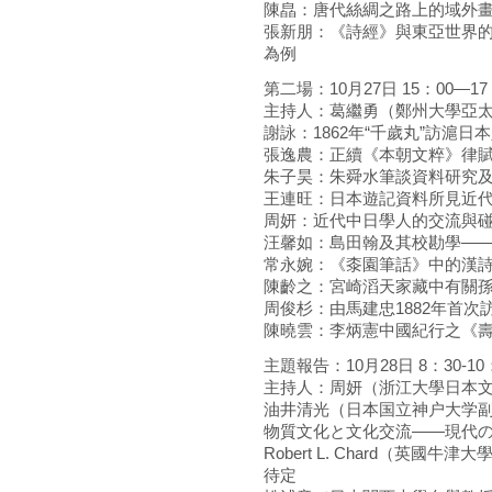
陳皛：唐代絲綢之路上的域外
張新朋：《詩經》與東亞世界
為例
第二場：10月27日 15：00—17
主持人：葛繼勇（鄭州大學亞
謝詠：1862年“千歲丸”訪滬日
張逸農：正續《本朝文粹》律賦
朱子昊：朱舜水筆談資料研究
王連旺：日本遊記資料所見近
周妍：近代中日學人的交流與
汪馨如：島田翰及其校勘學—
常永婉：《桼園筆話》中的漢
陳齡之：宮崎滔天家藏中有關
周俊杉：由馬建忠1882年首
陳曉雲：李炳憲中國紀行之《
主題報告：10月28日 8：30-10
主持人：周妍（浙江大學日本
油井清光（日本国立神户大学
物質文化と文化交流——現代
Robert L. Chard（英國牛津
待定