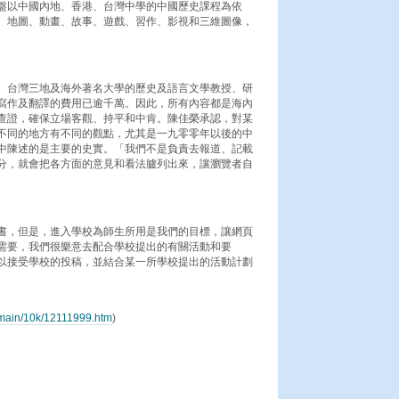
盤以中國內地、香港、台灣中學的中國歷史課程為依
、地圖、動畫、故事、遊戲、習作、影視和三維圖像，
、台灣三地及海外著名大學的歷史及語言文學教授、研
寫作及翻譯的費用已逾千萬。因此，所有內容都是海內
查證，確保立場客觀、持平和中肯。陳佳榮承認，對某
不同的地方有不同的觀點，尤其是一九零零年以後的中
中陳述的是主要的史實。「我們不是負責去報道、記載
分，就會把各方面的意見和看法臚列出來，讓瀏覽者自
書，但是，進入學校為師生所用是我們的目標，讓網頁
需要，我們很樂意去配合學校提出的有關活動和要
以接受學校的投稿，並結合某一所學校提出的活動計劃
/main/10k/12111999.htm
)