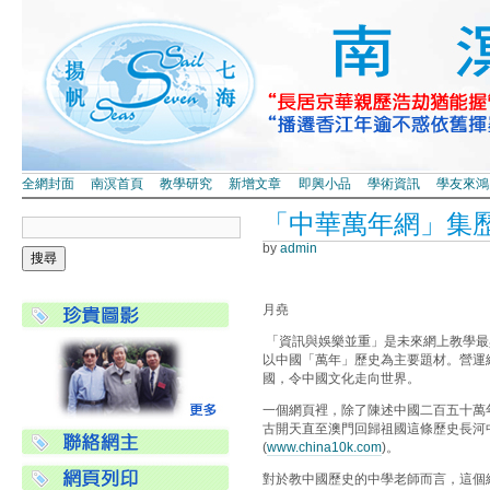
全網封面
南溟首頁
教學研究
新增文章
即興小品
學術資訊
學友來鴻
「中華萬年網」集
by
admin
月堯
「資訊與娛樂並重」是未來網上教學最
以中國「萬年」歷史為主要題材。營運
國，令中國文化走向世界。
一個網頁裡，除了陳述中國二百五十萬
古開天直至澳門回歸祖國這條歷史長河
(
www.china10k.com
)。
對於教中國歷史的中學老師而言，這個