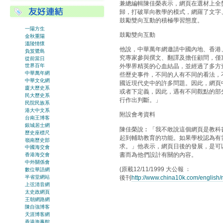
兼總編輯陳佳榮表示，網頁在選材上全
歸，打破單向教學的模式，網羅了文字
鼓勵雙向互動的積極學習態度。
一陽方生
鼓勵雙向互動
金秋重陽
溫陵情懷
他說，中華萬年網邀請中國內地、香港
負笈鷺島
究專家參與撰文、翻譯及擔任顧問，僅
從前當日
外學界精英的心血結晶，並經過了多方
世界百年
中華萬年網
些歷史事件，不同的人有不同的看法，
中華文化網
國近現代史中的許多問題。因此，網頁
廈大歷史系
或者下定義，因此，遇有不同觀點的部
民大歷史系
行作出判斷。」
民院民族系
港大中文系
附設會考資料
台南王博客
銀城居士網
陳佳榮說︰「我不敢說這個網頁是教科
歷史座標尺
起到輔助教育的功能。如果學校認為有
嶺南歷史部
求。」他表示，網頁日後的發展，是可
中國海交會
書而為他們設計有關的內容。
香港海交會
中外關係會
(原載12/11/1999 大公報 ﹔
數位華語網
後刊
http://www.china10k.com/english
半省堂網站
上弦清音網
太史政網頁
王朝網路網
陳自強博客
天涯博客網
香港海事館