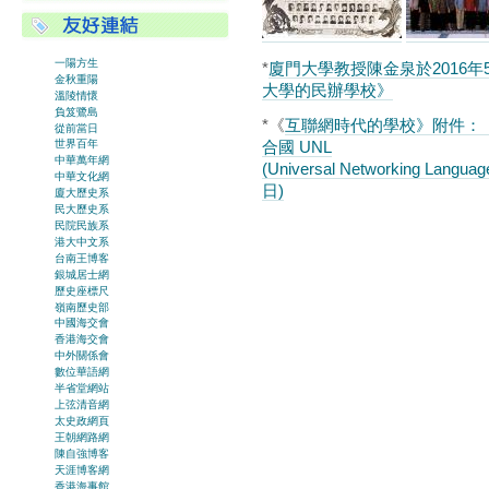
一陽方生
*
廈門大學教授陳金泉於2016
金秋重陽
大學的民辦學校》
溫陵情懷
負笈鷺島
*《
互聯網時代的學校》附件：
從前當日
合國 UNL
世界百年
中華萬年網
(Universal Networking 
中華文化網
日)
廈大歷史系
民大歷史系
民院民族系
港大中文系
台南王博客
銀城居士網
歷史座標尺
嶺南歷史部
中國海交會
香港海交會
中外關係會
數位華語網
半省堂網站
上弦清音網
太史政網頁
王朝網路網
陳自強博客
天涯博客網
香港海事館