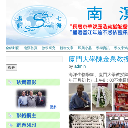
全網封面
南溟首頁
教學研究
新增文章
即興小品
學術資訊
學友來鴻
廈門大學陳金泉教
by
admin
海洋生物學家、廈門大學教授陳金泉（
年正月初七）上午8：00不幸