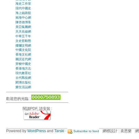
海史工作室
現代中國史
海上絲路舘
南海中心網
陳杏德博客
美亞集團網
天天在線網
中華五千年
文史哲動態
燦爛文明網
中國文化院
香海文社網
圖説近代網
穿梭中國史
香港地方志
現代教育社
古代戰役網
閎博出版社
樂生活誌網
歡迎您的光臨 :
閱讀PDF, 請安裝 :
Powered by
WordPress
and
Tarski
·
網標設計 : 袁恩樂 網
Subscribe to feed