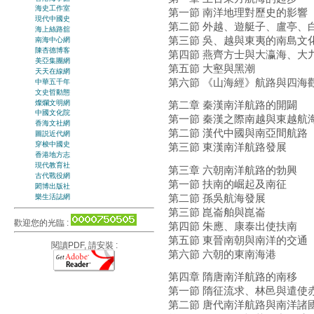
海史工作室
第一節 南洋地理對歷史的影響
現代中國史
第二節 外越、遊艇子、盧亭、
海上絲路舘
第三節 吳、越與東夷的南島文
南海中心網
陳杏德博客
第四節 燕齊方士與大瀛海、大
美亞集團網
第五節 大壑與黑潮
天天在線網
第六節 《山海經》航路與四海
中華五千年
文史哲動態
燦爛文明網
第二章 秦漢南洋航路的開闢
中國文化院
第一節 秦漢之際南越與東越航
香海文社網
第二節 漢代中國與南亞間航路
圖説近代網
穿梭中國史
第三節 東漢南洋航路發展
香港地方志
現代教育社
第三章 六朝南洋航路的勃興
古代戰役網
第一節 扶南的崛起及南征
閎博出版社
第二節 孫吳航海發展
樂生活誌網
第三節 崑崙舶與崑崙
歡迎您的光臨 :
第四節 朱應、康泰出使扶南
第五節 東晉南朝與南洋的交通
閱讀PDF, 請安裝 :
第六節 六朝的東南海港
第四章 隋唐南洋航路的南移
第一節 隋征流求、林邑與遣使
第二節 唐代南洋航路與南洋諸