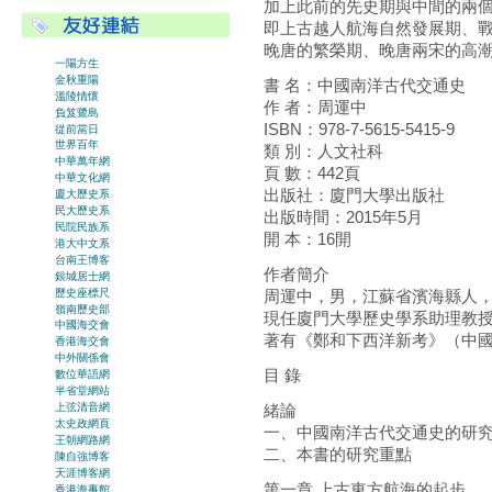
加上此前的先史期與中間的兩
即上古越人航海自然發展期、
晚唐的繁榮期、晚唐兩宋的高
一陽方生
金秋重陽
書 名：中國南洋古代交通史
溫陵情懷
作 者：周運中
負笈鷺島
ISBN：978-7-5615-5415-9
從前當日
世界百年
類 別：人文社科
中華萬年網
頁 數：442頁
中華文化網
出版社：廈門大學出版社
廈大歷史系
民大歷史系
出版時間：2015年5月
民院民族系
開 本：16開
港大中文系
台南王博客
作者簡介
銀城居士網
歷史座標尺
周運中，男，江蘇省濱海縣人，
嶺南歷史部
現任廈門大學歷史學系助理教
中國海交會
著有《鄭和下西洋新考》（中國
香港海交會
中外關係會
目 錄
數位華語網
半省堂網站
上弦清音網
緒論
太史政網頁
一、中國南洋古代交通史的研
王朝網路網
二、本書的研究重點
陳自強博客
天涯博客網
第一章 上古東方航海的起步
香港海事館