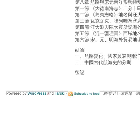
第八章 航路與宋元南洋形勢轉
第一節 《大德南海志》二分十
第二節 《島夷志略》地名與汪
第三節 瓦克瓦克、哇阿哇為塞
第四節 汪大淵與陳大震所記海
第五節 《混一疆理圖》西域地
第六節 宋、元、明海外貿易地
結論
一、航路變化、國家興衰與南
二、中國古代航海史的分期
後記
Powered by
WordPress
and
Tarski
·
網標設計 : 袁恩樂 網
Subscribe to feed