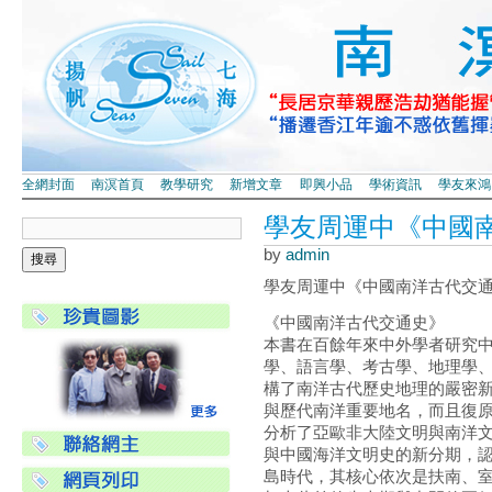
全網封面
南溟首頁
教學研究
新增文章
即興小品
學術資訊
學友來鴻
學友周運中《中國
by
admin
學友周運中《中國南洋古代交通史
《中國南洋古代交通史》
本書在百餘年來中外學者研究
學、語言學、考古學、地理學
構了南洋古代歷史地理的嚴密
與歷代南洋重要地名，而且復
分析了亞歐非大陸文明與南洋
與中國海洋文明史的新分期，
島時代，其核心依次是扶南、