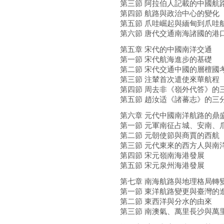
第三節 阿拉伯人記載的中國航
第四節 航路與政治中心的變化
第五節 爪哇崛起與緬甸到爪哇
第六節 唐代交通南海諸國的港
第五章 宋代的中國南洋交通
第一節 宋代航海進步的基礎
第二節 宋代交通中國的層檀國
第三節 注輦首次遣使來華航程
第四節 周去非《嶺外代答》的
第五節 趙汝适《諸蕃志》的三
第六章 元代中國南洋航路的鼎
第一節 元軍南征占城、安南、
第二節 元朝使節與商賈的西航
第三節 元代東來的西方人與南
第四節 宋元嶺南海港發展
第五節 宋元泉州海港發展
第七章 南海航路與地理格局轉
第一節 東洋航路變更與臺灣的
第二節 東西洋與分水的由來
第三節 南澳氣、萬里長沙與萬