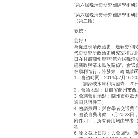
“第六屆晚清史研究國際學術研討會
“第六屆晚清史研究國際學術研
（第二輪）
教授：
您好！
為促進晚清政治史、邊疆史和民
代史研究所政治史研究室和西北民
日在甘肅蘭州舉辦“第六屆晚清史
疆新政與清末民族關係”。會議
在順利進行，特發第二輪邀請
1．會議時間：2014年7月16-
——劉家峽水庫和炳靈寺，20
2．會議地點：甘肅省蘭州市西
3. 會議報到地點：蘭州市亞歐
通圖見附件三）
4. 會議費用：與會學者交通
5. 會後自費考察：7月20-
附件四），所有費用均由學者
程。
6. 論文截止日期：與會回執