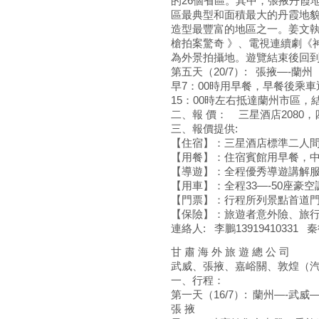
的26個省區。其中，張掖丹霞
區最典型和面積最大的丹霞地
造型最豐富的地區之一。姜文執
槍拍案驚奇 》、電視連續劇《
為外景拍攝地。遊覽結束後回到
第五天（20/7）: 張掖—-蘭
早7：00時用早餐，早餐後乘車
15：00時左右抵達蘭州市區，
二、報 價： 三星酒店2080，
三、報價提供:
【住宿】：三星酒店標準二人
【用餐】：住宿賓館用早餐，中
【導遊】：全程優秀導遊講解
【用車】：全程33—-50座豪
【門票】：行程所列景點首道
【保險】：旅遊者意外險、旅
連絡人: 李鵬13919410331 秦衛
甘 肅 海 外 旅 遊 總 公 司
武威、張掖、嘉峪關、敦煌（汽
一、行程：
第一天（16/7）: 蘭州
張 掖