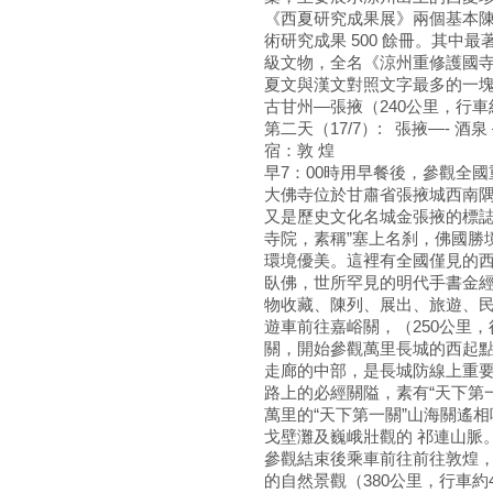
《西夏研究成果展》兩個基本陳列
術研究成果 500 餘冊。其中
級文物，全名《涼州重修護國
夏文與漢文對照文字最多的一
古甘州—張掖（240公里，行
第二天（17/7）: 張掖—-
宿：敦 煌
早7：00時用早餐後，參觀全
大佛寺位於甘肅省張掖城西南
又是歷史文化名城金張掖的標
寺院，素稱”塞上名刹，佛國勝
環境優美。這裡有全國僅見的
臥佛，世所罕見的明代手書金
物收藏、陳列、展出、旅遊、
遊車前往嘉峪關，（250公里，
關，開始參觀萬里長城的西起點
走廊的中部，是長城防線上重
路上的必經關隘，素有“天下第
萬里的“天下第一關”山海關遙
戈壁灘及巍峨壯觀的 祁連山脈
參觀結束後乘車前往前往敦煌
的自然景觀（380公里，行車約4