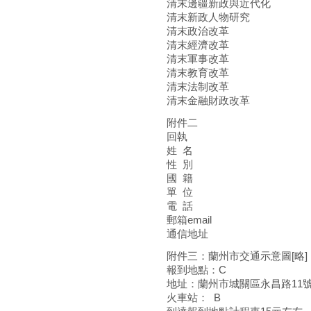
清末邊疆新政與近代化
清末新政人物研究
清末政治改革
清末經濟改革
清末軍事改革
清末教育改革
清末法制改革
清末金融財政改革
附件二
回執
姓 名
性 別
國 籍
單 位
電 話
郵箱email
通信地址
附件三：蘭州市交通示意圖[略]
報到地點：C
地址：蘭州市城關區永昌路11
火車站： B