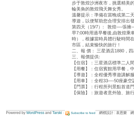
步于敦煌沙洲夜市，挑選精美
輪美奐的敦煌飛天舞女秀。
溫馨提示：準備在當晚或第二
導遊，以便幫助您合理安排出
第四天（19/7）: 敦煌—-張
早7:00時用過早餐後,由敦煌乘
時），根據當時具體行駛時間在返
市區，結束愉快的旅行！
二、報 價： 三星酒店1880，四
三、報價提供:
【住宿】：三星酒店標準二人
【用餐】：住宿賓館用早餐，中晚
【導遊】：全程優秀導遊講解
【用車】：全程33—-50座豪
【門票】：行程所列景點首道
【保險】：旅遊者意外險、旅
Powered by
WordPress
and
Tarski
·
網標設計 : 袁恩樂 網
Subscribe to feed