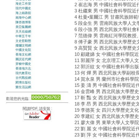
海史工作室
2 崔志海 男 中國社會科學院
現代中國史
3 杜繼東 男 中國社會科學院
海上絲路舘
4 杜曼•葉爾江 男 甘肅民族師
南海中心網
陳杏德博客
5 段金生 男 雲南民族大學人文
美亞集團網
6 段小強 男 西北民族大學社
天天在線網
7 范德偉 男 雲南紅河學院教
中華五千年
文史哲動態
8 傅子豪 男 西北民族大學歷
燦爛文明網
9 高賢賢 女 西北民族大學歷
中國文化院
10 顧建娣 女 中國社會科學
香海文社網
圖説近代網
11 郭麗萍 女 北京理工大學
穿梭中國史
12 郭沂紋 女 中國社會科學
香港地方志
13 何 燁 男 西北民族大學副
現代教育社
古代戰役網
14 賀永泉 男 蘭州市社會科
閎博出版社
15 姜 濤 男 中國社會科學院
樂生活誌網
16 金雲峰 男 西北民族大學
17 靳 豔 女 西北民族大學歷
歡迎您的光臨 :
18 李 昂 男 西北民族大學歷
閱讀PDF, 請安裝 :
19 李德英 女 四川大學歷史文
20 李建紅 女 西北民族大學
21 廖大偉 男 東華大學人文學
22 劉 麗 女 中國社會科學
23 劉 萍 女 中國社會科學院