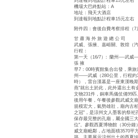
到達報到地點計程車15元左右
機場大巴終點站：A
地址：飛天大酒店
到達報到地點計程車15元左右
附件四：會後自費考察排程（7月2
甘 肅 海 外 旅 遊 總 公 司
武威、張掖、嘉峪關、敦煌（汽
行程：
第一天（16/7）: 蘭州
張 掖
早7：00時賓館集合出發，乘
州——武威（280公里，行程
時），雷台漢墓是一座東漢晚期
燕”就出土於此，此外還出土有
文物231件，銅車馬儀仗俑99
後用午餐，午餐後參觀武威文廟
規模宏大，氣勢雄壯，廟內古柏
之冠”，是涼州文人墨客的祭祀
保存最完整的孔廟，屬全國三大
位”。參觀西夏博物館（30分
威文廟毗鄰，占地面積3570平
築，主要展示涼州出土的西夏