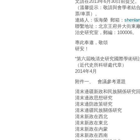
文請在2013年6月30日前提交。
（溫馨提示：敬請與會學者結
票/車票）。
連絡人：張海榮 郵箱：
shenla
聯繫地址：北京王府井大街東廠
治史研究室，郵編：100006。
專此奉邀，敬頌
研安！
“第六屆晚清史研究國際學術研
（近代史所科研處代章）
2014年4月
附件一、 會議參考選題
清末邊疆新政和民族關係研究
清末邊政思想研究
清末邊防政策研究
清末邊疆民族關係研究
清末新政在西北
清末新政在東北
清末新政在內蒙
清末新政在西南