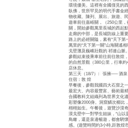
環境優美。這裡有全國僅見的
臥佛，世所罕見的明代手書金
物收藏、陳列、展出、旅遊、
遊車前往嘉峪關，（250公里，
關，開始參觀萬里長城的西起點
走廊的中部，是長城防線上重
路上的必經關隘，素有“天下第
萬里的“天下第一關”山海關遙
戈壁灘及巍峨壯觀的 祁連山脈
參觀結束後乘車前往前往敦煌
的自然景觀（380公里，行車約4
店休息。
第三天（18/7）: 張掖—–
住宿：敦 煌
早餐後，參觀我國四大石窟之一
最宏大、內容最豐富、藝術最精
合國教科文組織列為世界文化遺產
彩塑像2000身。洞窟鱗次櫛
栩栩如生。午餐後，遊覽沙漠奇
漠戈壁中一對孿生姐妹，“山以
鳥瞰，還是泉邊暢遊，都會騁懷
感。(遊覽時間約3小時,距敦煌