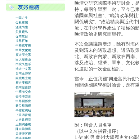
晚清史研究國際學術研討會，
持，每兩年舉辦一次，至今已累
清國家與社會”、“晚清改革與社
一陽方生
關係研究”、“政治精英與近代
金秋重陽
流，在中外學界產生了積極的
溫陵情懷
負笈鷺島
晚清政治史研究而舉行。
從前當日
世界百年
本次會議議題廣泛，除有對海
中華萬年網
及到清末的邊政思想、邊防政
中華文化網
廈大歷史系
北、新政在內蒙、新政在西南
民大歷史系
涉及政治、經濟、軍事、文化
民院民族系
化運動的一次全面檢討。
港大中文系
台南王博客
當今，正值我國“興邊富民行動
銀城居士網
歷史座標尺
族關係國際學術討論會，既有
嶺南歷史部
中國海交會
香港海交會
中外關係會
數位華語網
半省堂網站
上弦清音網
太史政網頁
附：與會人員名單
王朝網路網
陳自強博客
（以中文名拼音排序）
天涯博客網
1 柴 彬 男 蘭州大學歷史文化
香港海事館