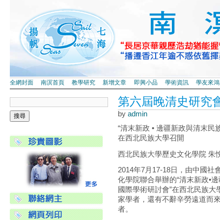
全網封面
南溟首頁
教學研究
新增文章
即興小品
學術資訊
學友來鴻
第六屆晚清史研究會
by
admin
“清末新政 • 邊疆新政與清末
在西北民族大學召開
西北民族大學歷史文化學院 朱
2014年7月17-18日，由
化學院聯合舉辦的“清末新政•
國際學術研討會”在西北民族大
家學者，還有不辭辛勞遠道而
者。