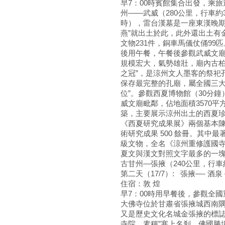
早7：00時賓館集合出發，乘
州——武威（280公里，行車
時），雷台漢墓是一座東漢晚期
燕”就出土於此，此外還出土有
文物231件，銅車馬儀仗俑99
後用午餐，午餐後參觀武威文廟
規模宏大，氣勢雄壯，廟內古柏
之冠”，是涼州文人墨客的祭祀
保存最完整的孔廟，屬全國三大
位”。參觀西夏博物館（30分
威文廟毗鄰，佔地面積3570平
築，主要展示涼州出土的西夏
《西夏研究成果展》兩個基本陳列
術研究成果 500 餘冊。其中
級文物，全名《涼州重修護國
夏文與漢文對照文字最多的一
古甘州—張掖（240公里，行
第二天（17/7）: 張掖—-
住宿：敦 煌
早7：00時用早餐後，參觀全
大佛寺位於甘肅省張掖城西南
又是歷史文化名城金張掖的標
寺院，素稱”塞上名刹，佛國勝