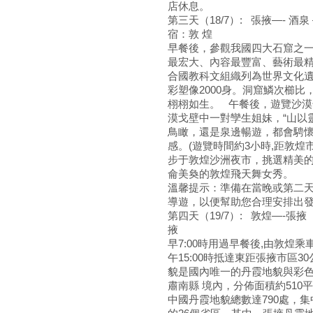
店休息。
第三天（18/7）: 張掖—-
宿：敦 煌
早餐後，參觀我國四大石窟之一
最宏大、內容最豐富、藝術最精
合國教科文組織列為世界文化遺產
彩塑像2000身。洞窟鱗次櫛
栩栩如生。 午餐後，遊覽沙漠
漠戈壁中一對孿生姐妹，“山以
鳥瞰，還是泉邊暢遊，都會騁懷
感。(遊覽時間約3小時,距敦煌
步于敦煌沙洲夜市，挑選精美
侖美奐的敦煌飛天舞女秀。
溫馨提示：準備在當晚或第二
導遊，以便幫助您合理安排出
第四天（19/7）: 敦
掖
早7:00時用過早餐後,由敦煌乘車
午15:00時抵達東距張掖市區
貌是國內唯一的丹霞地貌與彩
肅南縣 境內，分佈面積約51
中國丹霞地貌總數達790處，