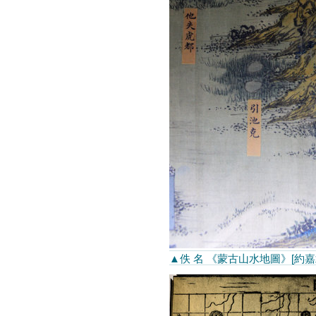
▲佚 名 《蒙古山水地圖》[約嘉靖