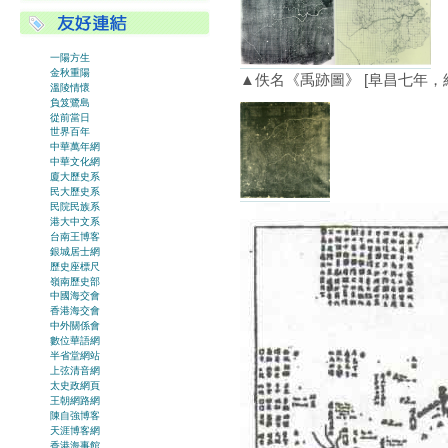
一陽方生
金秋重陽
▲佚名《禹跡圖》 [阜昌七年，紹
溫陵情懷
負笈鷺島
從前當日
世界百年
中華萬年網
中華文化網
廈大歷史系
民大歷史系
民院民族系
港大中文系
台南王博客
銀城居士網
歷史座標尺
嶺南歷史部
中國海交會
香港海交會
中外關係會
數位華語網
半省堂網站
上弦清音網
太史政網頁
王朝網路網
陳自強博客
天涯博客網
香港海事館