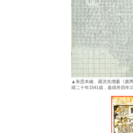
▲朱思本繪、羅洪先增纂《廣輿圖
靖二十年1541成，嘉靖卅四年15