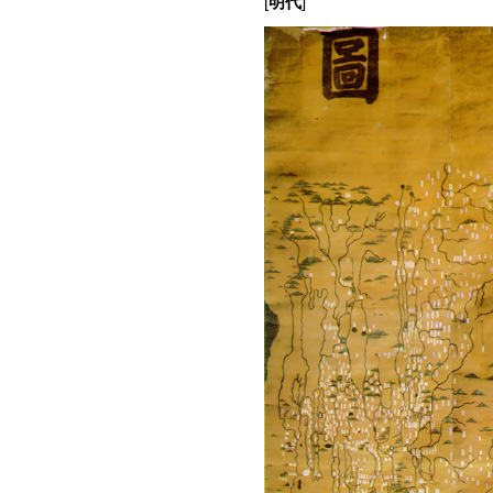
[
明代
]