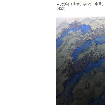
▲(朝鮮)金士衡、李 茂、李薈
1402]