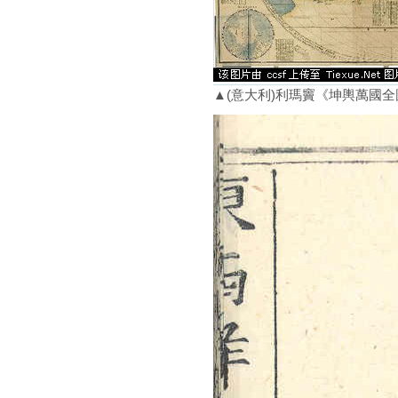
▲(意大利)利瑪竇《坤輿萬國全圖