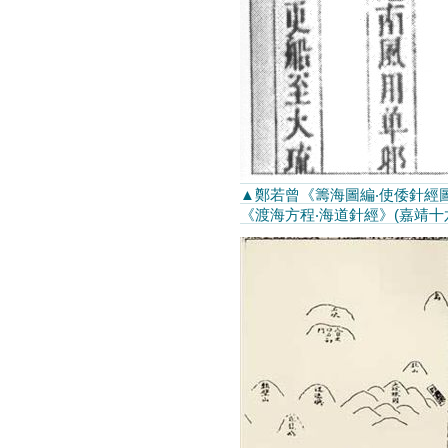
▲鄭若曾《籌海圖編‧使倭針經圖
《渡海方程‧海道針經》(嘉靖十六