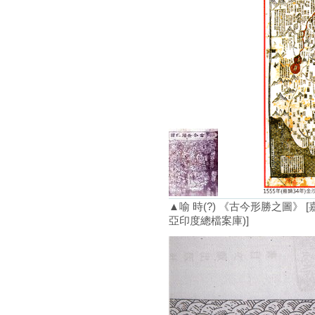
▲喻 時(?) 《古今形勝之圖》
亞印度總檔案庫)]