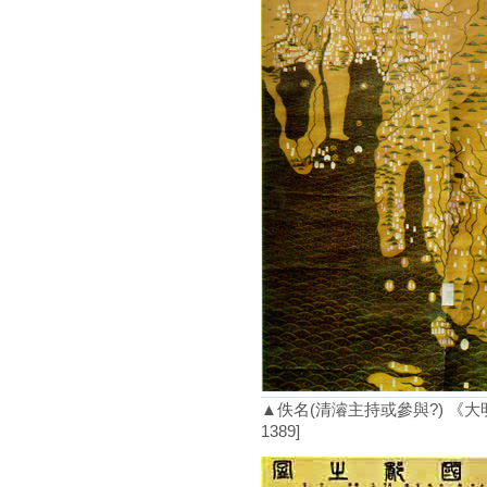
▲佚名(清濬主持或參與?) 《
1389]