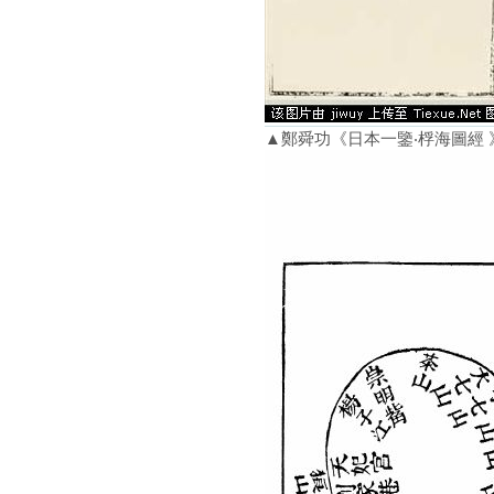
▲鄭舜功《日本一鑒‧桴海圖經 》