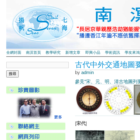
全網封面
南溟首頁
教學研究
新增文章
即興小品
學術資訊
學友來鴻
古代中外交通地圖
by
admin
參見“宋、元、明、清古地圖列要
[
宋代
]