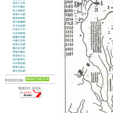
海史工作室
現代中國史
海上絲路舘
南海中心網
陳杏德博客
美亞集團網
天天在線網
中華五千年
文史哲動態
燦爛文明網
中國文化院
香海文社網
圖説近代網
穿梭中國史
香港地方志
現代教育社
古代戰役網
閎博出版社
樂生活誌網
歡迎您的光臨 :
閱讀PDF, 請安裝 :