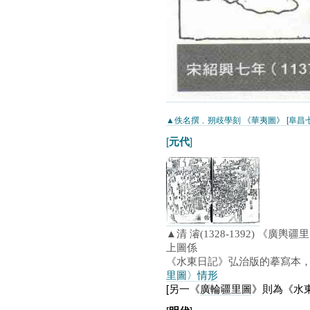
▲佚名撰﹐朔歧學刻 《華夷圖》 [阜昌七
[
元代
]
▲清 濬(1328-1392) 《廣輿疆
上圖係
《水東日記》弘治版的摹寫本
里圖〉情形
[另一《
廣輪疆里圖
》則為《水