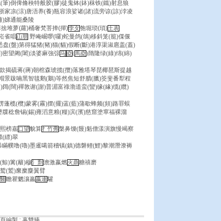
笔(筆)倒俾脩秧特般胶(膠)徒鬼钵(鉢)秣铁(鐵)射息狼
家凉(涼)唐浯养(養)瓶容浪娑诸(諸)流旁谅(諒)浡凌
(難)娣通能桑陵
菲捨堆萝(蘿)桶奢梵菩掸(撣)
匏堀琐(瑣)
孛攵
土表
崩崧雀唱
野唵崛啰(囉)蛇曼鸽(鴿)移斜笼(籠)偞偃
山朋
)悉盘(盤)第得猛猪(豬)猫(貓)假断(斷)港淳渠淑扈盖(蓋)
)密望阇(闍)淡婆麻強弶
隋隆绿(綠)绵(綿)
马
夌
(
馬夌
)
款揭硫蒋(蔣)朝棺森琥揽(攬)落雅塔琴琵椰琶斯提越
賞)帽景跋喃黑智毯鹅(鵝)等然焦短舒腊(臘)筊斐番犁程
阔(闊)禪敦谢(謝)普湄富祿渤道蛮(蠻)缘(緣)缆(纜)
楞蓬榄(欖)蒙雾(霧)摆(擺)蓝(藍)蒲歇蜂频(頻)路罪蜈
媻牒稔詹锡(錫)雍滔意粮(糧)滨(濱)慈窟塗窣福裸溜
)熙榜嘉
貌算
槃鼻馒(饅)魁僧漾演旗慢竭察
口望
扌竹弗
(縹)翠
瞞幞噜(嚕)墨暹噶箭稽镇(鎮)德磐鲤(鯉)黎潮潛潦褥
鯨)篱(籬)穆
澹激嬴燃
糖禧磨
氵剽
火鼎
鹫(鷲)縻糜麋翼臂
瞻瞿魍瀼羸
驩
醫
嬴連
頁編製 : 辜雙臻