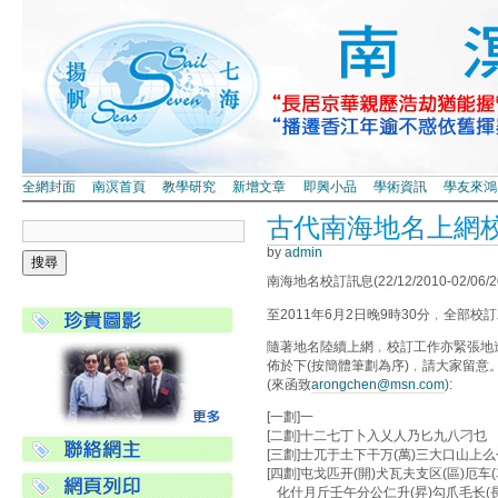
全網封面
南溟首頁
教學研究
新增文章
即興小品
學術資訊
學友來鴻
古代南海地名上網
by
admin
南海地名校訂訊息(22/12/2010-02/06/2
至2011年6月2日晚9時30分﹐全部校
隨著地名陸續上網﹐校訂工作亦緊張地
佈於下(按簡體筆劃為序)﹐請大家留
(來函致
arongchen@msn.com
):
[一劃]一
[二劃]十二七丁卜入乂人乃匕九八刁乜
[三劃]士兀于土下干万(萬)三大口山上么个
[四劃]屯戈匹开(開)犬瓦夫支区(區)厄
化什月斤壬午分公仁升(昇)勾爪毛长(長)