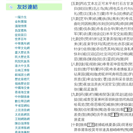
[五劃]丙右艾本左正可末平布打石古甘龙(
归(歸)旧(舊)北占鸟(鳥)用包瓜生代句仙
礼(禮)汉(漢)永兰(蘭)市半头(頭)弗奶疋
一陽方生
[六劃]芝毕(畢)机(機)执(執)夷夹(夾)夸
金秋重陽
曲吐同因刚(剛)吊则(則)吗(嗎)师(師)网
溫陵情懷
优(優)伐杀(殺)舟各自合华(華)色竹邦伊
負笈鷺島
军(軍)农(農)池设(設)米羊安交如观(觀)约
從前當日
[七劃]劳(勞)轩(軒)迓芙妻弄报(報)求芭劫
世界百年
来(來)巫束孛扶玛(瑪)把坎杜赤苏(蘇)
中華萬年網
中華文化網
针(針)佐彻(徹)吞伯禿系鸠(鳩)近身私希
廈大歷史系
快补(補)沉诏(詔)社沒诃(訶)宋沙纲(綱)
民大歷史系
层(層)陈(陳)陆(陸)灵(靈)陀鸡(雞)阿
民院民族系
[八劃]垅(壠)坭欧(歐)奉青若坤昔抵势(勢
港大中文系
拉担(擔)苧郁(鬱)环(環)奇表者拂板直
台南王博客
呫果国(國)咕咖虎呢岸呵典明昆(崑)罗(羅
銀城居士網
所质(質)卑迫知瓮( 甕)迭供和采非朋忽
歷史座標尺
嶺南歷史部
实(實)夜放沮房炎河泥官宝(寶)泗法底郎单
中國海交會
弥(彌)屈孟迦英
香港海交會
[九劃]药(藥)栏(欄)相契荡(蕩)茸赵(趙
中外關係會
挞(撻)咸查茭荖柬柯茶胡剌故勃玳南战(戰
數位華語網
哈曷览(覽)骨思哑(啞)毗狭(狹)便钑(鈒
半省堂網站
顺(順)信初重独(獨)急香须(須)客
门
合
上弦清音網
差类(類)阁(閣)洪亭洛度
(憍)洞
太史政網頁
忄
乔
王朝網路網
屏柔屋
陳自強博客
[十劃]致殊
逝捕砥桃夏聂(聶)荷逐桉索
土赤
天涯博客網
莽恭莆珠校莫哥班速真都峭峰鸭(鴨)唧
香港海事館