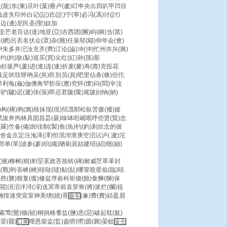
龍)东(東)旦叶(葉)冊卢(盧)叮申央出四叭甲凹目
皮失印外白记(記)讫(訖)宁(寧)必冯(馮)讨(討)
边(邊)尼民圣(聖)奴加
戎圭芒老百达(達)地亚(亞)吉西团(團)屿(嶼)当(當)
(網)呂丟名伏众(眾)杂(雜)任泉邬(鄔)仰年会(會)
朱多并汜汝充齐(齊)江论(論)冲(沖)忙州亦兴(興)
(約)驮(馱)巡买(買)尖红(紅)孙(孫)那
杉坂芦(蘆)进(進)连(連)折麦(麥)寿(壽)克投花
歧足吠呅呀吶吴(吳)邑別员(員)吧里佔条(條)但佗
利龟(龜)伽佛角罕忻应(應)究怀(懷)闷(悶)辛汶
驴(驢)迟(遲)张(張)即忌君陇(隴)尾陂刣纳(納)
)构(構)鸦(鴉)枝抹现(現)招茂耶松臥苦拨(撥)披
武拔奔拘林具固昌昙(曇)味呠呾岷呡呼些贤(賢)忠
)竺备(備)卸佳制(製)鱼(魚)钓(釣)剎欣念的彼
舍金京定注沲泽(澤)怛泯沛泄庚空沼沾泸( 瀘)沱
(單)波参(參)织(織)陋刷居姑建绍(紹)细(細)
)挝(撾)柳树(樹)枳堊茗政荅按砖(磚)耐威茫草革封
)盻峇峡(峽)哇哒(噠)贴(貼)哪冒咬星临(臨)咭
)胜(勝)狠复(復)修盆俘俞科矩饶(饒)食狮(獅)保
(閤)洹洦洋浔(潯)送冥帝前哀穿将(將)派烂(爛)祖
洮施恆迷突宣室神美绕(繞)胥
(軬)费(費)姞盈眉
畚车
莺(鶯)顿(頓)桐捐格耆盐(鹽)恶(惡)破起耽(躭)
罢(罷)
哩恩柴监(監)盎唠(嘮)圆(圓)晏蚊
口吳
金仝