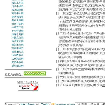
畄(留)秩
爱(愛)积(積)乘秘徐玺(璽)皋
海史工作室
俱涨(漲)朔准(準)益宴被烘窊涉痆宰案浙
現代中國史
涧(澗)涂(塗)煙浮宾(賓)海高继(繼)难
海上絲路舘
[十一劃]营(營)勘描戛理殑掷(擲)梦(夢)
南海中心網
陳杏德博客
梭
掘萨(薩)乾崎
喎堂啸(嘯)
木兵
口具
美亞集團網
(蠒)笨偏颇(頗)偈脚(腳)敏铜(銅
尔
虫
天天在線網
谌(諶)淥烽粘(黏)混添深宿清章涼阎(閻
中華五千年
维(維)缅(緬)堕(墮)
文史哲動態
[十二劃]椒裂棚惹堤椫(樿)雁
葫搭
扌曰弗
燦爛文明網
葛彭喀晚棠紫喇跛
遏赌(賭)赏(
山屋
中國文化院
傍锁(鎖)答象鲁(魯)湓湛善遍尊湳粪(糞)
香海文社網
圖説近代網
媚巽隔羨遐登犀弼黃
穿梭中國史
[十三劃]剽塘摸搆
(驀)楜碗遙赖(賴)
莫马
香港地方志
嗷盟僄微筠腾(騰)雉遙稜鹏(鵬)错(錯)
現代教育社
滿新缚(縛)疏缠(纏)
古代戰役網
[十四劃]廝靼境暮蔴兢碣朅磁碟歌槟(檳
閎博出版社
澉蜜寨阚(闞)膏窭(窶)遮膋漳辣骠(驃)缥
樂生活誌網
[十五劃]撰磊赭磔
摖橄漦橫播撒嘾暴
艹登
鹤(鶴)羯摩慰
歡迎您的光臨 :
[十六劃]薛耨薜髻整薄嘴鹦(鸚)默徼憩鲸(
[十七劃]戴鞞鞬礁檀螺贍罽罅篾鳄(鱷)麊
閱讀PDF, 請安裝 :
[十八劃或以上]蘸韈霤霞鳌(鰲)藤覆耀
虫
Powered by
WordPress
and
Tarski
·
網標設計 : 袁恩樂 網
Subscribe to feed