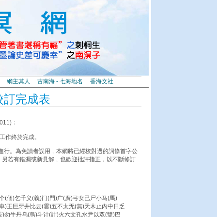
網主其人
古南海 - 七海地名
香海文社
校訂完成表
011)﹕
訂工作終於完成。
進行。為免讀者誤用﹐本網將已經校對過的詞條首字公
意。另若有錯漏或新見解﹐也歡迎批評指正﹐以不斷修訂
(個)乞千义(義)门(門)广(廣)弓女已尸小马(馬)
车(車)王巨牙井比云(雲)五不太无(無)天木止內中日乏
勿牛丹乌(烏)斗计(計)火六文孔水尹以双(雙)巴