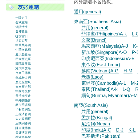
內外讀者不吝指教。
通用(general)
一陽方生
東南亞(Southeast Asia)
金秋重陽
共用(general)
溫陵情懷
負笈鷺島
菲律賓(Philippines)A-k
L-
從前當日
文萊(Brunei)
世界百年
馬來西亞(Malaysia)A-J
K-
中華萬年網
中華文化網
新加坡(Singapore)A-O
P-
廈大歷史系
印度尼西亞(Indonesia)A-B
民大歷史系
東帝汶(East Timor)
民院民族系
港大中文系
越南(Vietnam)A-G
H-M
台南王博客
老撾(Laos)
銀城居士網
歷史座標尺
柬埔寨(Cambodia)A-L
M-
嶺南歷史部
泰國(Thailand)A-k
L-Q
R
中國海交會
緬甸(Burma, Myanmar)A-M
香港海交會
中外關係會
南亞(South Asia)
數位華語網
半省堂網站
共用(general)
上弦清音網
孟加拉(Bengal)
太史政網頁
尼泊爾(Nepai)
王朝網路網
陳自強博客
印度(India)A-C
D-J
K-L
天涯博客網
巴基斯坦(Pakistan)
香港海事館