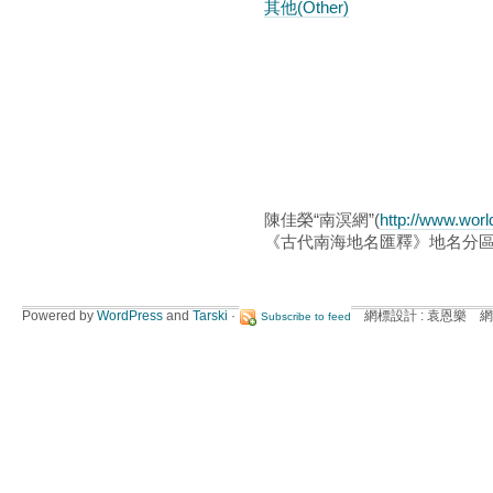
其他(Other)
陳佳榮“南溟網”(
http://www.wor
《古代南海地名匯釋》地名分
Powered by
WordPress
and
Tarski
·
網標設計 : 袁恩樂 網
Subscribe to feed