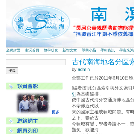
全網封面
南溟首頁
教學研究
新增文章
即興小品
學術資訊
學友來鴻
古代南海地名分區索引(R
by
admin
全部工作已於2011年6月10日
[編者按]此分區索引與外文索
引
為基礎編排﹐
依中國古代海外交通所涉地區
不牽涉近代以
來的國家主權或疆域問題。有
之下。鑒於古
今疆域有變﹑學者考證不一﹐
難免﹐歡迎海