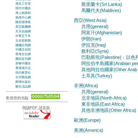
斯里蘭卡(Sri Lanka)
海史工作室
現代中國史
馬爾代夫(Maldives)
海上絲路舘
南海中心網
西亞(West Asia)
陳杏德博客
共用(general)
美亞集團網
天天在線網
阿富汗(Afghanistan)
中華五千年
伊朗(Iran)
文史哲動態
伊拉克(Iraq)
燦爛文明網
中國文化院
敘利亞(Syria)
香海文社網
巴勒斯坦(Palestine)﹔以色列(I
圖説近代網
阿拉伯半島國家(Arabian peni
穿梭中國史
香港地方志
其他阿拉伯國家(Other Arab co
現代教育社
土耳其(Turkey)
古代戰役網
閎博出版社
非洲(Africa)
樂生活誌網
共用(general)
北非地區(North Africa)
歡迎您的光臨 :
東非地區(East Africa)
閱讀PDF, 請安裝 :
其他非洲地區(Other Africa)
歐洲(Europe)
美洲(America)