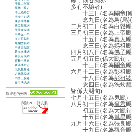
颶﹐則各颶亦
海史工作室
多有不驗者
)
現代中國史
十三日
(
名為
關帝
[
海上絲路舘
南海中心網
念九日
(
名為鳥{烏}
陳杏德博客
二月初二日
(
名為白鬚颶
美亞集團網
天天在線網
三月初三日
(
名為
上帝
颶
中華五千年
十五日
(
名為
真人
颶
文史哲動態
燦爛文明網
念三日
(
名為
媽祖
颶
中國文化院
四月初八日
(
名為
佛子
颶
香海文社網
圖説近代網
五月初五日
(
係大颶旬﹐
穿梭中國史
十三日
(
名為
關帝
颶
香港地方志
現代教育社
六月十二日
(
名為
彭祖
颶
古代戰役網
十八日
(
名為
彭祖婆
閎博出版社
樂生活誌網
念四日
(
名為洗炊籠
皆係大颶旬
)
歡迎您的光臨 :
七月十五日
(
名為鬼颶
)
八月初一日
(
名為
竈
君
颶
閱讀PDF, 請安裝 :
初五日
(
名為大颶旬
十五日
(
名為
魁星
颶
九月十六日
(
名為
張良
颶
十九日
(
名為
觀音
颶