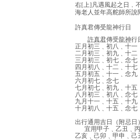
右
[
上
]
凡遇風起之日﹐
海老人並年高舵師所說
許真君傳受龍神行日
許真君
傳受
龍神
行
正月初三﹑初八﹑十一
二月初三﹑初九﹑十二
三月初三﹑初七﹑念七
四月初八﹑十二﹑十七
五月初五﹑十一﹑念九
六月初七﹑念七
七月初七﹑初九﹑十五
八月初三﹑初八﹑念七
九月十一﹑十五﹑十九
十月初八﹑十五﹑念七
出行通用吉日（附忌日
宜用甲子﹑乙丑﹑
乙亥﹑己卯﹑甲申﹑己