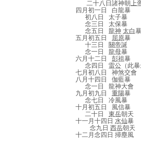
二十八日
諸神朝
上
四月初一日
白龍暴
初八日
太子暴
念三日
太保暴
念五日
龍神
太白
五月初五日
屈原
暴
十三日
關帝
誕
念一日
龍母
暴
六月十二日
彭祖
暴
念四日
雷公
（此暴
七月初八日
神煞交會
八月十四日
伽藍暴
念一日
龍神大會
九月初九日
重陽
暴
念七日
冷風暴
十月初五日
風信暴
二十日
東岳
朝天
十一月十四日
水仙
暴
念九日
西岳
朝天
十二月念四日
掃塵風