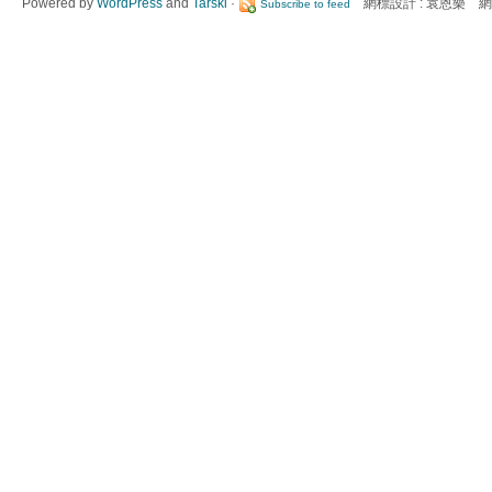
Powered by
WordPress
and
Tarski
·
網標設計 : 袁恩樂 網
Subscribe to feed