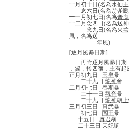
十月初十日
(
名為
水仙王
念六日
(
名為翁爹颶
十一月初七日
(
名為
普庵
十二月念四日
(
名為送神
念九日
(
名為火盆
風﹐名為送
年風
)
[逐月風暴日期
]
再附逐月風暴日期
﹑
翼
﹑
軫
四宿﹐主有起
正月初九日
玉皇
暴
二十九日
龍神
會
二月初七日
春期暴
二十一日
觀音
暴
二十九日
龍神
朝
上
三月初三日
真武
暴
初七日
閻王
暴
十五日
真君
暴
二十三日
天妃
誕