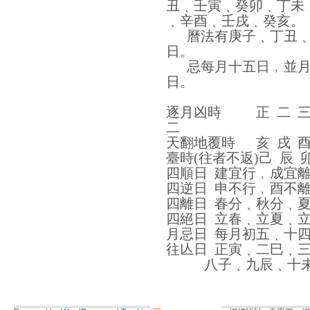
丑﹑壬寅﹑癸卯﹑丁未
﹑辛酉﹑壬戌﹑癸亥。
曆法有庚子﹑丁丑﹑
日。
忌每月十五日﹐並月
日。
逐月凶時
正
二
二
天翻地覆時
亥
戌
臺時
(
往者不返
)
己
辰
四順日
建宜行﹐成宜
四逆日
申不行﹐酉不
四離日
春分﹑秋分﹑
四絕日
立春﹑立夏﹑
月忌日
每月初五﹑十
往亾日
正寅﹑二巳﹑
八子﹑九辰﹑十