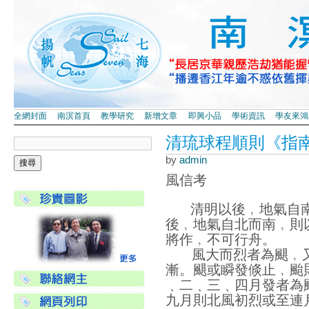
全網封面
南溟首頁
教學研究
新增文章
即興小品
學術資訊
學友來鴻
清琉球程順則《指南
by
admin
風信考
清明以後﹐地氣自南
後﹐地氣自北而南﹐則
將作﹐不可行舟。
風大而烈者為颶﹐
漸。颶或瞬發倐止﹐颱
﹑二﹑三﹑四月發者為
九月則北風初烈或至連