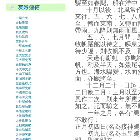
驟至如春颶。船在洋中
十月以後﹐北風常
來往。五﹑六﹑七﹑八
一陽方生
至﹐轉而東南﹐又轉而
金秋重陽
溫陵情懷
帶雨。九降則無雨而風
負笈鷺島
五﹑六﹑七月間﹐
從前當日
世界百年
收帆嚴舵以待之。瞬息
中華萬年網
待少遲﹐則收帆不及﹐
中華文化網
廈大歷史系
天邊有斷虹﹐亦颱
民大歷史系
帆。稍及半天﹐如鱟尾
民院民族系
港大中文系
方也。海水驟變﹐水面
台南王博客
面﹐亦颱將至。
銀城居士網
歷史座標尺
十二月二十一日起
嶺南歷史部
二日應二月﹔三月以至
中國海交會
香港海交會
風作二次﹐則來年所應
中外關係會
如之。記而驗之﹐無不
數位華語網
半省堂網站
一年之月﹐各有“
上弦清音網
不敢行﹕
太史政網頁
正月初四日
(
名為接神颶
王朝網路網
陳自強博客
初九日
(
名為
玉皇
颶
天涯博客網
香港海事館