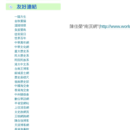
一陽方生
金秋重陽
陳佳榮“南溟網”(
http://www.wor
溫陵情懷
負笈鷺島
學術資訊
從前當日
世界百年
中華萬年網
中華文化網
廈大歷史系
民大歷史系
民院民族系
港大中文系
台南王博客
銀城居士網
歷史座標尺
嶺南歷史部
中國海交會
香港海交會
中外關係會
數位華語網
半省堂網站
上弦清音網
太史政網頁
王朝網路網
陳自強博客
天涯博客網
香港海事館