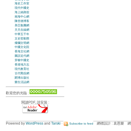
海史工作室
現代中國史
海上絲路舘
南海中心網
陳杏德博客
美亞集團網
天天在線網
中華五千年
文史哲動態
燦爛文明網
中國文化院
香海文社網
圖説近代網
穿梭中國史
香港地方志
現代教育社
古代戰役網
閎博出版社
樂生活誌網
歡迎您的光臨 :
閱讀PDF, 請安裝 :
Powered by
WordPress
and
Tarski
·
網標設計 : 袁恩樂 網
Subscribe to feed