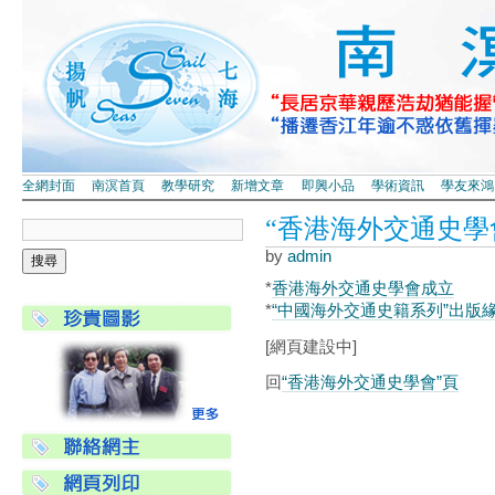
全網封面
南溟首頁
教學研究
新增文章
即興小品
學術資訊
學友來鴻
“香港海外交通史學
by
admin
*
香港海外交通史學會成立
*
“中國海外交通史籍系列”出版
[網頁建設中]
回
“香港海外交通史學會”頁