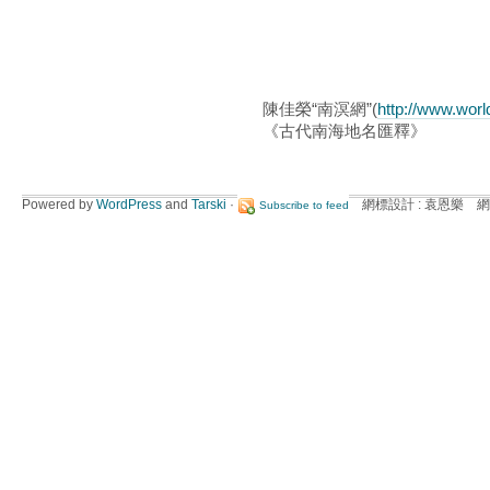
陳佳榮“南溟網”(
http://www.wor
《古代南海地名匯釋》
Powered by
WordPress
and
Tarski
·
網標設計 : 袁恩樂 網
Subscribe to feed