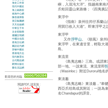
海史工作室
嶼，入混沌大洋”。指越南東南岸
現代中國史
爪蛙回靈山來路條；《四夷廣
海上絲路舘
南海中心網
東浮中
陳杏德博客
美亞集團網
《指南》泉州往邦仔系蘭山形
天天在線網
用巽巳收入大港”。即東浮甲之
中華五千年
文史哲動態
東浮甲
燦爛文明網
又作
浮甲山
。《順風》泉州
中國文化院
香海文社網
東浮甲，在東邊甘里，輕取大港
圖説近代網
島。
穿梭中國史
香港地方志
東流里
現代教育社
古代戰役網
《島夷志略》三島。或謂東流
閎博出版社
部一地。一說東流、東流里即
樂生活誌網
（Masinloc）附近Durorui地
歡迎您的光臨 :
東淡邈
《島夷志略》東淡邈，“皋犍
閱讀PDF, 請安裝 :
西亞爪哇島或其附近；一說為束
名Chandapur的譯音。