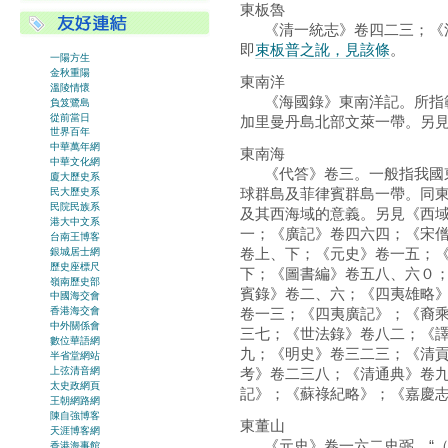
東板魯
《清一統志》卷四二三；《清
即
束板普之訛，見該條
。
一陽方生
金秋重陽
東南洋
溫陵情懷
《海國錄》東南洋記。所指範
負笈鷺島
從前當日
加里曼丹島北部文萊一帶。另
世界百年
中華萬年網
東南海
中華文化網
《代答》卷三。一般指我國東
廈大歷史系
球群島及菲律賓群島一帶。同
民大歷史系
民院民族系
及其西海域的意義。另見《西
港大中文系
一；《廣記》卷四六四；《宋
台南王博客
卷上、下；《元史》卷一五；
銀城居士網
歷史座標尺
下；《圖書編》卷五八、六０
嶺南歷史部
賓錄》卷二、六；《四夷雄略
中國海交會
卷一三；《四夷廣記》；《裔
香港海交會
中外關係會
三七；《世法錄》卷八二；《譯
數位華語網
九；《明史》卷三二三；《清
半省堂網站
上弦清音網
考》卷二三八；《清通典》卷
太史政網頁
記》；《蘇祿紀略》；《嘉慶
王朝網路網
陳自強博客
東董山
天涯博客網
《元史》卷一六二史弼，“（
香港海事館