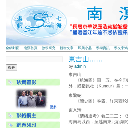
全網封面
南溟首頁
教學研究
新增文章
即興小品
學術資訊
學友來鴻
東吉山……
by
admin
東吉山
《航海圖》圖一五。在今印度尼
外，或指昆杜（Kundur）島；一
東隴蛇
《讀史圖》卷四。詳東西蛇
東京灣
《清續通考》卷三二三；《清
海南島以西，至越南東北沿海