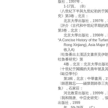
版社，1997年，
1-17頁。（B）
〈八世紀下半與九世紀初的于
究》第3卷，北京：
北京大學出版社，1997年，33
〈評介《古代和中世紀早期的
第3卷，北京：
北京大學出版社，1998年，33
“A Concise History of the Turfan
Rong Xinjiang), Asia Major (
收入A)
〈吐魯番出土漢語文書所見伊
吐魯番研究》第
4卷，北京：北京大學出版社，1
〈十世紀于闐國的天壽年號及
《歐亞學刊》
第1輯，北京：中華書局，1999
〈師恩難忘——緬懷鄧師恭三
集》，石家莊：
河北教育出版社，1999年，20
〈我和隋唐、中亞史研究〉，
出版社，1999
年，59-76頁。（C）