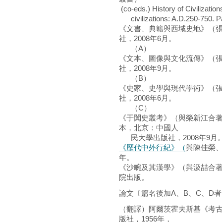
(co-eds.) History of Civilization
civilizations: A.D.250-750. P
《文書、典籍與西域史地》（
社，2008年6月。
（A）
《文本、圖像與文化流傳》（
社，2008年9月。
（B）
《史家、史學與現代學術》（
社，2008年6月。
（C）
《于闐史叢考》（與榮新江合著）
本，北京：中國人
民大學出版社，2008年9月
《歷代中外行紀》（
與陳佳榮、
年。
《沙畹及其漢學》（與汲喆合
院出版。
論文〔篇名後加A、B、C、D
（翻譯）阿爾茨霍夫斯基《考
版社，1956年，