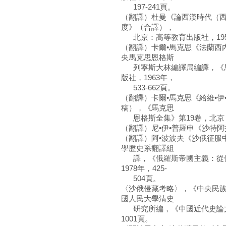
197-241頁。
（翻譯）杜曼《論西漢時代（
度》（合譯），
北京：高等教育出版社，195
（翻譯）卡爾•馬克思《法蘭西
央馬克思恩格斯
列寧斯大林編譯局編譯，《馬
版社，1963年，
533-662頁。
（翻譯）卡爾•馬克思《給維•
稿），《馬克思
恩格斯全集》第19卷，北京：人民
（翻譯）尼•伊•普羅申《沙特阿
（翻譯）阿•波波夫《沙俄征服
學歷史系翻譯組
譯，《俄羅斯帝國主義：從伊
1978年，425-
504頁。
〈沙俄侵藏考略〉，《中央民族學
國人民大學清史
研究所編，《中國近代史論文集
1001頁。