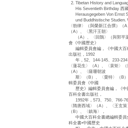
2. Tibetan History and Languag
His Seventieth Birt
Herausgegeben Von Ernst Stein
und Buddhistische Studien. Wi
〈勃律〉（與榮新江合撰）（A
（A）、〈黑汗王朝〉
（A）、〈回鶻〉（與郭平梁
會《中國歷史》
編輯委員會編，《中國大百科
出版社，1992
年，52、144-145、233-234、
〈蓮花生〉（A）、〈裴矩〉（
（A）、〈薩珊朝波
斯〉（B）、〈粟特〉（B）
輯委員會《中國
歷史》編輯委員會編，《中國
百科全書出版社，
1992年，573、750、766-76
〈隋唐西域〉（A）、〈王玄策
（B）、〈鎮海〉，
中國大百科全書總編輯委員會
科全書•中國歷史