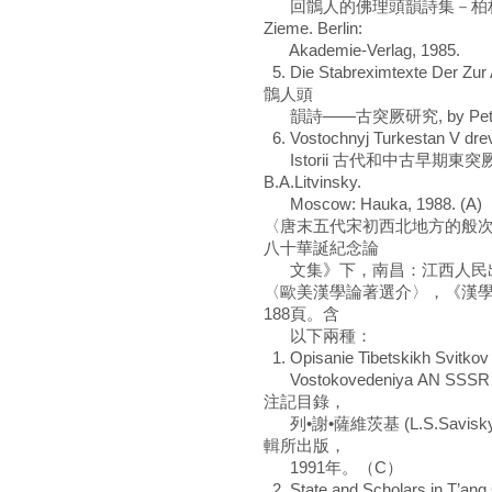
回鶻人的佛理頭韻詩集－柏林藏吐魯
Zieme. Berlin:
Akademie-Verlag, 1985.
5. Die Stabreximtexte Der 
鶻人頭
韻詩――古突厥研究, by Peter Ziem
6. Vostochnyj Turkestan V dr
Istorii 古代和中古早期東突厥坦史綱,
B.A.Litvinsky.
Moscow: Hauka, 1988. (A)
〈唐末五代宋初西北地方的般
八十華誕紀念論
文集》下，南昌：江西人民出版社
〈歐美漢學論著選介〉，《漢學研
188頁。含
以下兩種：
1. Opisanie Tibetskikh Svitkov 
Vostokovedeniya AN
注記目錄，
列•謝•薩維茨基 (L.S.Sav
輯所出版，
1991年。（C）
2. State and Scholars in 