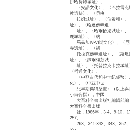
伊哈努姆城址〉、
〈安諾文化〉、〈巴拉雷克城
教遺跡〉、〈貝格
拉姆城址〉、〈伯希和〉、〈
址〉、〈哈達佛寺遺
址〉、〈哈爾恰揚城址〉、〈
鹿城址〉、〈納
馬茲加IV-VI期文化〉、〈
寺遺址〉、〈紹
托拉克佛寺遺址〉、〈斯坦因
址〉、〈鐵爾梅茲城
址〉、〈托普拉克卡拉城址〉
〈哲通文化〉、
〈中亞古代和中世紀錢幣〉、
化〉、〈中亞中世
紀早期粟特壁畫〉（以上與陳
小甫合撰），中國
大百科全書出版社編輯部編，
大百科全書出版
社，1986年，3-4、9-10、17-
257、
268、341-342、343、352、3
527、