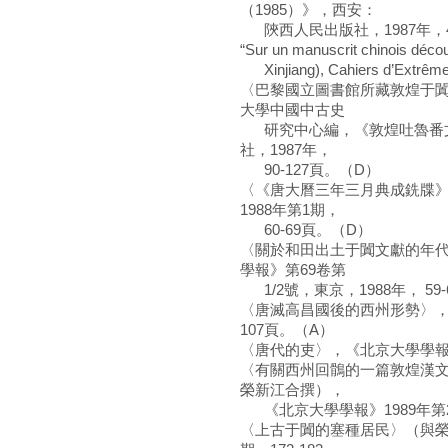
（1985）》，西安：
陝西人民出版社，1987年，47
“Sur un manuscrit chinois décou
Xinjiang), Cahiers d’Extrême-
〈巴黎國立圖書館所藏敦煌于
大學中國中古史
研究中心編，《敦煌吐魯番文
社，1987年，
90-127頁。（D）
〈《唐大曆三年三月典成銑牒
1988年第1期，
60-69頁。（D）
〈關於和田出土于闐文獻的年
學報》第69卷第
1/2號，東京，1988年， 59
〈唐滅高昌國後的西州形勢〉，《
107頁。（A）
〈唐代的吏〉，《北京大學學報》1
〈有關西州回鶻的一篇敦煌漢文文
榮新江合撰），
《北京大學學報》1989年第2期
〈上古于闐的塞種居民〉（與榮