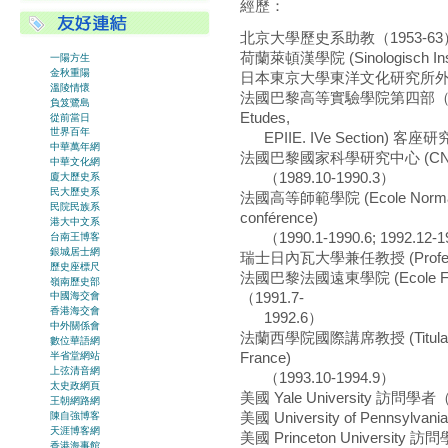
經歷：
北京大學歷史系助教（1953-63
荷蘭萊頓漢學院 (Sinologisch Ins
一陽方生
金秋重陽
日本東京大學東洋文化研究所外國人研
溫陵情懷
法國巴黎高等實驗學院第四部（歷史語言部）
負笈鷺島
Etudes,
從前當日
世界百年
EPIIE. IVe Section) 客座研
中華萬年網
法國巴黎國家科學研究中心 (CNRS) 研究
中華文化網
（1989.10-1990.3）
廈大歷史系
民大歷史系
法國高等師範學院 (Ecole Normale 
民院民族系
conférence)
港大中文系
（1990.1-1990.6; 1992.12-1
台南王博客
銀城居士網
瑞士日內瓦大學兼任教授 (Professeur
歷史座標尺
法國巴黎法國遠東學院 (Ecole Franc
嶺南歷史部
（1991.7-
中國海交會
香港海交會
1992.6）
中外關係會
法蘭西學院國際講席教授 (Titulaire de l
數位華語網
France)
半省堂網站
上弦清音網
（1993.10-1994.9）
太史政網頁
美國 Yale University 訪問學者（1
王朝網路網
美國 University of Pennsylvani
陳自強博客
天涯博客網
美國 Princeton Univer
香港海事館