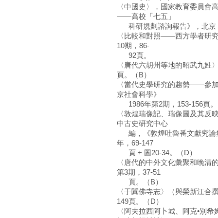
〈中國史〉，國家教育委員會
——高校「七五」
科研規劃諮詢報告》，北京：北京
〈比較和對照——西方學者研究
10期，86-
92頁。
〈唐代六胡州等地的昭武九姓〉，
頁。（B）
〈當代史學研究的趨勢――參
京社會科學》
1986年第2期，153-156頁。
〈敦煌瑞像記、瑞像圖及其反
中古史研究中心
編，《敦煌吐魯番文獻究論集》
年，69-147
頁 + 圖20-34。（D）
〈唐代的中外文化彙聚和晚清的
第3期，37-51
頁。（B）
〈于闐佛寺志〉（與榮新江合撰）
149頁。（D）
〈阿夫拉西阿卜城、阿克•別希