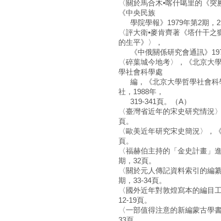
〈關於馬合木•喀什噶里的《突
《中央民族
學院學報》1979年第2期，2
〈評大衛•麥肯齊著《塔什干之獅：
的生平》〉，
《中俄關係研究會通訊》1979
〈碎葉城今地考〉，《北京大學學
學社會科學處
編，《北京大學哲學社會科學
社，1988年，
319-341頁。（A）
〈臺灣省近年的宋史研究情況〉，
頁。
〈歐美近年研究宋史簡況〉，《中國
頁。
〈福赫伯主持的「金史計畫」進展
期，32頁。
〈關於元人傳記資料索引的編纂情
期，33-34頁。
〈國外近年對敦煌寫本的編目工作
12-19頁。
〈一部值得注意的新編蒙古學書目
33頁。