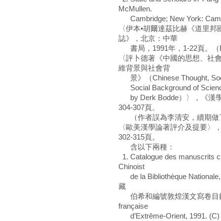
McMullen.
Cambridge; New York: Cambrid
〈伊本•胡爾達茲比赫《道里邦
誌》，北京：中華
書局，1991年，1-22頁。（
〈評卜德著《中國的思想、社
維背景與社會背
景》（Chinese Thought, Society,
Social Background of Science
by Derk Bodde）〉，《
304-307頁。
（作者誤為李清安，續期做
〈歐美漢學論著評介及提要〉，
302-315頁。
含以下兩種：
1. Catalogue des manuscrits ch
Chinoist
de la Bibliothèque Nationa
藏
伯希和編號敦煌漢文寫卷目錄——第四
française
d’Extrême-Orient, 1991. (C)