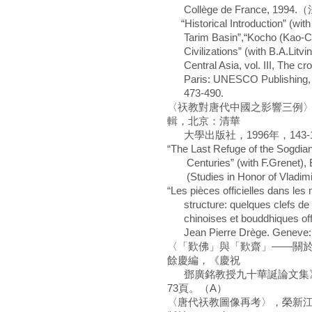
Collège de France, 
“Historical Introduction” (with 
Tarim Basin”,“Kocho (Kao-Ch’a
Civilizations” (with B.A.Litvins
Central Asia, vol. III, The cro
Paris: UNESCO Publishing, 19
473-490.
〈祆教對唐代中國之影響三例〉
輯，北京：清華
大學出版社，1996年，143-
“The Last Refuge of the Sogdian
Centuries” (with F.Grenet), Bul
(Studies in Honor of Vladimir 
“Les pièces officielles dans le
structure: quelques clefs de 
chinoises et bouddhiques offe
Jean Pierre Drège. Geneve: D
〈「歎佛」與「歎齋」——關
餘慶編，《慶祝
鄧廣銘教授九十華誕論文集》，
73頁。（A）
〈唐代祆教圖像再考〉，榮新江