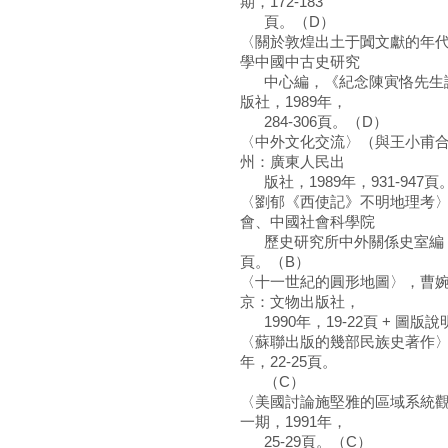
期，172-183
頁。（D）
〈關於敦煌出土于闐文獻的年
學中國中古史研究
中心編，《紀念陳寅恪先生誕
版社，1989年，
284-306頁。（D）
〈中外文化交流〉（與王小甫
州：廣東人民出
版社，1989年，931-947頁
〈劉郁《西使記》不明地理考
會、中國社會科學院
歷史研究所中外關係史室編，《中
頁。（B）
〈十一世紀的圓形地圖〉，曹婉
京：文物出版社，
1990年，19-22頁 + 圖版說明，3頁 +
〈蘇聯出版的幾部民族史著作〉
年，22-25頁。
（C）
〈美國討論施堅雅的區域系統
一期，1991年，
25-29頁。（C）