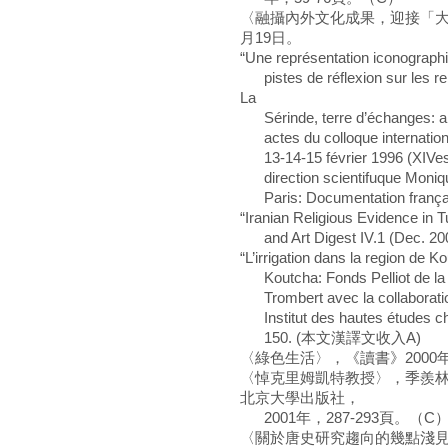
〈融攝內外文化成果，迎接「大
月19日。
“Une représentation iconograph
pistes de réflexion sur les rel
La
Sérinde, terre d’échanges: art
actes du colloque internationa
13-14-15 février 1996 (XIVes 
direction scientifuque Moniqu
Paris: Documentation français
“Iranian Religious Evidence in 
and Art Digest IV.1 (Dec. 200
“L’irrigation dans la region de 
Koutcha: Fonds Pelliot de la B
Trombert avec la collaboratio
Institut des hautes études chi
150. (本文漢譯文收入A)
〈綠色生活〉，《讀書》2000年
〈悼克里姆凱特教授〉，季羨林
北京大學出版社，
2001年，287-293頁。（C
〈關於唐史研究趨向的幾點淺