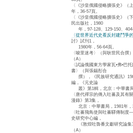
〈《沙皇俄國侵略擴張史》（上）
年，36-57頁。
〈《沙皇俄國侵略擴張史》（
民出版社，1980
年，97-128、129-150、404
〈從世界近代史看反封建鬥爭
討》試刊1，
1980年，56-64頁。
〈唆里迷考〉（與耿世民合撰），《
（A）
〈試論俄國東方學家瓦•弗•巴
書〉（與張錫彤合
撰），《民族研究通訊》1981
編，《元史論
叢》第1輯，北京：中華書局，19
〈唐代禪宗的傳入吐蕃及其有
漫錄》第3集，
北京：中華書局，1981年，3
〈吐蕃飛鳥使與吐蕃驛傳制度
史研究中心編，
《敦煌吐魯番文獻研究論集》，北
（A）