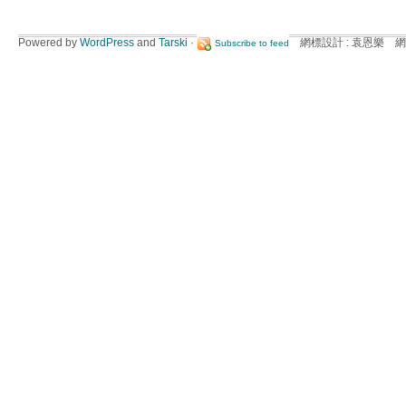
Powered by
WordPress
and
Tarski
·
網標設計 : 袁恩樂 網
Subscribe to feed