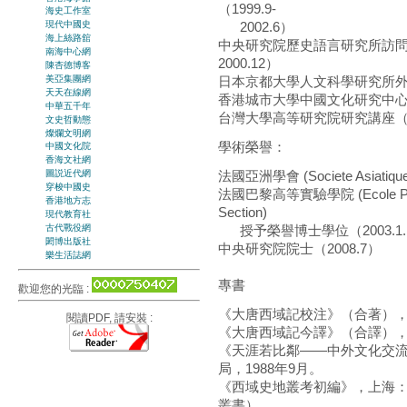
（1999.9-
海史工作室
2002.6）
現代中國史
海上絲路舘
中央研究院歷史語言研究所訪問研
南海中心網
2000.12）
陳杏德博客
日本京都大學人文科學研究所外國人研
美亞集團網
天天在線網
香港城市大學中國文化研究中心客座教
中華五千年
台灣大學高等研究院研究講座（2008
文史哲動態
燦爛文明網
學術榮譽：
中國文化院
香海文社網
法國亞洲學會 (Societe Asiati
圖説近代網
穿梭中國史
法國巴黎高等實驗學院 (Ecole Pratiq
香港地方志
Section)
現代教育社
古代戰役網
授予榮譽博士學位（2003.1.
閎博出版社
中央研究院院士（2008.7）
樂生活誌網
專書
歡迎您的光臨 :
《大唐西域記校注》（合著），
閱讀PDF, 請安裝 :
《大唐西域記今譯》（合譯），
《天涯若比鄰——中外文化交
局，1988年9月。
《西域史地叢考初編》，上海：
叢書）