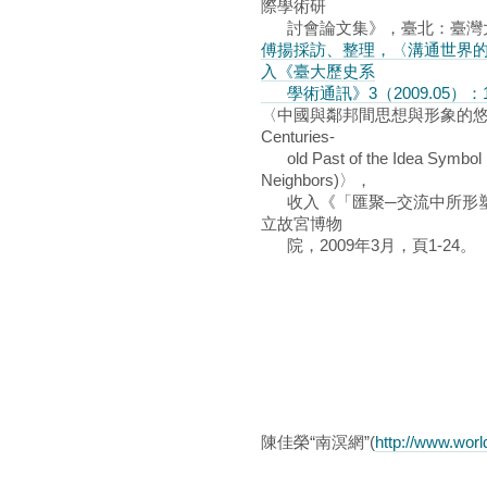
際學術研
討會論文集》，臺北：臺灣大學
傅揚採訪、整理，〈溝通世界的
入《臺大歷史系
學術通訊》3（2009.05）：1
〈中國與鄰邦間思想與形象的悠久交流的
Centuries-
old Past of the Idea Symbol 
Neighbors)〉，
收入《「匯聚─交流中所形塑
立故宮博物
院，2009年3月，頁1-24。
陳佳榮“南溟網”(
http://www.wor