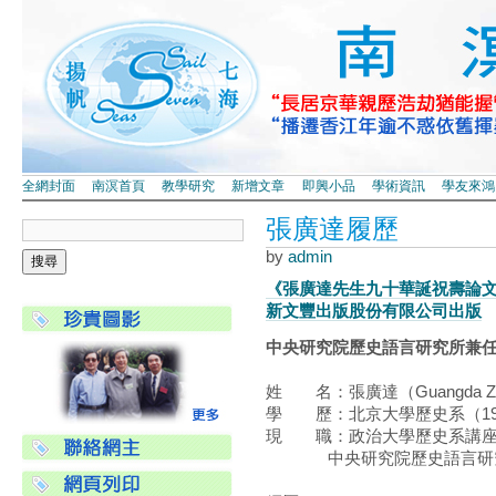
全網封面
南溟首頁
教學研究
新增文章
即興小品
學術資訊
學友來鴻
張廣達履歷
by
admin
《張廣達先生九十華誕祝壽論文
新文豐出版股份有限公司出版
中央研究院歷史語言研究所兼
姓 名：張廣達（Guangda Z
學 歷：北京大學歷史系（19
現 職：政治大學歷史系講座教授（
中央研究院歷史語言研究所兼任