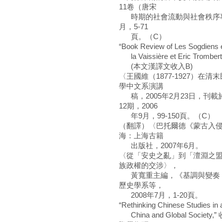
11卷（唐宋
時期的社會流動與社會秩序專號
月，5-71
頁。（C）
“Book Review of Les Sogdiens en
la Vaissière et Eric Trombert,
(本文漢譯文收入B)
〈王國維（1877-1927）
學中文系演講
稿，2005年2月23日，刊
12期，2006
年9月，99-150頁。（C）
（翻譯）〈巴托爾德《蒙古入
海：上海古籍
出版社，2007年6月。
〈從「安史之亂」到「澶淵之
族政權的交涉〉，
黃寬重主編，《基調與變奏：7
歷史學系等，
2008年7月，1-20頁。
“Rethinking Chinese Studies in 
China and Global So