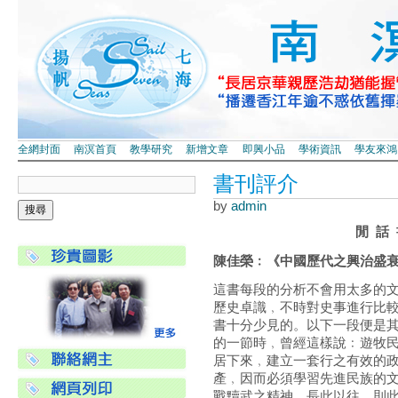
全網封面
南溟首頁
教學研究
新增文章
即興小品
學術資訊
學友來鴻
書刊評介
by
admin
閒 話 
陳佳榮﹕《中國歷代之興治盛
這書每段的分析不會用太多的
歷史卓識﹐不時對史事進行比
書十分少見的。以下一段便是
的一節時﹐曾經這樣說﹕遊牧
居下來﹐建立一套行之有效的
產﹐因而必須學習先進民族的
戰黷武之精神。長此以往﹐則