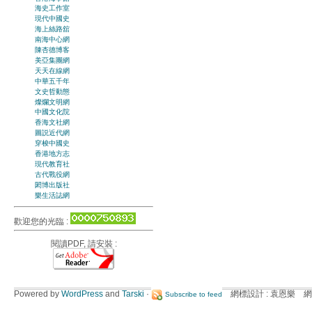
海史工作室
現代中國史
海上絲路舘
南海中心網
陳杏德博客
美亞集團網
天天在線網
中華五千年
文史哲動態
燦爛文明網
中國文化院
香海文社網
圖説近代網
穿梭中國史
香港地方志
現代教育社
古代戰役網
閎博出版社
樂生活誌網
歡迎您的光臨 :
閱讀PDF, 請安裝 :
Powered by
WordPress
and
Tarski
·
網標設計 : 袁恩樂 網
Subscribe to feed