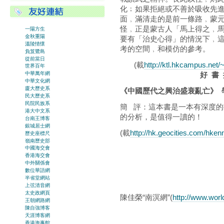
化﹔如果拒絕或不善於吸收先
面﹐滿清走的是前一條路﹐蒙
怪﹐正是蒙古人「馬上得之﹐
一陽方生
金秋重陽
要有「治史心得」的情況下﹐
溫陵情懷
考的空間﹐和模仿的參考。
負笈鷺島
從前當日
(載
http://ktl.hkcampus.net/
世界百年
好 書 
中華萬年網
中華文化網
廈大歷史系
《中國歷代之興治盛衰亂亡》 
民大歷史系
民院民族系
簡 評：這本書是一本有深度
港大中文系
的分析，是值得一讀的！
台南王博客
銀城居士網
(載
http://hk.geocities.com/hk
歷史座標尺
嶺南歷史部
中國海交會
香港海交會
中外關係會
數位華語網
半省堂網站
上弦清音網
太史政網頁
陳佳榮“南溟網”(
http://www.wor
王朝網路網
陳自強博客
天涯博客網
香港海事館