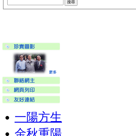
一陽方生
金秋重陽