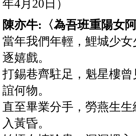
年4月20日）
陳亦牛:〈為吾班重陽女
當年我們年輕，鯉城少女
逐嬉戲。
打錫巷齊駐足，魁星樓曾
誼何物。
直至畢業分手，勞燕生生
入黃昏。